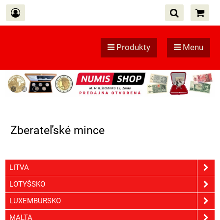
Produkty
Menu
Zberateľské mince
LITVA
LOTYŠSKO
LUXEMBURSKO
MALTA