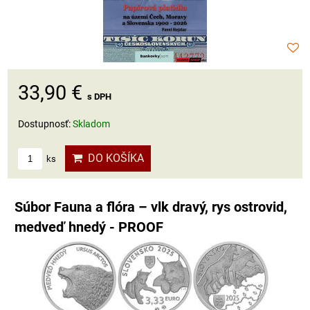
33,90 €
s DPH
Dostupnosť:
Skladom
DO KOŠÍKA
ks
Súbor Fauna a flóra – vlk dravý, rys ostrovid,
medveď hnedý - PROOF