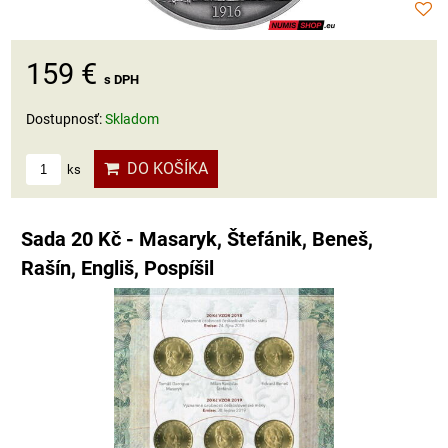
159 €
s DPH
Dostupnosť:
Skladom
DO KOŠÍKA
ks
Sada 20 Kč - Masaryk, Štefánik, Beneš,
Rašín, Engliš, Pospíšil