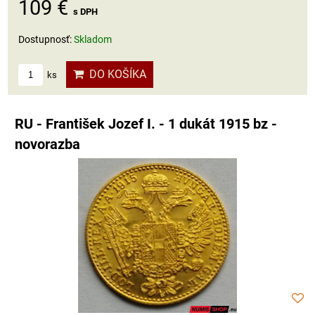
109 €
s DPH
Dostupnosť:
Skladom
DO KOŠÍKA
ks
RU - František Jozef I. - 1 dukát 1915 bz -
novorazba