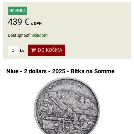
NOVINKA
439 €
s DPH
Dostupnosť:
Skladom
DO KOŠÍKA
ks
Niue - 2 dollars - 2025 - Bitka na Somme