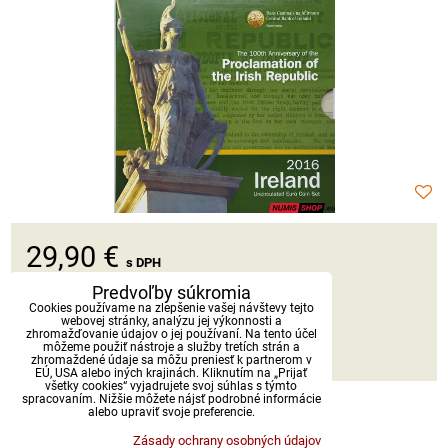
29,90 €
s DPH
Predvoľby súkromia
Dostupnosť:
Skladom
Cookies používame na zlepšenie vašej návštevy tejto
webovej stránky, analýzu jej výkonnosti a
zhromažďovanie údajov o jej používaní. Na tento účel
môžeme použiť nástroje a služby tretích strán a
DO KOŠÍKA
ks
zhromaždené údaje sa môžu preniesť k partnerom v
EÚ, USA alebo iných krajinách. Kliknutím na „Prijať
všetky cookies“ vyjadrujete svoj súhlas s týmto
spracovaním. Nižšie môžete nájsť podrobné informácie
alebo upraviť svoje preferencie.
Zásady ochrany osobných údajov