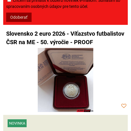
Chcem sa prihlásiť k odberu noviniek e-mailom. Súhlasím so
spracovaním osobných údajov pre tento účel.
Odoberať
Slovensko 2 euro 2026 - Víťazstvo futbalistov
ČSR na ME - 50. výročie - PROOF
NOVINKA