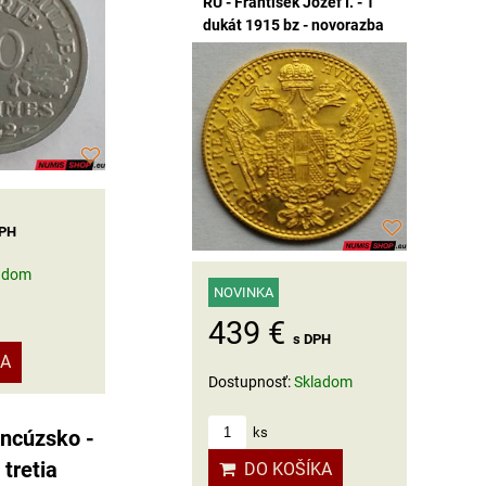
RU - František Jozef I. - 1
dukát 1915 bz - novorazba
DPH
adom
NOVINKA
439 €
s DPH
KA
Dostupnosť:
Skladom
ks
ancúzsko -
tretia
DO KOŠÍKA