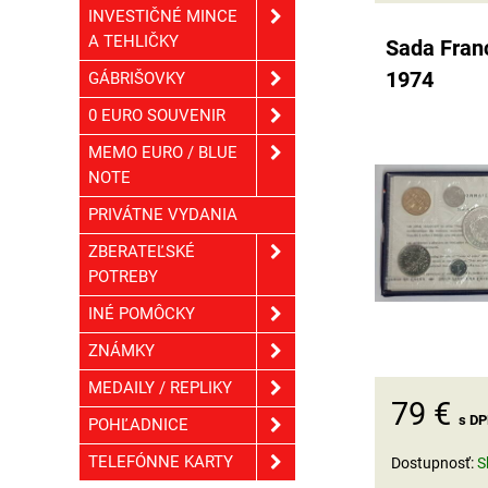
INVESTIČNÉ MINCE
A TEHLIČKY
Sada Fran
1974
GÁBRIŠOVKY
0 EURO SOUVENIR
MEMO EURO / BLUE
NOTE
PRIVÁTNE VYDANIA
ZBERATEĽSKÉ
POTREBY
INÉ POMÔCKY
ZNÁMKY
MEDAILY / REPLIKY
79 €
s D
POHĽADNICE
TELEFÓNNE KARTY
Dostupnosť:
S