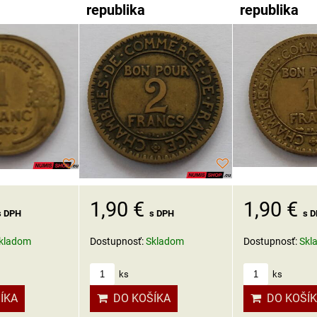
republika
republika
1,90 €
1,90 €
s DPH
s DPH
s 
kladom
Dostupnosť:
Skladom
Dostupnosť:
Skl
ks
ks
ÍKA
DO KOŠÍKA
DO KOŠÍ