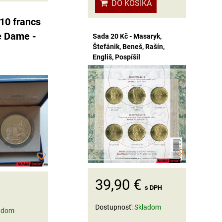
DO KOŠÍKA
10 francs
e Dame -
Sada 20 Kč - Masaryk,
Štefánik, Beneš, Rašín,
Engliš, Pospíšil
39,90 €
s DPH
Dostupnosť:
Skladom
adom