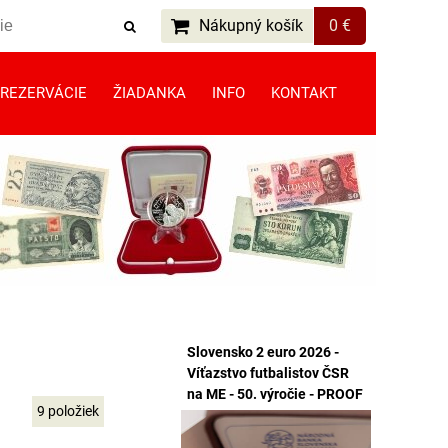
Nákupný košík
0 €
REZERVÁCIE
ŽIADANKA
INFO
KONTAKT
Slovensko 2 euro 2026 -
Víťazstvo futbalistov ČSR
na ME - 50. výročie - PROOF
9
položiek