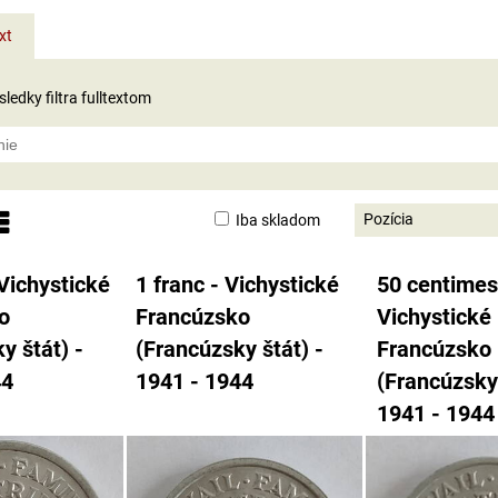
xt
ledky filtra fulltextom
Pozícia
Iba skladom
nam
abuľka
 Vichystické
1 franc - Vichystické
50 centimes
o
Francúzsko
Vichystické
y štát) -
(Francúzsky štát) -
Francúzsko
44
1941 - 1944
(Francúzsky 
1941 - 1944