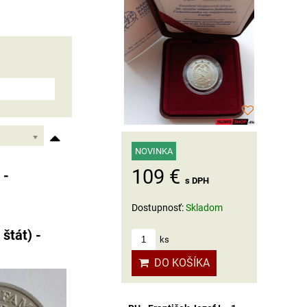
NOVINKA
109 €
 -
s DPH
Dostupnosť:
Skladom
štát) -
ks
DO KOŠÍKA