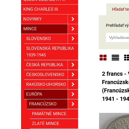
KING CHARLES III.
Hľadať te
NOVINKY
Prehľadať výs
MINCE
SLOVENSKO
SLOVENSKÁ REPUBLIKA
1939-1945
ČESKÁ REPUBLIKA
Mriežka
Zoz
T
2 francs -
ČESKOSLOVENSKO
Francúzsk
RAKÚSKO-UHORSKO
(Francúzsk
EURÓPA
1941 - 19
FRANCÚZSKO
PAMÄTNÉ MINCE
ZLATÉ MINCE