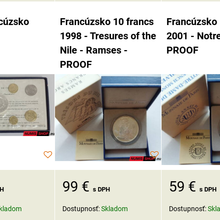
cúzsko
Francúzsko 10 francs
Francúzsko 
1998 - Tresures of the
2001 - Notr
Nile - Ramses -
PROOF
PROOF
99 €
59 €
PH
s DPH
s DPH
kladom
Dostupnosť:
Skladom
Dostupnosť:
Skl