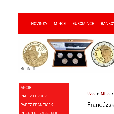
NOVINKY
MINCE
EUROMINCE
BANKO
AKCIE
Úvod
Mince
PÁPEŽ LEV XIV.
Francúzs
PÁPEŽ FRANTIŠEK
QUEEN ELIZABETH II.