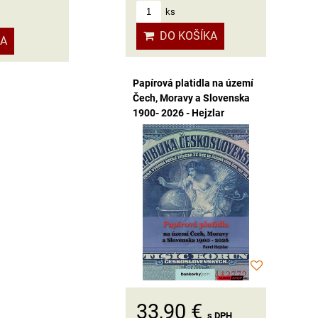
ks
DO KOŠÍKA
KA
Papírová platidla na území
Čech, Moravy a Slovenska
1900- 2026 - Hejzlar
33,90 €
s DPH