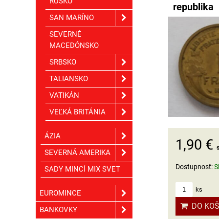
RUSKO
republika
SAN MARÍNO
SEVERNÉ
MACEDÓNSKO
SRBSKO
TALIANSKO
VATIKÁN
VEĽKÁ BRITÁNIA
ÁZIA
1,90 €
SEVERNÁ AMERIKA
Dostupnosť:
S
SADY MINCÍ MIX SVET
ks
EUROMINCE
DO KOŠ
BANKOVKY