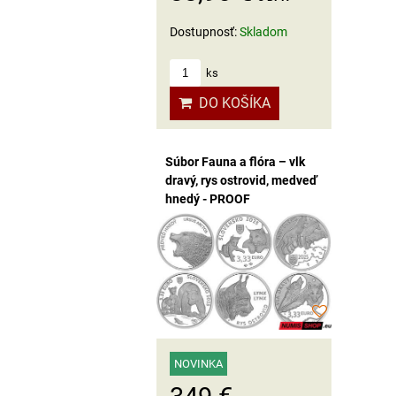
Dostupnosť:
Skladom
ks
DO KOŠÍKA
Súbor Fauna a flóra – vlk
dravý, rys ostrovid, medveď
hnedý - PROOF
NOVINKA