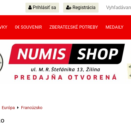
Prihlásiť sa
Registrácia
VKY
0€ SOUVENIR
ZBERATEĽSKÉ POTREBY
MEDAILY
Európa
Francúzsko
ko