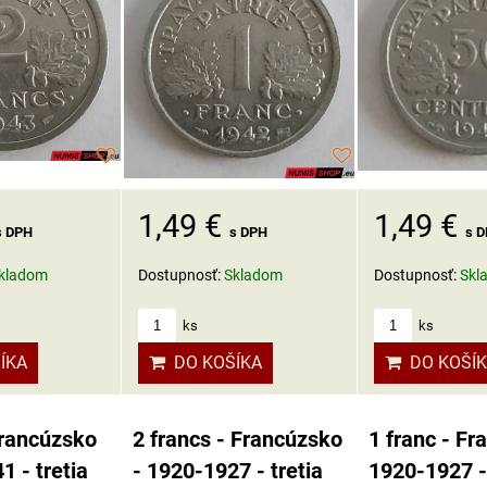
1,49 €
1,49 €
s DPH
s 
s DPH
kladom
Dostupnosť:
Skl
Dostupnosť:
Skladom
ks
ks
ÍKA
DO KOŠÍ
DO KOŠÍKA
Francúzsko
2 francs - Francúzsko
1 franc - Fr
1 - tretia
- 1920-1927 - tretia
1920-1927 - 