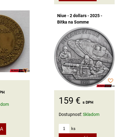
Niue - 2 dollars - 2025 -
Bitka na Somme
DPH
159 €
s DPH
adom
Dostupnosť:
Skladom
KA
ks