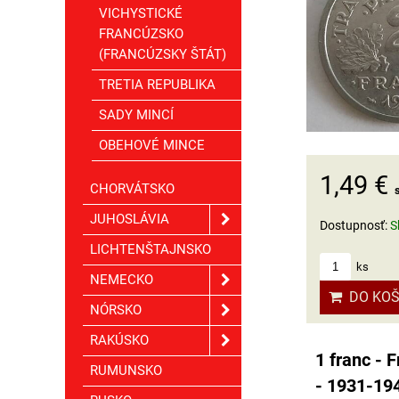
VICHYSTICKÉ
FRANCÚZSKO
(FRANCÚZSKY ŠTÁT)
TRETIA REPUBLIKA
SADY MINCÍ
OBEHOVÉ MINCE
1,49 €
CHORVÁTSKO
JUHOSLÁVIA
Dostupnosť:
S
LICHTENŠTAJNSKO
ks
NEMECKO
DO KOŠ
NÓRSKO
RAKÚSKO
1 franc - 
RUMUNSKO
- 1931-194