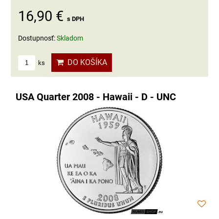
16,90 €
s DPH
Dostupnosť:
Skladom
DO KOŠÍKA
ks
USA Quarter 2008 - Hawaii - D - UNC