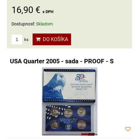
16,90 €
s DPH
Dostupnosť:
Skladom
DO KOŠÍKA
ks
USA Quarter 2005 - sada - PROOF - S