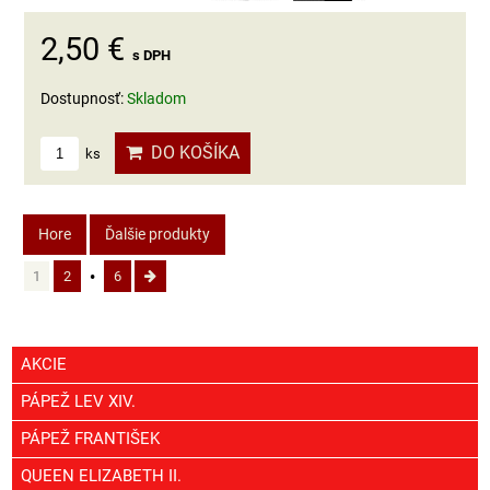
2,50 €
s DPH
Dostupnosť:
Skladom
DO KOŠÍKA
ks
Hore
Ďalšie produkty
1
2
6
AKCIE
PÁPEŽ LEV XIV.
PÁPEŽ FRANTIŠEK
QUEEN ELIZABETH II.