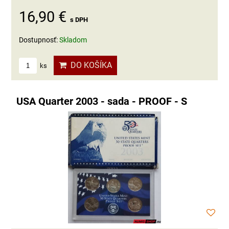
16,90 €
s DPH
Dostupnosť:
Skladom
DO KOŠÍKA
ks
USA Quarter 2003 - sada - PROOF - S