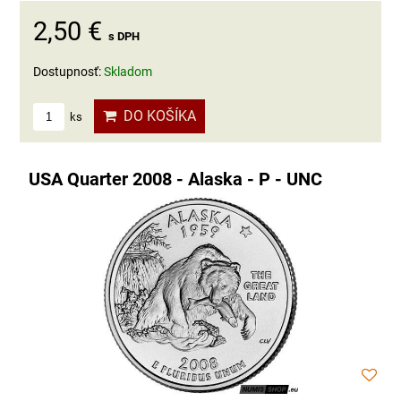
2,50 €
s DPH
Dostupnosť:
Skladom
DO KOŠÍKA
ks
USA Quarter 2008 - Alaska - P - UNC