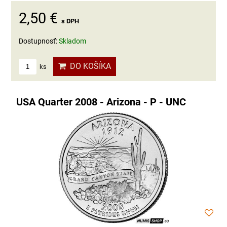
2,50 €
s DPH
Dostupnosť:
Skladom
DO KOŠÍKA
ks
USA Quarter 2008 - Arizona - P - UNC