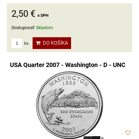
2,50 €
s DPH
Dostupnosť:
Skladom
DO KOŠÍKA
ks
USA Quarter 2007 - Washington - D - UNC