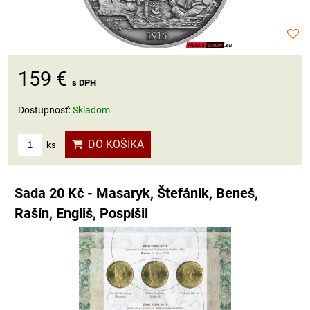
159 €
s DPH
Dostupnosť:
Skladom
DO KOŠÍKA
ks
Sada 20 Kč - Masaryk, Štefánik, Beneš,
Rašín, Engliš, Pospíšil