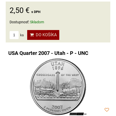
2,50 €
s DPH
Dostupnosť:
Skladom
DO KOŠÍKA
ks
USA Quarter 2007 - Utah - P - UNC