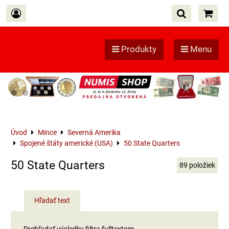
Produkty
Menu
Úvod
Mince
Severná Amerika
Spojené štáty americké (USA)
50 State Quarters
50 State Quarters
89
položiek
Hľadať text
Prehľadať výsledky filtra fulltextom