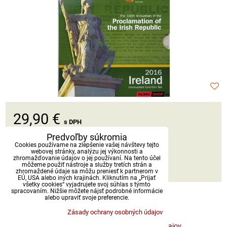
29,90 €
s DPH
Predvoľby súkromia
Dostupnosť:
Skladom
Cookies používame na zlepšenie vašej návštevy tejto
webovej stránky, analýzu jej výkonnosti a
zhromažďovanie údajov o jej používaní. Na tento účel
môžeme použiť nástroje a služby tretích strán a
DO KOŠÍKA
ks
zhromaždené údaje sa môžu preniesť k partnerom v
EÚ, USA alebo iných krajinách. Kliknutím na „Prijať
všetky cookies“ vyjadrujete svoj súhlas s týmto
spracovaním. Nižšie môžete nájsť podrobné informácie
alebo upraviť svoje preferencie.
Zásady ochrany osobných údajov
Predvoľby súkromia
Zásady ochrany osobných údajov