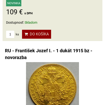
NOVINKA
109 €
s DPH
Dostupnosť:
Skladom
DO KOŠÍKA
ks
RU - František Jozef I. - 1 dukát 1915 bz -
novorazba