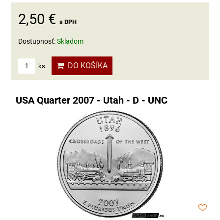
2,50 €
s DPH
Dostupnosť:
Skladom
DO KOŠÍKA
ks
USA Quarter 2007 - Utah - D - UNC