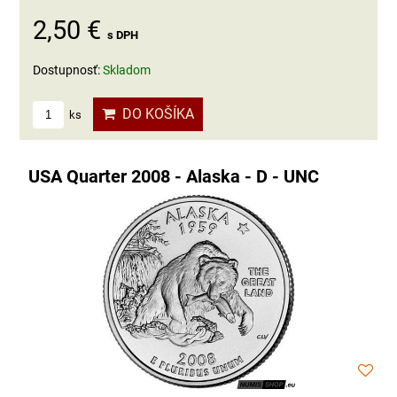
2,50 €
s DPH
Dostupnosť:
Skladom
DO KOŠÍKA
ks
USA Quarter 2008 - Alaska - D - UNC