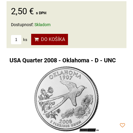
2,50 €
s DPH
Dostupnosť:
Skladom
DO KOŠÍKA
ks
USA Quarter 2008 - Oklahoma - D - UNC