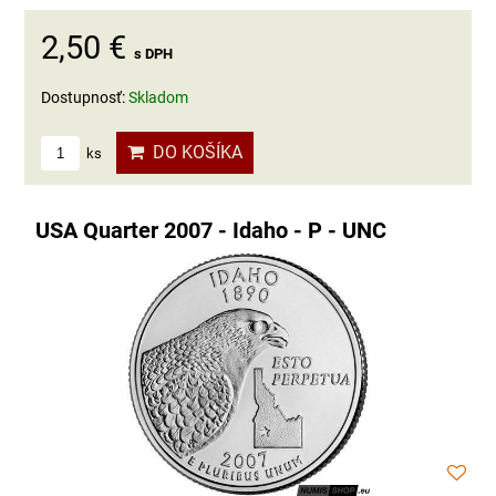
2,50 €
s DPH
Dostupnosť:
Skladom
DO KOŠÍKA
ks
USA Quarter 2007 - Idaho - P - UNC