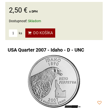
2,50 €
s DPH
Dostupnosť:
Skladom
DO KOŠÍKA
ks
USA Quarter 2007 - Idaho - D - UNC