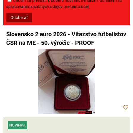
Chcem sa prihlásiť k odberu noviniek e-mailom. Súhlasím so
spracovaním osobných údajov pre tento účel.
Odoberať
Slovensko 2 euro 2026 - Víťazstvo futbalistov
ČSR na ME - 50. výročie - PROOF
NOVINKA