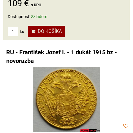
109 €
s DPH
Dostupnosť:
Skladom
DO KOŠÍKA
ks
RU - František Jozef I. - 1 dukát 1915 bz -
novorazba