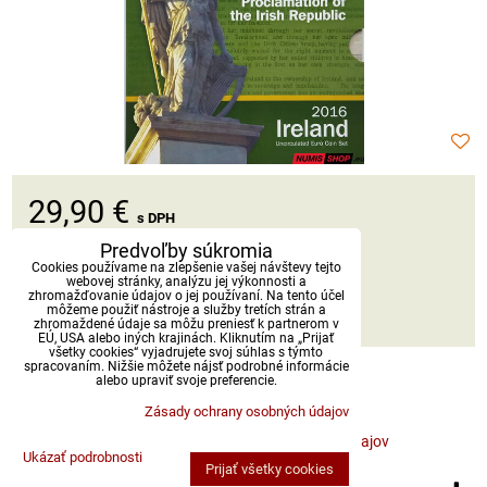
29,90 €
s DPH
Predvoľby súkromia
Dostupnosť:
Skladom
Cookies používame na zlepšenie vašej návštevy tejto
webovej stránky, analýzu jej výkonnosti a
zhromažďovanie údajov o jej používaní. Na tento účel
môžeme použiť nástroje a služby tretích strán a
DO KOŠÍKA
ks
zhromaždené údaje sa môžu preniesť k partnerom v
EÚ, USA alebo iných krajinách. Kliknutím na „Prijať
všetky cookies“ vyjadrujete svoj súhlas s týmto
spracovaním. Nižšie môžete nájsť podrobné informácie
alebo upraviť svoje preferencie.
Zásady ochrany osobných údajov
Predvoľby súkromia
Zásady ochrany osobných údajov
Ukázať podrobnosti
Prijať všetky cookies