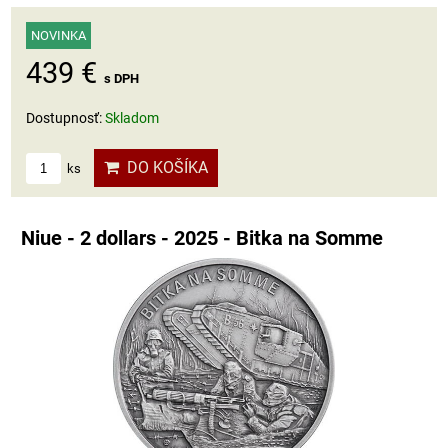
NOVINKA
439 €
s DPH
Dostupnosť:
Skladom
DO KOŠÍKA
ks
Niue - 2 dollars - 2025 - Bitka na Somme