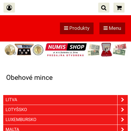
Produkty
Menu
Obehové mince
LITVA
LOTYŠSKO
LUXEMBURSKO
MALTA