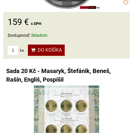
159 €
s DPH
Dostupnosť:
Skladom
DO KOŠÍKA
ks
Sada 20 Kč - Masaryk, Štefánik, Beneš,
Rašín, Engliš, Pospíšil