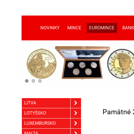
NOVINKY
MINCE
EUROMINCE
BANK
LITVA
Pamätné 
LOTYŠSKO
LUXEMBURSKO
MALTA