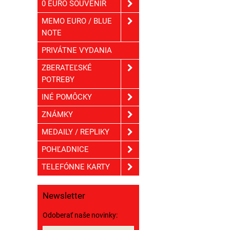
0 EURO SOUVENIR
MEMO EURO / BLUE
NOTE
PRIVÁTNE VYDANIA
ZBERATEĽSKÉ
POTREBY
INÉ POMÔCKY
ZNÁMKY
MEDAILY / REPLIKY
POHĽADNICE
TELEFÓNNE KARTY
Newsletter
Odoberať naše novinky: