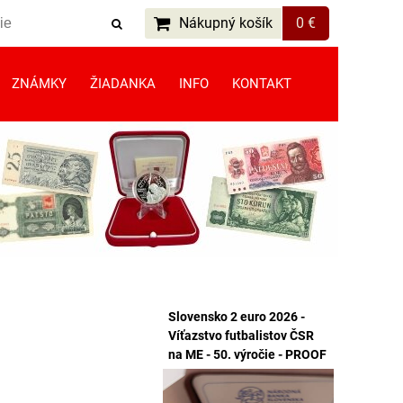
Nákupný košík
0 €
ZNÁMKY
ŽIADANKA
INFO
KONTAKT
Slovensko 2 euro 2026 -
Víťazstvo futbalistov ČSR
na ME - 50. výročie - PROOF