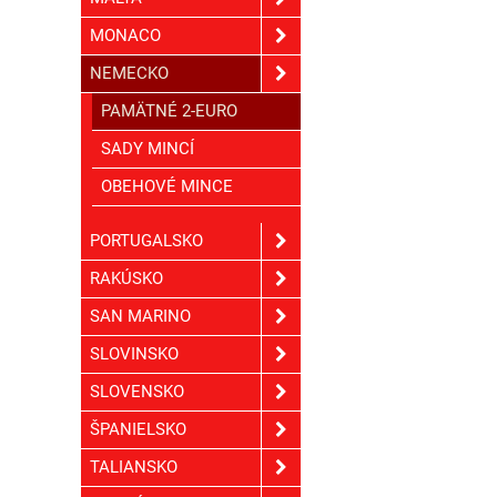
MONACO
NEMECKO
PAMÄTNÉ 2-EURO
SADY MINCÍ
OBEHOVÉ MINCE
PORTUGALSKO
RAKÚSKO
SAN MARINO
SLOVINSKO
SLOVENSKO
ŠPANIELSKO
TALIANSKO