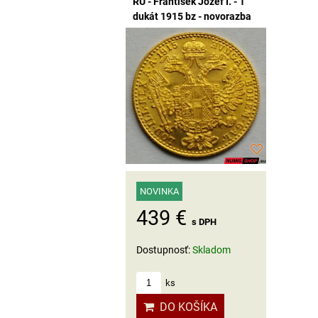
RU - František Jozef I. - 1
dukát 1915 bz - novorazba
NOVINKA
439 €
s DPH
Dostupnosť:
Skladom
ks
DO KOŠÍKA