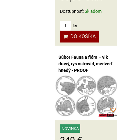
Dostupnosť:
Skladom
ks
DO KOŠÍKA
Súbor Fauna a flóra – vlk
dravý, rys ostrovid, medveď
hnedý - PROOF
NOVINKA