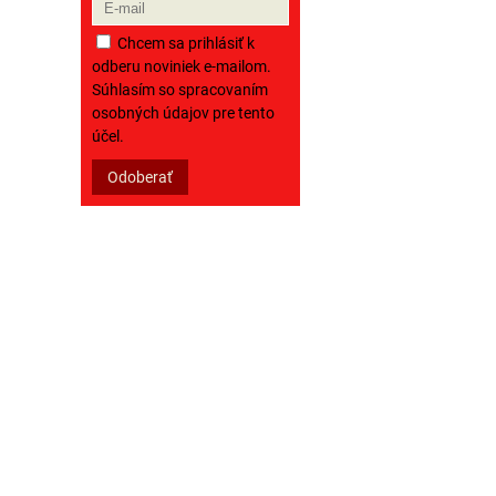
Chcem sa prihlásiť k
odberu noviniek e-mailom.
Súhlasím so spracovaním
osobných údajov pre tento
účel.
Odoberať