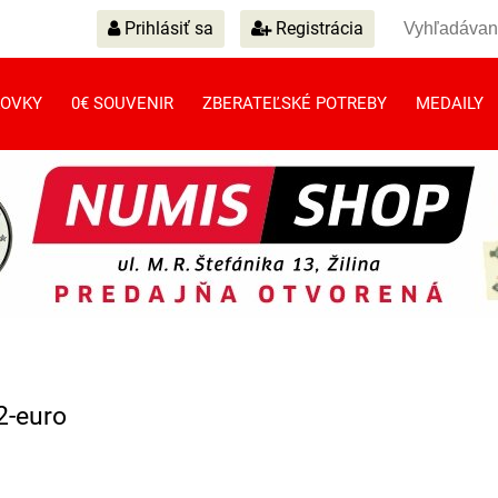
Prihlásiť sa
Registrácia
OVKY
0€ SOUVENIR
ZBERATEĽSKÉ POTREBY
MEDAILY
2-euro