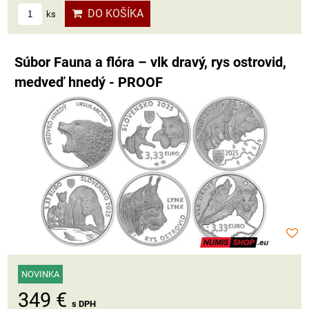
DO KOŠÍKA
ks
Súbor Fauna a flóra – vlk dravý, rys ostrovid,
medveď hnedý - PROOF
NOVINKA
349 €
s DPH