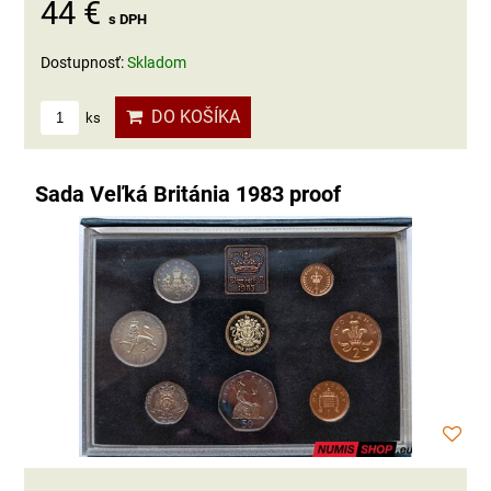
44 €
s DPH
Dostupnosť:
Skladom
DO KOŠÍKA
ks
Sada Veľká Británia 1983 proof