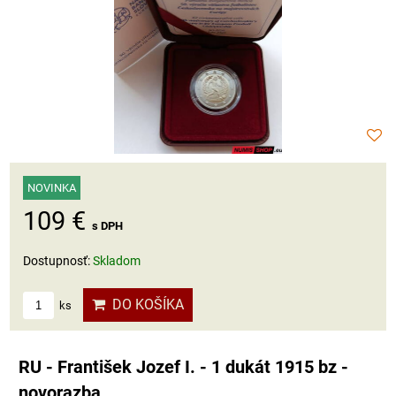
NOVINKA
109 €
s DPH
Dostupnosť:
Skladom
DO KOŠÍKA
ks
RU - František Jozef I. - 1 dukát 1915 bz -
novorazba