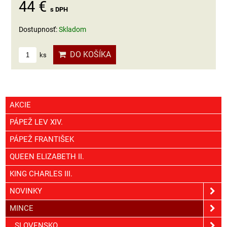
44 €
s DPH
Dostupnosť:
Skladom
DO KOŠÍKA
ks
AKCIE
PÁPEŽ LEV XIV.
PÁPEŽ FRANTIŠEK
QUEEN ELIZABETH II.
KING CHARLES III.
NOVINKY
MINCE
SLOVENSKO