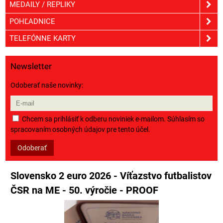
MEDAILY / REPLIKY
POHĽADNICE
TELEFÓNNE KARTY
Newsletter
Odoberať naše novinky:
Chcem sa prihlásiť k odberu noviniek e-mailom. Súhlasím so
spracovaním osobných údajov pre tento účel.
Odoberať
Slovensko 2 euro 2026 - Víťazstvo futbalistov
ČSR na ME - 50. výročie - PROOF