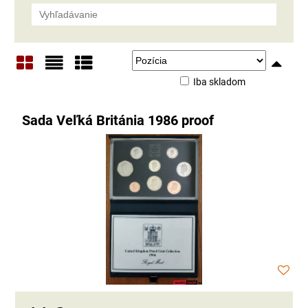
Iba skladom
Mriežka
Zoznam
Tabuľka
Sada Veľká Británia 1986 proof