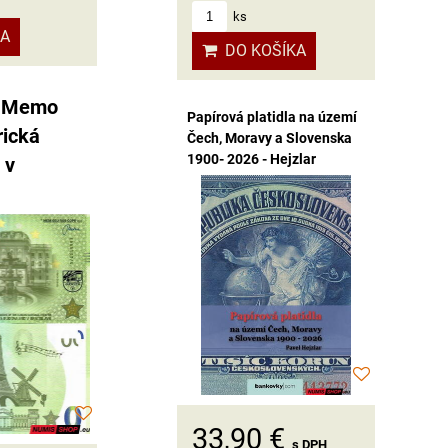
ks
KA
DO KOŠÍKA
- Memo
Papírová platidla na území
rická
Čech, Moravy a Slovenska
1900- 2026 - Hejzlar
 v
33,90 €
s DPH