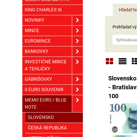
KING CHARLES III.
Hľadať te
NOVINKY
Prehľadať výs
MINCE
EUROMINCE
BANKOVKY
INVESTIČNÉ MINCE
A TEHLIČKY
Mriežka
Zoz
T
Slovensko 
GÁBRIŠOVKY
- Bratisla
0 EURO SOUVENIR
100
MEMO EURO / BLUE
NOTE
SLOVENSKO
ČESKÁ REPUBLIKA