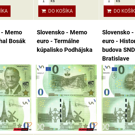
ks
ks
DO KOŠÍKA
DO KOŠÍ
ÍKA
 - Memo
Slovensko - Memo
Slovensko 
chal Bosák
euro - Termálne
euro - Histo
kúpalisko Podhájska
budova SND
Bratislave