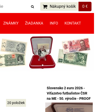
Nákupný košík
0 €
ZNÁMKY
ŽIADANKA
INFO
KONTAKT
Slovensko 2 euro 2026 -
Víťazstvo futbalistov ČSR
na ME - 50. výročie - PROOF
20
položiek