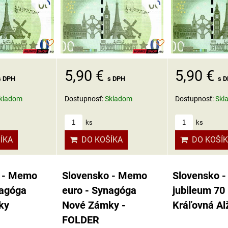
5,90 €
5,90 €
s DPH
s DPH
s 
kladom
Dostupnosť:
Skladom
Dostupnosť:
Skl
ks
ks
ÍKA
DO KOŠÍKA
DO KOŠÍ
 - Memo
Slovensko - Memo
Slovensko -
nagóga
euro - Synagóga
jubileum 70 
ky
Nové Zámky -
Kráľovná Alž
FOLDER