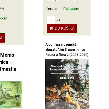
Dostupnosť:
Skladom
DPH
adom
ks
DO KOŠÍKA
KA
Album na slovenské
zberateľské 5-euro mince
- Memo
Fauna a flóra 2 (2026-2030)
nica –
námestie