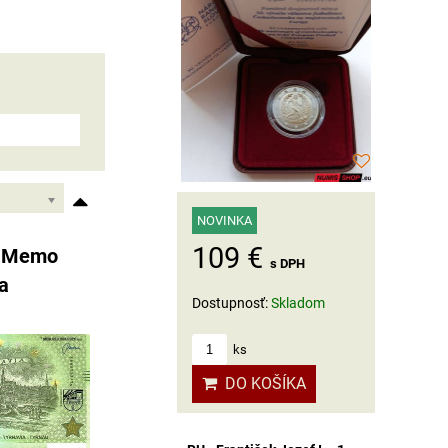
NOVINKA
109 €
- Memo
s DPH
va
Dostupnosť:
Skladom
ks
DO KOŠÍKA