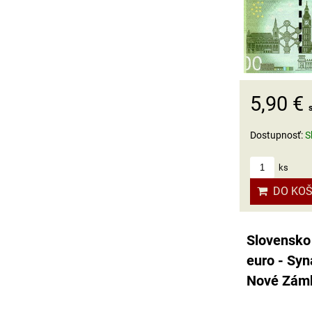
5,90 €
Dostupnosť:
S
ks
DO KOŠ
Slovensko
euro - Sy
Nové Zám