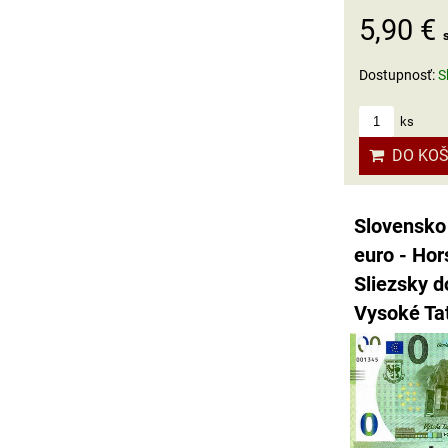
5,90 €
Dostupnosť:
S
ks
DO KOŠ
Slovensko
euro - Hor
Sliezsky d
Vysoké Ta