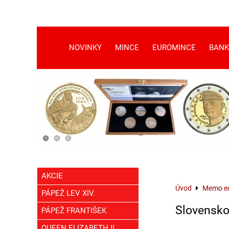
NOVINKY
MINCE
EUROMINCE
BANK
AKCIE
Úvod
Memo eu
PÁPEŽ LEV XIV.
Slovensk
PÁPEŽ FRANTIŠEK
QUEEN ELIZABETH II.