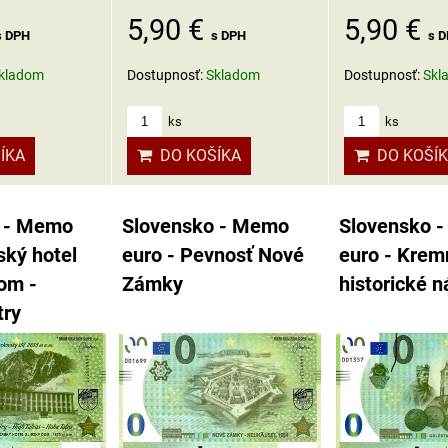
5,90 €
5,90 €
s DPH
s DPH
s 
kladom
Dostupnosť:
Skladom
Dostupnosť:
Skl
ks
ks
ÍKA
DO KOŠÍKA
DO KOŠÍ
 - Memo
Slovensko - Memo
Slovensko 
ský hotel
euro - Pevnosť Nové
euro - Krem
om -
Zámky
historické 
try