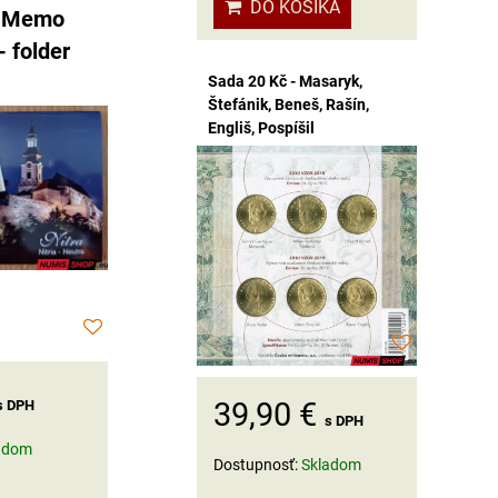
DO KOŠÍKA
- Memo
- folder
Sada 20 Kč - Masaryk,
Štefánik, Beneš, Rašín,
Engliš, Pospíšil
39,90 €
s DPH
s DPH
adom
Dostupnosť:
Skladom