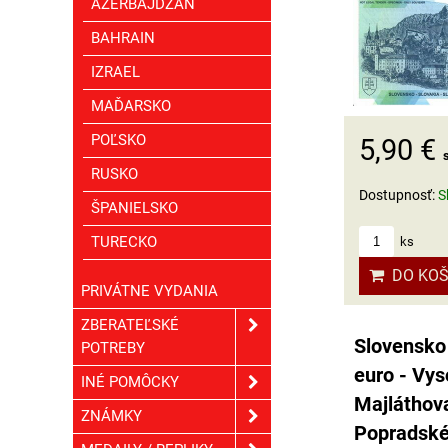
AZERBAJDŽAN
BAHRAIN
IZRAEL
MAĎARSKO
POĽSKO
5,90 €
RUSKO
Dostupnosť:
S
ŠPANIELSKO
TURECKO
ks
DO KOŠ
PRIVÁTNE VYDANIA
ZBERATEĽSKÉ
Slovensko
POTREBY
euro - Vys
INÉ POMÔCKY
Majláthova
ZNÁMKY
Popradské