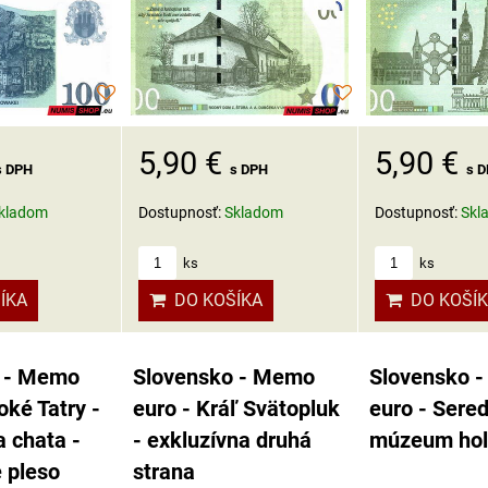
5,90 €
5,90 €
s DPH
s DPH
s 
kladom
Dostupnosť:
Skladom
Dostupnosť:
Skl
ks
ks
ÍKA
DO KOŠÍKA
DO KOŠÍ
 - Memo
Slovensko - Memo
Slovensko 
oké Tatry -
euro - Kráľ Svätopluk
euro - Sereď
 chata -
- exkluzívna druhá
múzeum hol
 pleso
strana