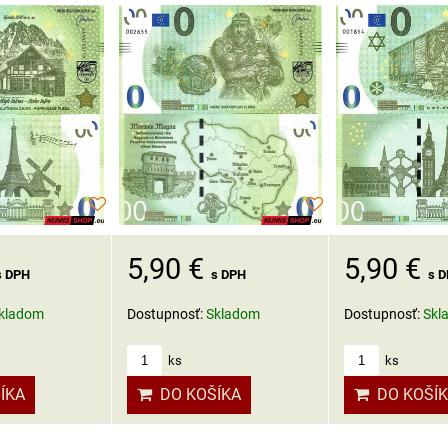
5,90 €
5,90 €
s DPH
s DPH
s 
kladom
Dostupnosť:
Skladom
Dostupnosť:
Skl
ks
ks
ÍKA
DO KOŠÍKA
DO KOŠÍ