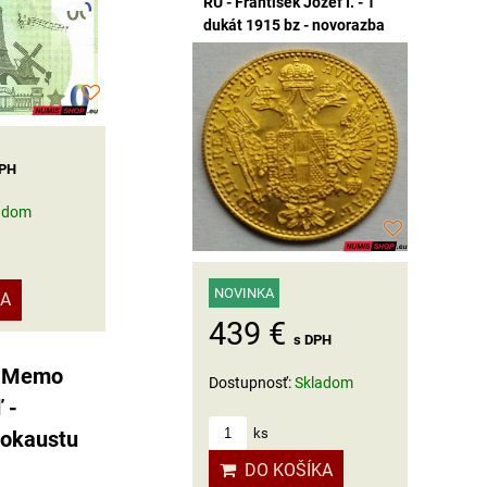
RU - František Jozef I. - 1
dukát 1915 bz - novorazba
DPH
adom
NOVINKA
KA
439 €
s DPH
- Memo
Dostupnosť:
Skladom
 -
ks
okaustu
DO KOŠÍKA