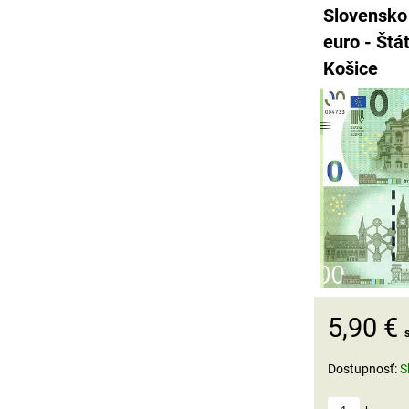
Slovensko
euro - Štá
Košice
5,90 €
Dostupnosť:
S