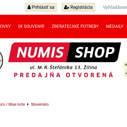
Prihlásiť sa
Registrácia
OVKY
0€ SOUVENIR
ZBERATEĽSKÉ POTREBY
MEDAILY
ro / Blue note
Slovensko
o