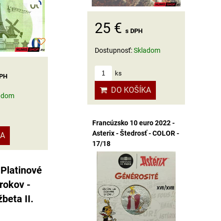
25 €
s DPH
Dostupnosť:
Skladom
ks
DPH
DO KOŠÍKA
adom
Francúzsko 10 euro 2022 -
Asterix - Štedrosť - COLOR -
KA
17/18
 Platinové
rokov -
beta II.