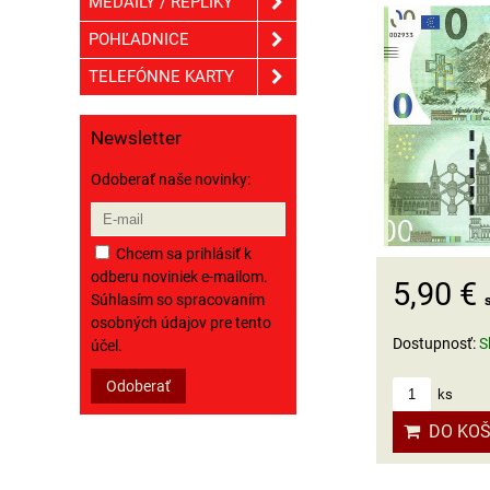
MEDAILY / REPLIKY
POHĽADNICE
TELEFÓNNE KARTY
Newsletter
Odoberať naše novinky:
Chcem sa prihlásiť k
odberu noviniek e-mailom.
5,90 €
Súhlasím so spracovaním
osobných údajov pre tento
Dostupnosť:
S
účel.
Odoberať
ks
DO KOŠ