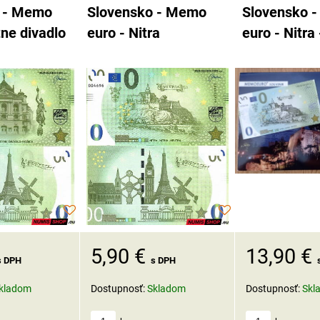
 - Memo
Slovensko - Memo
Slovensko 
tne divadlo
euro - Nitra
euro - Nitra 
5,90 €
13,90 €
s DPH
s DPH
Dostupnosť:
Skladom
Dostupnosť:
Skl
kladom