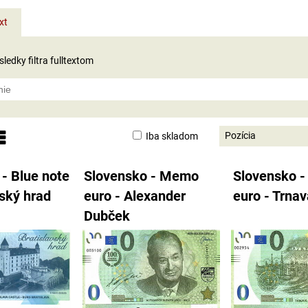
xt
ledky filtra fulltextom
Pozícia
Iba skladom
nam
abuľka
- Blue note
Slovensko - Memo
Slovensko 
vský hrad
euro - Alexander
euro - Trna
Dubček