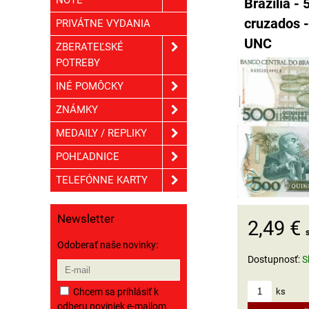
NOTE
Brazília - 
cruzados -
PRIVÁTNE VYDANIA
UNC
ZBERATEĽSKÉ
POTREBY
INÉ POMÔCKY
ZNÁMKY
MEDAILY / REPLIKY
POHĽADNICE
TELEFÓNNE KARTY
Newsletter
2,49 €
Odoberať naše novinky:
Dostupnosť:
S
Chcem sa prihlásiť k
ks
odberu noviniek e-mailom.