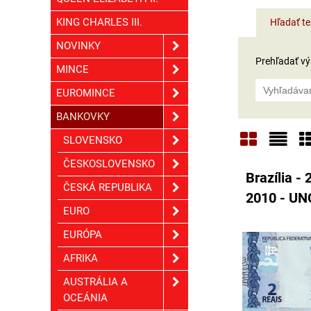
KING CHARLES III.
Hľadať te
NOVINKY
Prehľadať výs
MINCE
EUROMINCE
BANKOVKY
SLOVENSKO
Mriežka
Zoz
T
ČESKOSLOVENSKO
Brazília - 
ČESKÁ REPUBLIKA
2010 - UN
EURO
EURÓPA
AFRIKA
AUSTRÁLIA A
OCEÁNIA