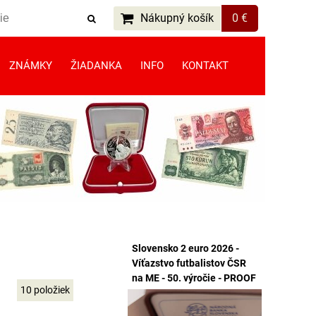
Nákupný košík
0 €
ZNÁMKY
ŽIADANKA
INFO
KONTAKT
Slovensko 2 euro 2026 -
Víťazstvo futbalistov ČSR
na ME - 50. výročie - PROOF
10
položiek