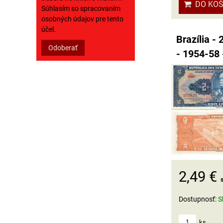
DO KOŠ
Súhlasím so spracovaním
osobných údajov pre tento
účel.
Brazília - 
Odoberať
- 1954-58
2,49 €
Dostupnosť:
S
ks