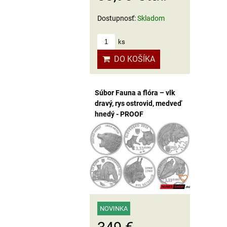
Dostupnosť:
Skladom
ks
DO KOŠÍKA
Súbor Fauna a flóra – vlk
dravý, rys ostrovid, medveď
hnedý - PROOF
NOVINKA