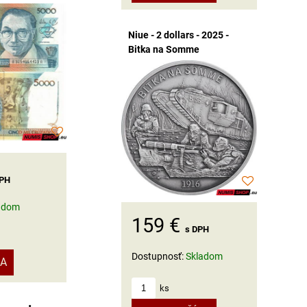
Niue - 2 dollars - 2025 -
Bitka na Somme
DPH
adom
159 €
s DPH
Dostupnosť:
Skladom
KA
ks