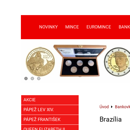
NOVINKY
MINCE
EUROMINCE
BANK
AKCIE
Úvod
Bankov
PÁPEŽ LEV XIV.
Brazília
PÁPEŽ FRANTIŠEK
QUEEN ELIZABETH II.