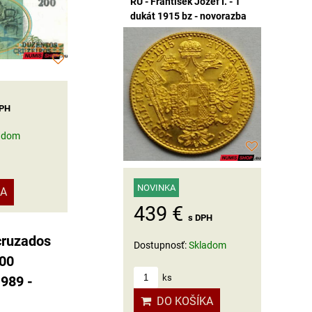
RU - František Jozef I. - 1
dukát 1915 bz - novorazba
DPH
adom
NOVINKA
KA
439 €
s DPH
 cruzados
Dostupnosť:
Skladom
000
ks
1989 -
DO KOŠÍKA