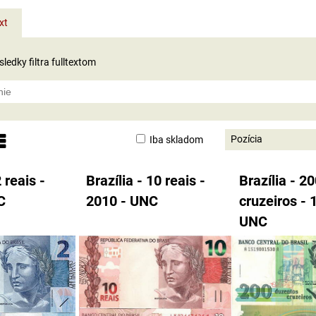
xt
ledky filtra fulltextom
Pozícia
Iba skladom
nam
abuľka
2 reais -
Brazília - 10 reais -
Brazília - 2
C
2010 - UNC
cruzeiros - 
UNC