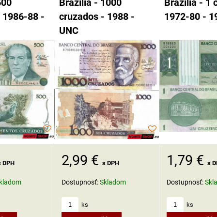
500
Brazília - 1000
Brazília - 1 
 1986-88 -
cruzados - 1988 -
1972-80 - 1
UNC
2,99 €
1,79 €
s DPH
s DPH
s 
kladom
Dostupnosť:
Skladom
Dostupnosť:
Skl
ks
ks