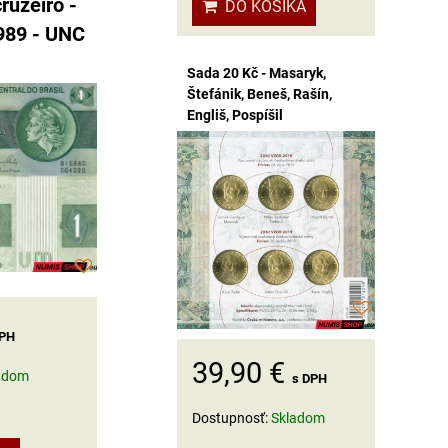
cruzeiro -
DO KOŠÍKA
989 - UNC
Sada 20 Kč - Masaryk,
Štefánik, Beneš, Rašín,
Engliš, Pospíšil
DPH
39,90 €
adom
s DPH
Dostupnosť:
Skladom