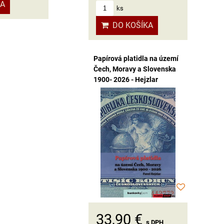
KA
ks
DO KOŠÍKA
Papírová platidla na území
Čech, Moravy a Slovenska
1900- 2026 - Hejzlar
33,90 €
s DPH