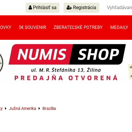
Prihlásiť sa
Registrácia
OVKY
0€ SOUVENIR
ZBERATEĽSKÉ POTREBY
MEDAILY
ky
Južná Amerika
Brazília