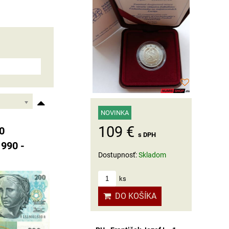
NOVINKA
109 €
00
s DPH
1990 -
Dostupnosť:
Skladom
ks
DO KOŠÍKA