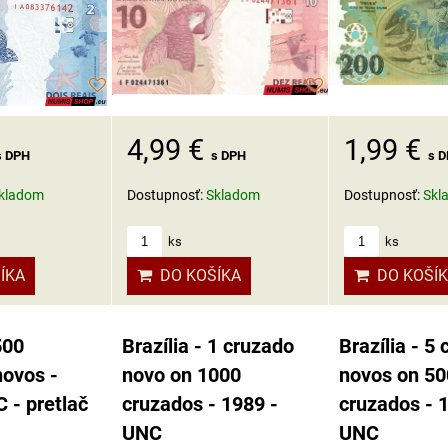
1,99 €
4,99 €
s 
s DPH
s DPH
Dostupnosť:
Skl
kladom
Dostupnosť:
Skladom
ks
ks
DO KOŠÍ
ÍKA
DO KOŠÍKA
500
Brazília - 1 cruzado
Brazília - 5
novos -
novo on 1000
novos on 5
 - pretlač
cruzados - 1989 -
cruzados - 
UNC
UNC