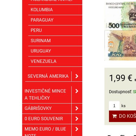
KOLUMBIA
PARAGUAY
PERU
SURINAM
URUGUAY
VENEZUELA
1,99 €
SEVERNÁ AMERIKA
INVESTIČNÉ MINCE
Dostupnosť:
S
A TEHLIČKY
ks
GÁBRIŠOVKY
DO KOŠ
0 EURO SOUVENIR
MEMO EURO / BLUE