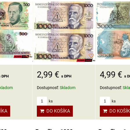
2,99 €
4,99 €
s DPH
s DPH
s 
kladom
Dostupnosť:
Skladom
Dostupnosť:
Skl
ks
ks
ÍKA
DO KOŠÍKA
DO KOŠÍ