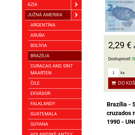
ÁZIA
JUŽNÁ AMERIKA
ARGENTÍNA
ARUBA
2,29 €
BOLÍVIA
BRAZÍLIA
Dostupnosť:
S
CURACAO AND SINT
MAARTEN
ks
DO KOŠ
ČILE
EKVÁDOR
FALKLANDY
Brazília - 
cruzados 
GUATEMALA
1990 - UNC
GUYANA
HOLANDSKÉ ANTILY