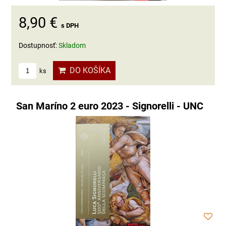
8,90 €
s DPH
Dostupnosť:
Skladom
DO KOŠÍKA
ks
San Maríno 2 euro 2023 - Signorelli - UNC