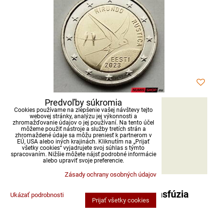
Predvoľby súkromia
3,90 €
Cookies používame na zlepšenie vašej návštevy tejto
webovej stránky, analýzu jej výkonnosti a
s DPH
zhromažďovanie údajov o jej používaní. Na tento účel
môžeme použiť nástroje a služby tretích strán a
zhromaždené údaje sa môžu preniesť k partnerom v
Dostupnosť:
Skladom
EÚ, USA alebo iných krajinách. Kliknutím na „Prijať
všetky cookies“ vyjadrujete svoj súhlas s týmto
spracovaním. Nižšie môžete nájsť podrobné informácie
DO KOŠÍKA
ks
alebo upraviť svoje preferencie.
Zásady ochrany osobných údajov
Slovensko 2 euro 2023 - Prvá transfúzia
Ukázať podrobnosti
Prijať všetky cookies
krvi - numizmatická obálka