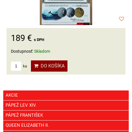
189 €
s DPH
Dostupnosť:
Skladom
DO KOŠÍKA
ks
AKCIE
PÁPEŽ LEV XIV.
PÁPEŽ FRANTIŠEK
QUEEN ELIZABETH II.