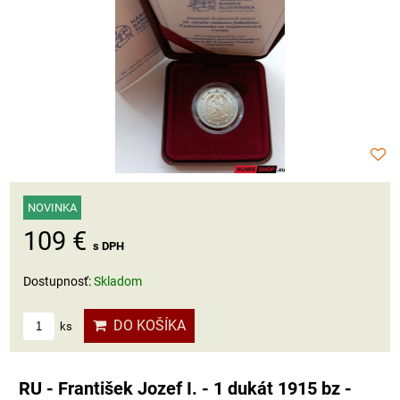
NOVINKA
109 €
s DPH
Dostupnosť:
Skladom
DO KOŠÍKA
ks
RU - František Jozef I. - 1 dukát 1915 bz -