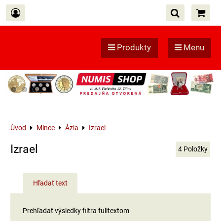
Produkty
Menu
Úvod
Mince
Ázia
Izrael
Izrael
4
Položky
Hľadať text
Prehľadať výsledky filtra fulltextom