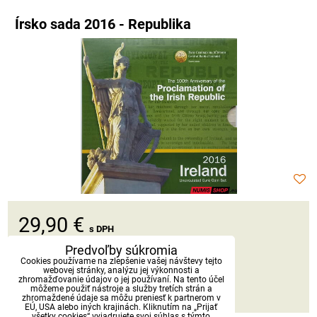
Írsko sada 2016 - Republika
29,90 €
s DPH
Predvoľby súkromia
Dostupnosť:
Skladom
Cookies používame na zlepšenie vašej návštevy tejto
webovej stránky, analýzu jej výkonnosti a
zhromažďovanie údajov o jej používaní. Na tento účel
môžeme použiť nástroje a služby tretích strán a
DO KOŠÍKA
ks
zhromaždené údaje sa môžu preniesť k partnerom v
EÚ, USA alebo iných krajinách. Kliknutím na „Prijať
všetky cookies“ vyjadrujete svoj súhlas s týmto