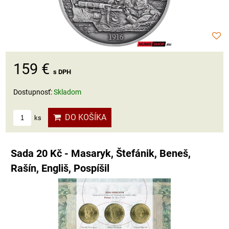
159 €
s DPH
Dostupnosť:
Skladom
DO KOŠÍKA
ks
Sada 20 Kč - Masaryk, Štefánik, Beneš,
Rašín, Engliš, Pospíšil