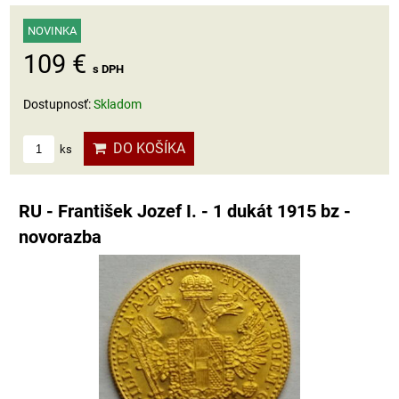
NOVINKA
109 €
s DPH
Dostupnosť:
Skladom
DO KOŠÍKA
ks
RU - František Jozef I. - 1 dukát 1915 bz -
novorazba