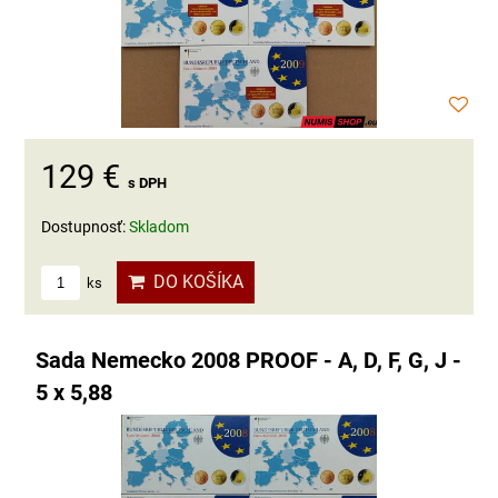
129 €
s DPH
Dostupnosť:
Skladom
DO KOŠÍKA
ks
Sada Nemecko 2008 PROOF - A, D, F, G, J -
5 x 5,88