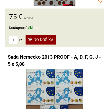
75 €
s DPH
Dostupnosť:
Skladom
DO KOŠÍKA
ks
Sada Nemecko 2013 PROOF - A, D, F, G, J -
5 x 5,88