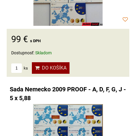
99 €
s DPH
Dostupnosť:
Skladom
DO KOŠÍKA
ks
Sada Nemecko 2009 PROOF - A, D, F, G, J -
5 x 5,88