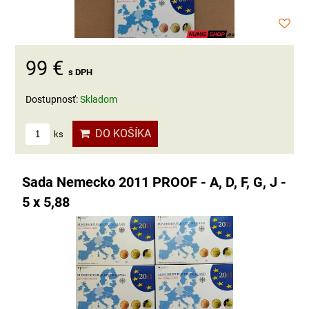
99 €
s DPH
Dostupnosť:
Skladom
DO KOŠÍKA
ks
Sada Nemecko 2011 PROOF - A, D, F, G, J -
5 x 5,88