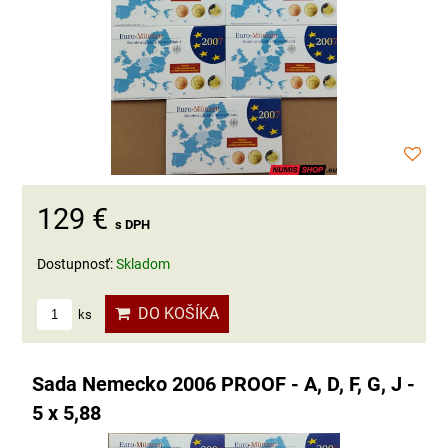
129 €
s DPH
Dostupnosť:
Skladom
DO KOŠÍKA
ks
Sada Nemecko 2006 PROOF - A, D, F, G, J -
5 x 5,88