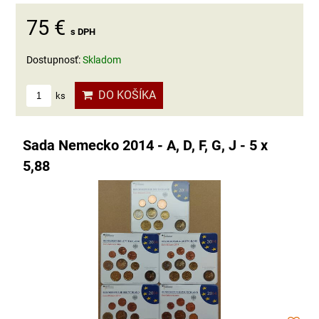
75 €
s DPH
Dostupnosť:
Skladom
DO KOŠÍKA
ks
Sada Nemecko 2014 - A, D, F, G, J - 5 x
5,88