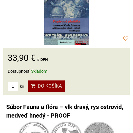
33,90 €
s DPH
Dostupnosť:
Skladom
DO KOŠÍKA
ks
Súbor Fauna a flóra – vlk dravý, rys ostrovid,
medveď hnedý - PROOF