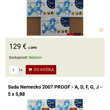
129 €
s DPH
Dostupnosť:
Skladom
DO KOŠÍKA
ks
Sada Nemecko 2007 PROOF - A, D, F, G, J -
5 x 5,88