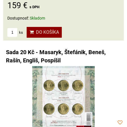
159 €
s DPH
Dostupnosť:
Skladom
DO KOŠÍKA
ks
Sada 20 Kč - Masaryk, Štefánik, Beneš,
Rašín, Engliš, Pospíšil