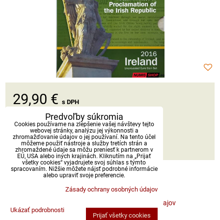
29,90 €
s DPH
Predvoľby súkromia
Dostupnosť:
Skladom
Cookies používame na zlepšenie vašej návštevy tejto
webovej stránky, analýzu jej výkonnosti a
zhromažďovanie údajov o jej používaní. Na tento účel
môžeme použiť nástroje a služby tretích strán a
DO KOŠÍKA
ks
zhromaždené údaje sa môžu preniesť k partnerom v
EÚ, USA alebo iných krajinách. Kliknutím na „Prijať
všetky cookies“ vyjadrujete svoj súhlas s týmto
spracovaním. Nižšie môžete nájsť podrobné informácie
alebo upraviť svoje preferencie.
Zásady ochrany osobných údajov
Predvoľby súkromia
Zásady ochrany osobných údajov
Ukázať podrobnosti
Prijať všetky cookies