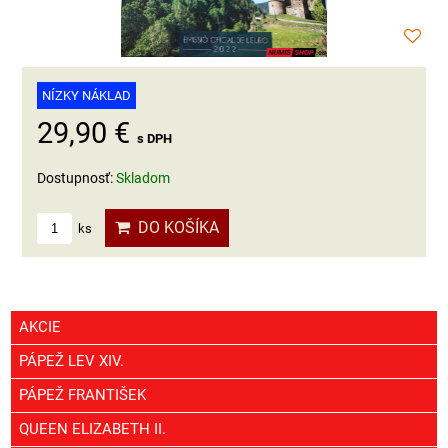
NÍZKY NÁKLAD
29,90 €
s DPH
Dostupnosť:
Skladom
DO KOŠÍKA
ks
AKCIE
PÁPEŽ LEV XIV.
PÁPEŽ FRANTIŠEK
QUEEN ELIZABETH II.