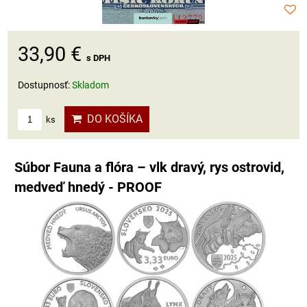
33,90 €
s DPH
Dostupnosť:
Skladom
DO KOŠÍKA
ks
Súbor Fauna a flóra – vlk dravý, rys ostrovid,
medveď hnedý - PROOF