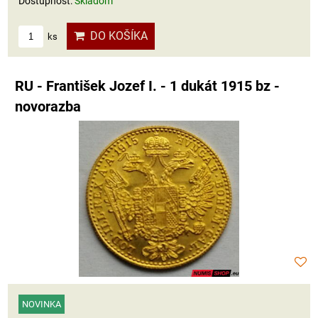
Dostupnosť:
Skladom
DO KOŠÍKA
ks
RU - František Jozef I. - 1 dukát 1915 bz -
novorazba
NOVINKA