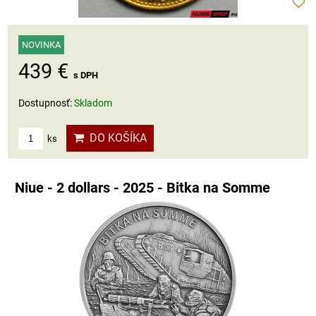
NOVINKA
439 €
s DPH
Dostupnosť:
Skladom
DO KOŠÍKA
ks
Niue - 2 dollars - 2025 - Bitka na Somme