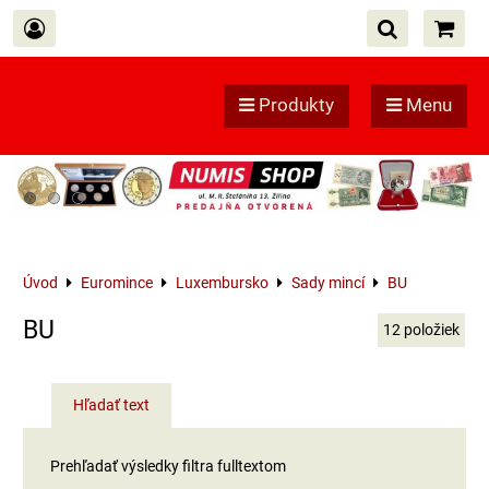
Produkty
Menu
Úvod
Euromince
Luxembursko
Sady mincí
BU
BU
12
položiek
Hľadať text
Prehľadať výsledky filtra fulltextom