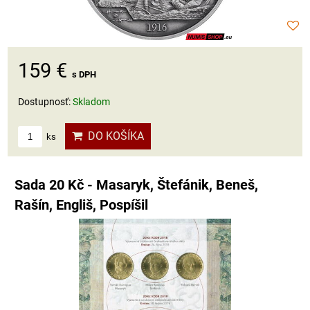
159 €
s DPH
Dostupnosť:
Skladom
DO KOŠÍKA
ks
Sada 20 Kč - Masaryk, Štefánik, Beneš,
Rašín, Engliš, Pospíšil