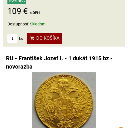
NOVINKA
109 €
s DPH
Dostupnosť:
Skladom
DO KOŠÍKA
ks
RU - František Jozef I. - 1 dukát 1915 bz -
novorazba