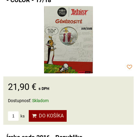
- COLOR - 17/18
21,90 €
s DPH
Dostupnosť:
Skladom
DO KOŠÍKA
ks