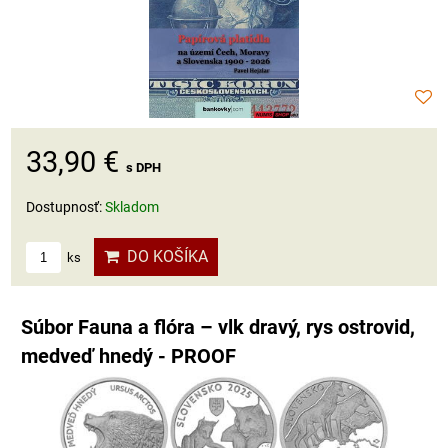
33,90 €
s DPH
Dostupnosť:
Skladom
DO KOŠÍKA
ks
Súbor Fauna a flóra – vlk dravý, rys ostrovid,
medveď hnedý - PROOF