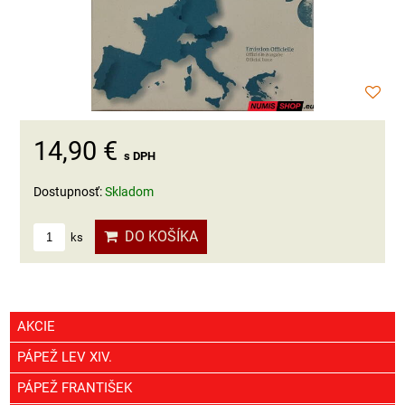
14,90 €
s DPH
Dostupnosť:
Skladom
DO KOŠÍKA
ks
AKCIE
PÁPEŽ LEV XIV.
PÁPEŽ FRANTIŠEK