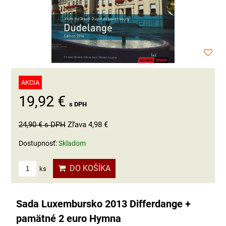
AKCIA
19,92 €
s DPH
24,90 €
s DPH
Zľava 4,98 €
Dostupnosť:
Skladom
DO KOŠÍKA
ks
Sada Luxembursko 2013 Differdange +
pamätné 2 euro Hymna