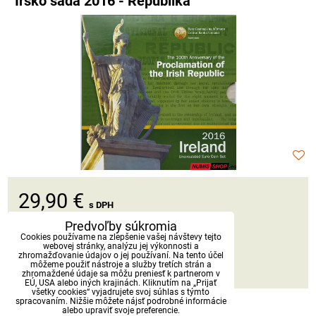
Írsko sada 2016 - Republika
29,90 €
s DPH
Predvoľby súkromia
Dostupnosť:
Skladom
Cookies používame na zlepšenie vašej návštevy tejto
webovej stránky, analýzu jej výkonnosti a
zhromažďovanie údajov o jej používaní. Na tento účel
môžeme použiť nástroje a služby tretích strán a
DO KOŠÍKA
ks
zhromaždené údaje sa môžu preniesť k partnerom v
EÚ, USA alebo iných krajinách. Kliknutím na „Prijať
všetky cookies“ vyjadrujete svoj súhlas s týmto
spracovaním. Nižšie môžete nájsť podrobné informácie
alebo upraviť svoje preferencie.