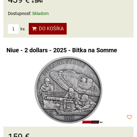
s DPH
Dostupnosť:
Skladom
DO KOŠÍKA
ks
Niue - 2 dollars - 2025 - Bitka na Somme