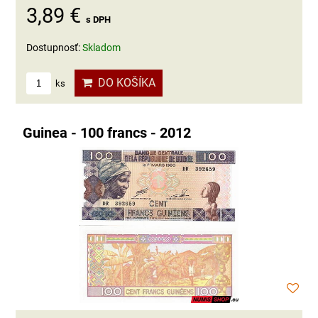
3,89 €
s DPH
Dostupnosť:
Skladom
DO KOŠÍKA
ks
Guinea - 100 francs - 2012