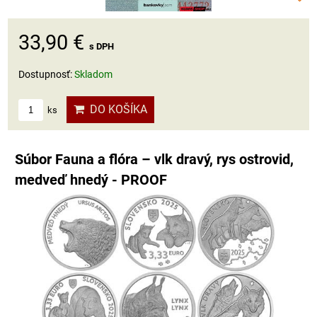
33,90 €
s DPH
Dostupnosť:
Skladom
DO KOŠÍKA
ks
Súbor Fauna a flóra – vlk dravý, rys ostrovid,
medveď hnedý - PROOF