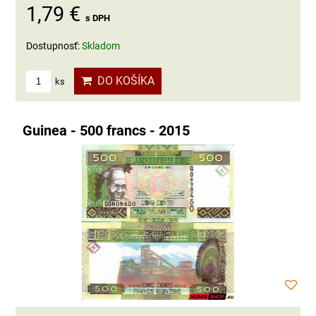
1,79 €
s DPH
Dostupnosť:
Skladom
DO KOŠÍKA
ks
Guinea - 500 francs - 2015