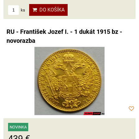
DO KOŠÍKA
ks
RU - František Jozef I. - 1 dukát 1915 bz -
novorazba
NOVINKA
439 €