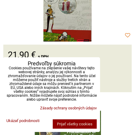
21,90 €
s DPH
Predvoľby súkromia
Cookies používame na zlepšenie vašej návštevy tejto
Dostupnosť:
Skladom
webovej stránky, analýzu jej výkonnosti a
zhromažďovanie údajov o jej používaní. Na tento účel
môžeme použiť nástroje a služby tretích strán a
DO KOŠÍKA
ks
zhromaždené údaje sa môžu preniesť k partnerom v
EÚ, USA alebo iných krajinách. Kliknutím na „Prijať
všetky cookies“ vyjadrujete svoj súhlas s týmto
spracovaním. Nižšie môžete nájsť podrobné informácie
alebo upraviť svoje preferencie.
Írsko sada 2016 - Republika
Zásady ochrany osobných údajov
Ukázať podrobnosti
Prijať všetky cookies