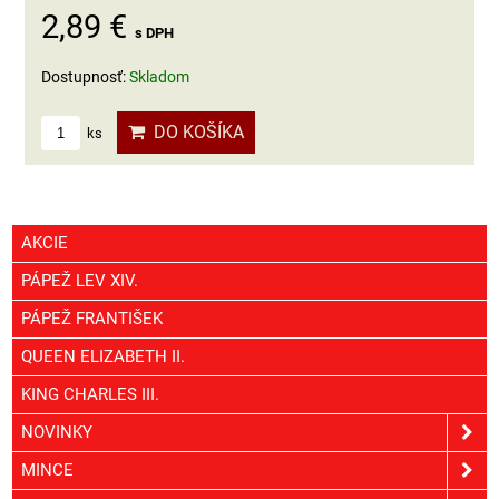
2,89 €
s DPH
Dostupnosť:
Skladom
DO KOŠÍKA
ks
AKCIE
PÁPEŽ LEV XIV.
PÁPEŽ FRANTIŠEK
QUEEN ELIZABETH II.
KING CHARLES III.
NOVINKY
MINCE