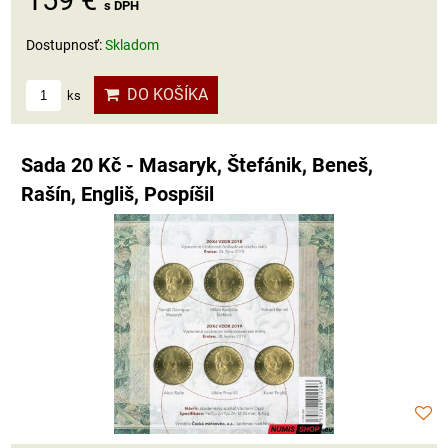
159 €
s DPH
Dostupnosť:
Skladom
DO KOŠÍKA
ks
Sada 20 Kč - Masaryk, Štefánik, Beneš,
Rašín, Engliš, Pospíšil