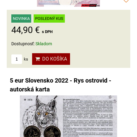
NOVINKA
POSLEDNÝ KUS
44,90 €
s DPH
Dostupnosť:
Skladom
DO KOŠÍKA
ks
5 eur Slovensko 2022 - Rys ostrovid -
autorská karta