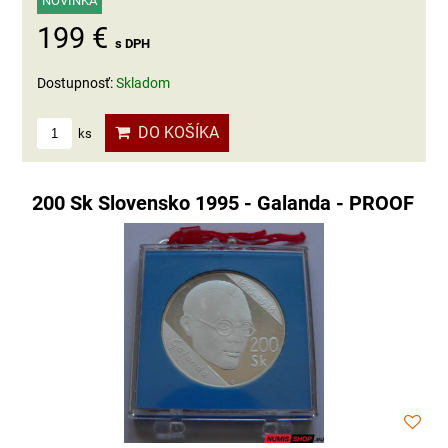
NOVINKA
199 €
s DPH
Dostupnosť:
Skladom
DO KOŠÍKA
ks
200 Sk Slovensko 1995 - Galanda - PROOF