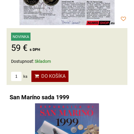
NOVINKA
59 €
s DPH
Dostupnosť:
Skladom
DO KOŠÍKA
ks
San Maríno sada 1999