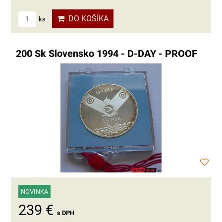
DO KOŠÍKA
ks
200 Sk Slovensko 1994 - D-DAY - PROOF
NOVINKA
239 €
s DPH