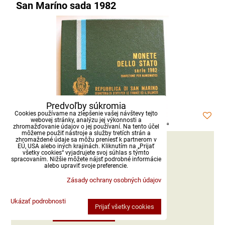
San Maríno sada 1982
Predvoľby súkromia
Cookies používame na zlepšenie vašej návštevy tejto
webovej stránky, analýzu jej výkonnosti a
zhromažďovanie údajov o jej používaní. Na tento účel
môžeme použiť nástroje a služby tretích strán a
zhromaždené údaje sa môžu preniesť k partnerom v
NOVINKA
EÚ, USA alebo iných krajinách. Kliknutím na „Prijať
všetky cookies“ vyjadrujete svoj súhlas s týmto
spracovaním. Nižšie môžete nájsť podrobné informácie
14,90 €
alebo upraviť svoje preferencie.
s DPH
Zásady ochrany osobných údajov
Dostupnosť:
Skladom
Ukázať podrobnosti
Prijať všetky cookies
DO KOŠÍKA
ks