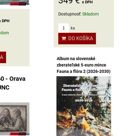
349 €
s DPH
Dostupnosť:
Skladom
s DPH
ks
adom
DO KOŠÍKA
KA
Album na slovenské
zberateľské 5-euro mince
Fauna a flóra 2 (2026-2030)
60 - Orava
 UNC