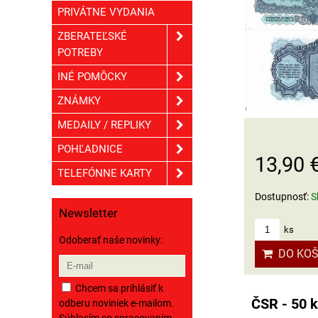
PRIVÁTNE VYDANIA
ZBERATEĽSKÉ
POTREBY
INÉ POMÔCKY
ZNÁMKY
MEDAILY / REPLIKY
POHĽADNICE
13,90 
TELEFÓNNE KARTY
Dostupnosť:
S
Newsletter
ks
Odoberať naše novinky:
DO KOŠ
Chcem sa prihlásiť k
ČSR - 50 k
odberu noviniek e-mailom.