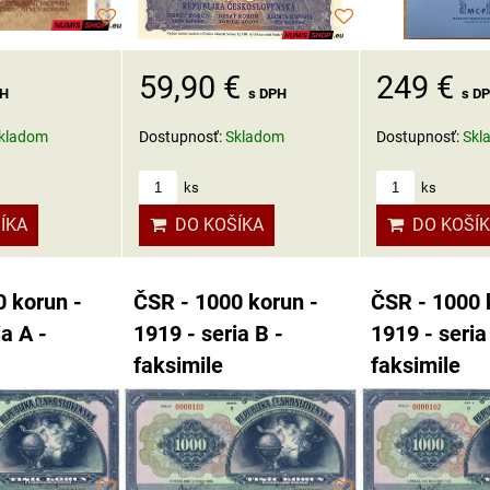
249 €
59,90 €
PH
s D
s DPH
kladom
Dostupnosť:
Skl
Dostupnosť:
Skladom
ks
ks
ÍKA
DO KOŠÍ
DO KOŠÍKA
 korun -
ČSR - 1000 korun -
ČSR - 1000 
ia A -
1919 - seria B -
1919 - seria
faksimile
faksimile