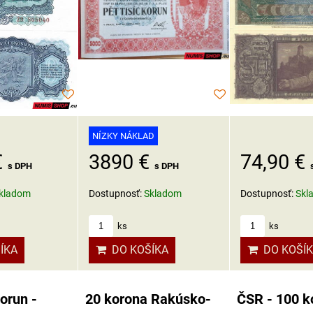
NÍZKY NÁKLAD
€
3890 €
74,90 €
s DPH
s DPH
kladom
Dostupnosť:
Skladom
Dostupnosť:
Skl
ks
ks
ÍKA
DO KOŠÍKA
DO KOŠÍ
orun -
20 korona Rakúsko-
ČSR - 100 k