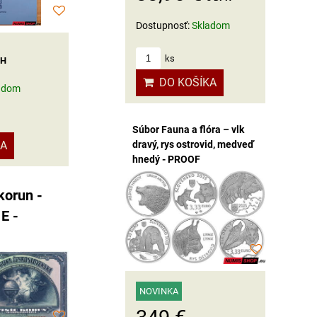
Dostupnosť:
Skladom
ks
PH
DO KOŠÍKA
adom
Súbor Fauna a flóra – vlk
KA
dravý, rys ostrovid, medveď
hnedý - PROOF
korun -
 E -
NOVINKA