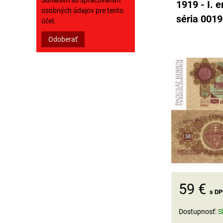
Súhlasím so spracovaním
1919 - I. e
osobných údajov pre tento
séria 0019
účel.
Odoberať
59 €
s D
Dostupnosť:
S