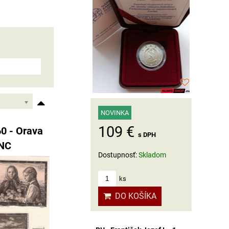
NOVINKA
109 €
60 - Orava
s DPH
UNC
Dostupnosť:
Skladom
ks
DO KOŠÍKA