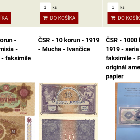
ks
ks
ÍKA
DO KOŠÍ
DO KOŠÍKA
orun -
ČSR - 10 korun - 1919
ČSR - 1000 
misia -
- Mucha - Ivančice
1919 - seria
 - faksimile
faksimile -
originál ame
papier