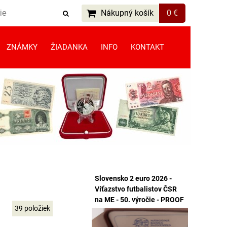
Nákupný košík
0 €
ZNÁMKY
ŽIADANKA
INFO
KONTAKT
Slovensko 2 euro 2026 -
Víťazstvo futbalistov ČSR
na ME - 50. výročie - PROOF
39
položiek