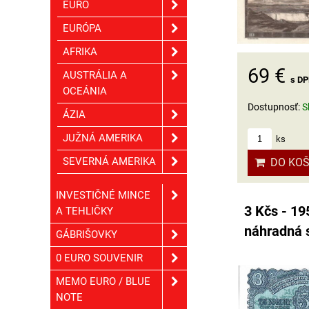
EURO
EURÓPA
AFRIKA
69 €
AUSTRÁLIA A
s D
OCEÁNIA
Dostupnosť:
S
ÁZIA
JUŽNÁ AMERIKA
ks
SEVERNÁ AMERIKA
DO KOŠ
INVESTIČNÉ MINCE
3 Kčs - 19
A TEHLIČKY
náhradná 
GÁBRIŠOVKY
0 EURO SOUVENIR
MEMO EURO / BLUE
NOTE