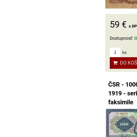
59 €
s D
Dostupnosť:
S
ks
DO KOŠ
ČSR - 1000
1919 - ser
faksimile