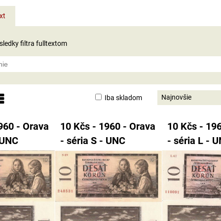
xt
ledky filtra fulltextom
Najnovšie
Iba skladom
nam
abuľka
960 - Orava
10 Kčs - 1960 - Orava
10 Kčs - 19
- UNC
- séria S - UNC
- séria L - 