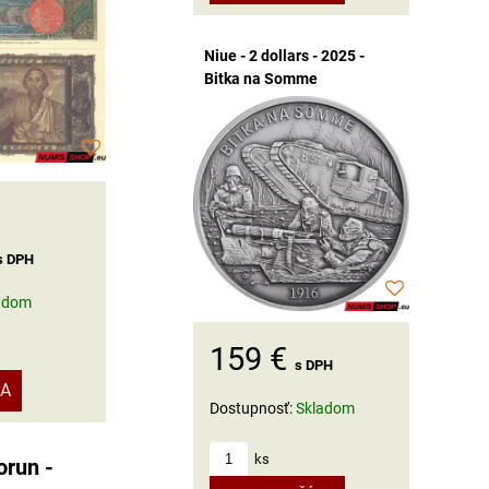
Niue - 2 dollars - 2025 -
Bitka na Somme
s DPH
adom
159 €
s DPH
KA
Dostupnosť:
Skladom
ks
orun -