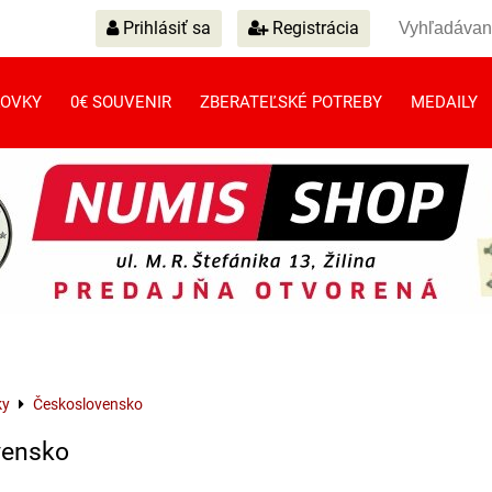
Prihlásiť sa
Registrácia
OVKY
0€ SOUVENIR
ZBERATEĽSKÉ POTREBY
MEDAILY
ky
Československo
vensko