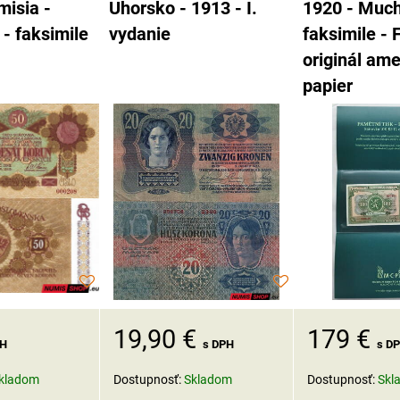
misia -
Uhorsko - 1913 - I.
1920 - Much
 - faksimile
vydanie
faksimile -
originál ame
papier
179 €
19,90 €
PH
s D
s DPH
kladom
Dostupnosť:
Skl
Dostupnosť:
Skladom