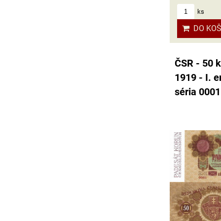
ks
DO KOŠ
ČSR - 50 k
1919 - I. e
séria 0001