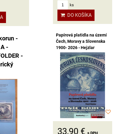
ks
DO KOŠÍKA
KA
Papírová platidla na území
korun -
Čech, Moravy a Slovenska
 A -
1900- 2026 - Hejzlar
 FOLDER -
rický
33,90 €
s DPH