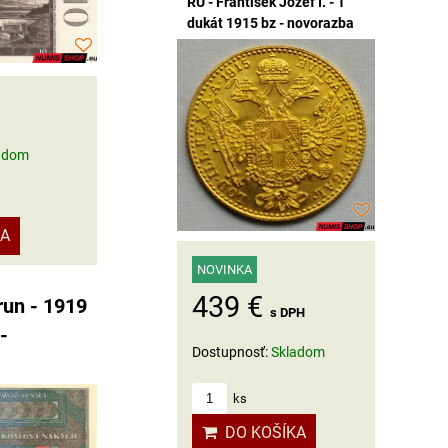
RU - František Jozef I. - 1
dukát 1915 bz - novorazba
adom
KA
NOVINKA
439 €
run - 1919
s DPH
-
Dostupnosť:
Skladom
ks
DO KOŠÍKA