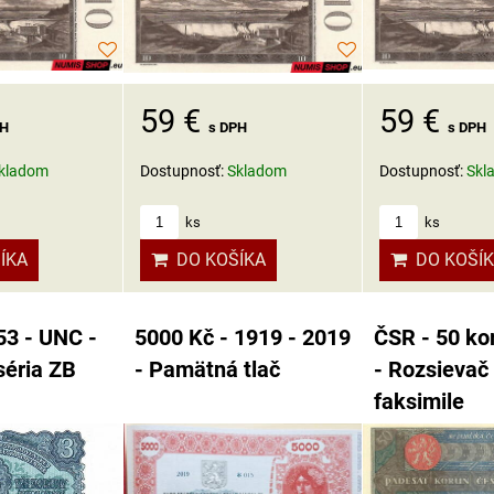
59 €
59 €
s DPH
PH
s DPH
Dostupnosť:
Skl
kladom
Dostupnosť:
Skladom
ks
ks
DO KOŠÍ
ÍKA
DO KOŠÍKA
53 - UNC -
5000 Kč - 1919 - 2019
ČSR - 50 ko
séria ZB
- Pamätná tlač
- Rozsievač 
faksimile