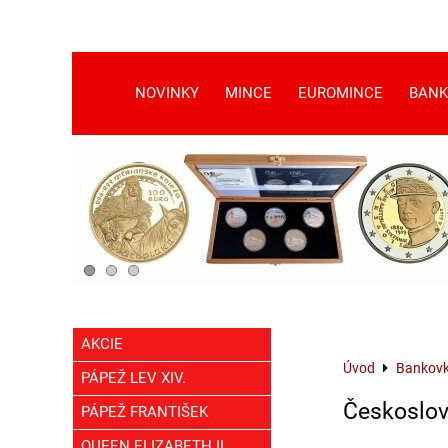
NOVINKY
MINCE
EUROMINCE
BANK
AKCIE
Úvod
Bankov
PÁPEŽ LEV XIV.
Českoslo
PÁPEŽ FRANTIŠEK
QUEEN ELIZABETH II.