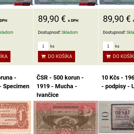
89,90 €
89,90 €
 DPH
s DPH
kladom
Dostupnosť:
Skladom
Dostupnosť:
Skl
ks
ks
ÍKA
DO KOŠÍKA
DO KOŠÍ
runa -
ČSR - 500 korun -
10 Kčs - 19
 - Specimen
1919 - Mucha -
- podpisy -
Ivančice