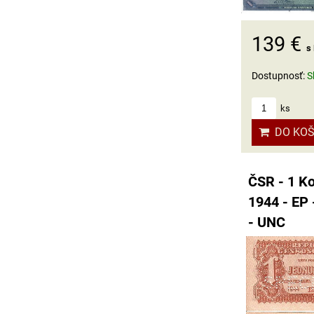
139 €
s
Dostupnosť:
S
ks
DO KOŠ
ČSR - 1 Ko
1944 - EP
- UNC