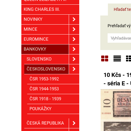
KING CHARLES III.
Hľadať te
NOVINKY
Prehľadať výs
MINCE
EUROMINCE
BANKOVKY
SLOVENSKO
Mriežka
Zoz
T
ČESKOSLOVENSKO
10 Kčs - 1
ČSR 1953-1992
- séria E 
ČSR 1944-1953
ČSR 1918 - 1939
POUKÁŽKY
ČESKÁ REPUBLIKA