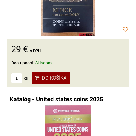
29 €
s DPH
Dostupnosť:
Skladom
DO KOŠÍKA
ks
Katalóg - United states coins 2025