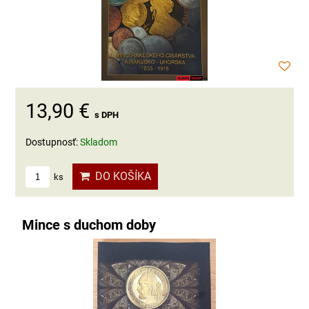
13,90 €
s DPH
Dostupnosť:
Skladom
DO KOŠÍKA
ks
Mince s duchom doby