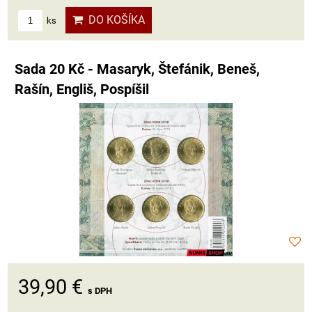
DO KOŠÍKA
ks
Sada 20 Kč - Masaryk, Štefánik, Beneš,
Rašín, Engliš, Pospíšil
39,90 €
s DPH