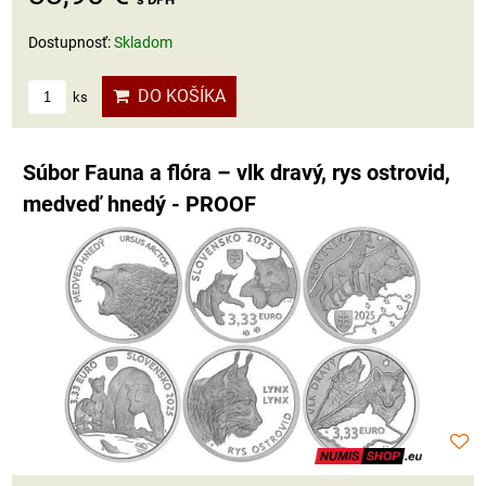
Dostupnosť:
Skladom
DO KOŠÍKA
ks
Súbor Fauna a flóra – vlk dravý, rys ostrovid,
medveď hnedý - PROOF