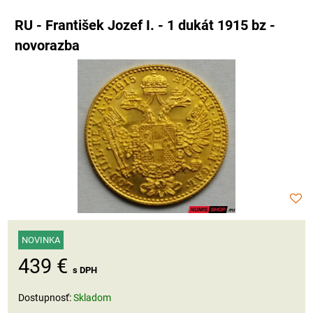
RU - František Jozef I. - 1 dukát 1915 bz -
novorazba
NOVINKA
439 €
s DPH
Dostupnosť:
Skladom