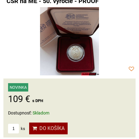
ČSR na ME - 50. výročie - PROOF
NOVINKA
109 €
s DPH
Dostupnosť:
Skladom
DO KOŠÍKA
ks