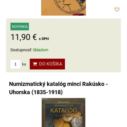
NOVINKA
11,90 €
s DPH
Dostupnosť:
Skladom
DO KOŠÍKA
ks
Numizmatický katalóg mincí Rakúsko -
Uhorska (1835-1918)