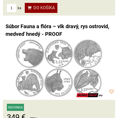
DO KOŠÍKA
ks
Súbor Fauna a flóra – vlk dravý, rys ostrovid,
medveď hnedý - PROOF
NOVINKA
349 €