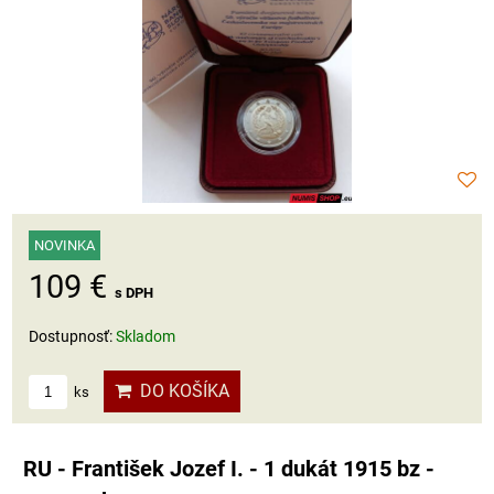
NOVINKA
109 €
s DPH
Dostupnosť:
Skladom
DO KOŠÍKA
ks
RU - František Jozef I. - 1 dukát 1915 bz -