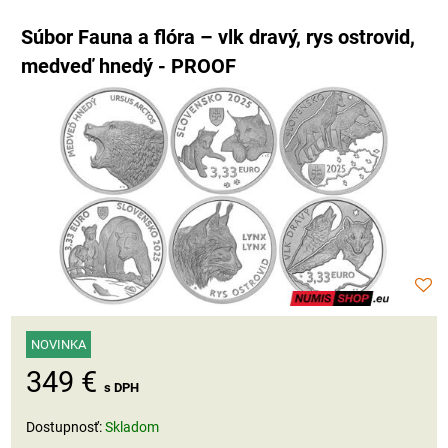
Súbor Fauna a flóra – vlk dravý, rys ostrovid,
medveď hnedý - PROOF
NOVINKA
349 €
s DPH
Dostupnosť:
Skladom