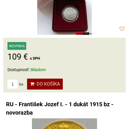
NOVINKA
109 €
s DPH
Dostupnosť:
Skladom
DO KOŠÍKA
ks
RU - František Jozef I. - 1 dukát 1915 bz -
novorazba