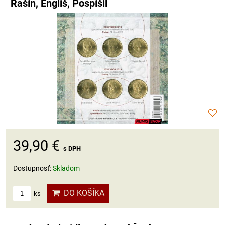
Rašín, Engliš, Pospíšil
39,90 €
s DPH
Dostupnosť:
Skladom
DO KOŠÍKA
ks