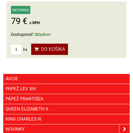
NOVINKA
79 €
s DPH
Dostupnosť:
Skladom
DO KOŠÍKA
ks
AKCIE
PÁPEŽ LEV XIV.
PÁPEŽ FRANTIŠEK
QUEEN ELIZABETH II.
KING CHARLES III.
NOVINKY