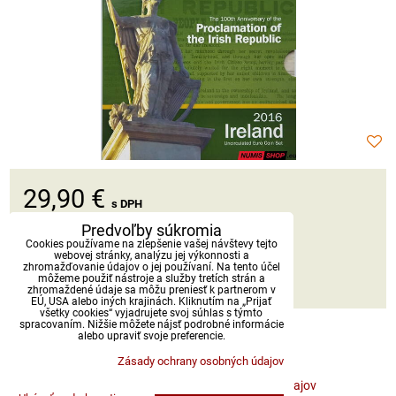
29,90 €
s DPH
Predvoľby súkromia
Dostupnosť:
Skladom
Cookies používame na zlepšenie vašej návštevy tejto
webovej stránky, analýzu jej výkonnosti a
zhromažďovanie údajov o jej používaní. Na tento účel
môžeme použiť nástroje a služby tretích strán a
DO KOŠÍKA
ks
zhromaždené údaje sa môžu preniesť k partnerom v
EÚ, USA alebo iných krajinách. Kliknutím na „Prijať
všetky cookies“ vyjadrujete svoj súhlas s týmto
spracovaním. Nižšie môžete nájsť podrobné informácie
alebo upraviť svoje preferencie.
Zásady ochrany osobných údajov
Predvoľby súkromia
Zásady ochrany osobných údajov