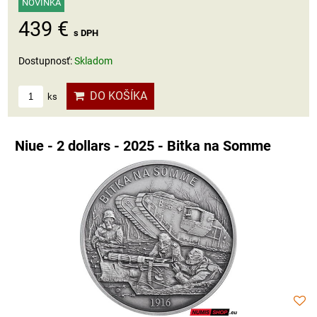
NOVINKA
439 €
s DPH
Dostupnosť:
Skladom
DO KOŠÍKA
ks
Niue - 2 dollars - 2025 - Bitka na Somme