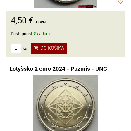
4,50 €
s DPH
Dostupnosť:
Skladom
DO KOŠÍKA
ks
Lotyšsko 2 euro 2024 - Puzuris - UNC