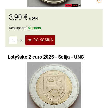
3,90 €
s DPH
Dostupnosť:
Skladom
DO KOŠÍKA
ks
Lotyšsko 2 euro 2025 - Selija - UNC