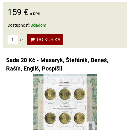
159 €
s DPH
Dostupnosť:
Skladom
DO KOŠÍKA
ks
Sada 20 Kč - Masaryk, Štefánik, Beneš,
Rašín, Engliš, Pospíšil