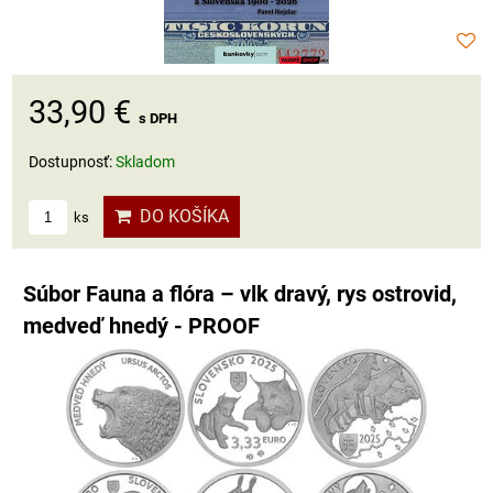
33,90 €
s DPH
Dostupnosť:
Skladom
DO KOŠÍKA
ks
Súbor Fauna a flóra – vlk dravý, rys ostrovid,
medveď hnedý - PROOF