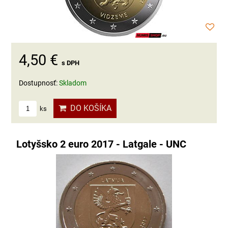
4,50 €
s DPH
Dostupnosť:
Skladom
DO KOŠÍKA
ks
Lotyšsko 2 euro 2017 - Latgale - UNC