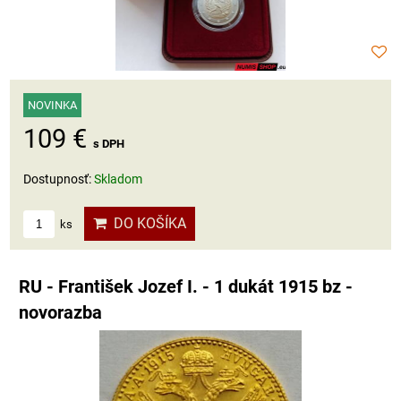
NOVINKA
109 €
s DPH
Dostupnosť:
Skladom
DO KOŠÍKA
ks
RU - František Jozef I. - 1 dukát 1915 bz -
novorazba