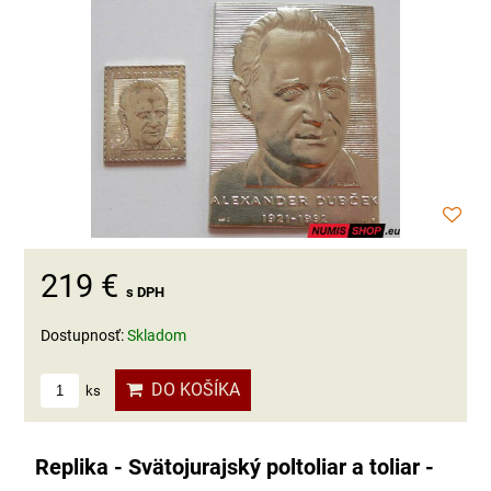
219 €
s DPH
Dostupnosť:
Skladom
DO KOŠÍKA
ks
Replika - Svätojurajský poltoliar a toliar -