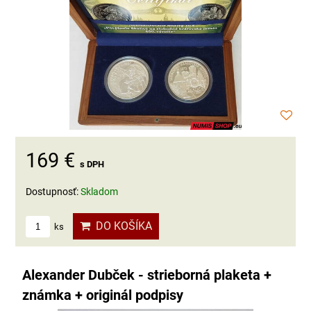
169 €
s DPH
Dostupnosť:
Skladom
DO KOŠÍKA
ks
Alexander Dubček - strieborná plaketa +
známka + originál podpisy