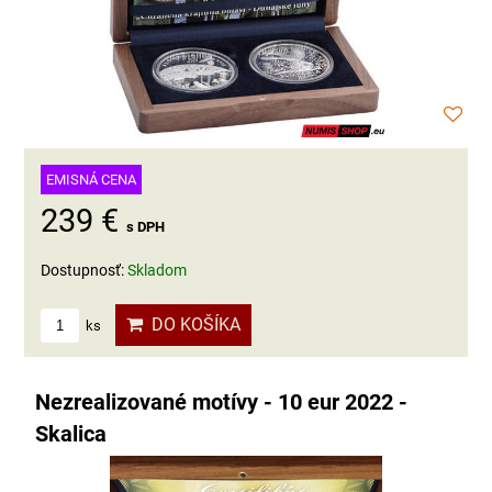
EMISNÁ CENA
239 €
s DPH
Dostupnosť:
Skladom
DO KOŠÍKA
ks
Nezrealizované motívy - 10 eur 2022 -
Skalica