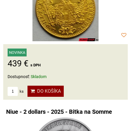
NOVINKA
439 €
s DPH
Dostupnosť:
Skladom
DO KOŠÍKA
ks
Niue - 2 dollars - 2025 - Bitka na Somme