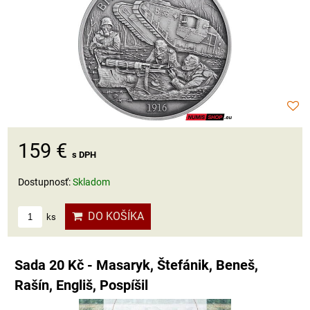
159 €
s DPH
Dostupnosť:
Skladom
DO KOŠÍKA
ks
Sada 20 Kč - Masaryk, Štefánik, Beneš,
Rašín, Engliš, Pospíšil