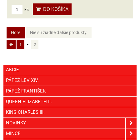
DO KOŠÍKA
ks
Hore
Nie sú žiadne ďalšie produkty.
1
2
AKCIE
PÁPEŽ LEV XIV.
PÁPEŽ FRANTIŠEK
QUEEN ELIZABETH II.
KING CHARLES III.
NOVINKY
MINCE