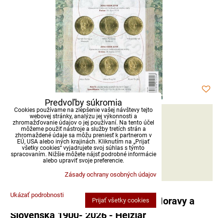
Predvoľby súkromia
Cookies používame na zlepšenie vašej návštevy tejto
39,90 €
webovej stránky, analýzu jej výkonnosti a
zhromažďovanie údajov o jej používaní. Na tento účel
s DPH
môžeme použiť nástroje a služby tretích strán a
zhromaždené údaje sa môžu preniesť k partnerom v
EÚ, USA alebo iných krajinách. Kliknutím na „Prijať
Dostupnosť:
Skladom
všetky cookies“ vyjadrujete svoj súhlas s týmto
spracovaním. Nižšie môžete nájsť podrobné informácie
alebo upraviť svoje preferencie.
DO KOŠÍKA
ks
Zásady ochrany osobných údajov
Ukázať podrobnosti
Papírová platidla na území Čech, Moravy a
Prijať všetky cookies
Slovenska 1900- 2026 - Hejzlar