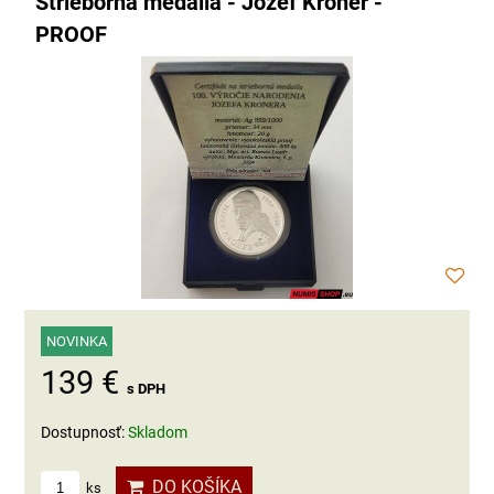
Strieborná medaila - Jozef Kroner -
PROOF
NOVINKA
139 €
s DPH
Dostupnosť:
Skladom
DO KOŠÍKA
ks