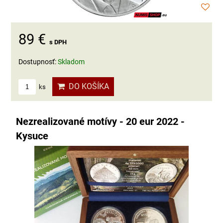
89 €
s DPH
Dostupnosť:
Skladom
DO KOŠÍKA
ks
Nezrealizované motívy - 20 eur 2022 -
Kysuce