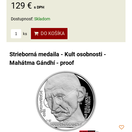
129 €
s DPH
Dostupnosť:
Skladom
DO KOŠÍKA
ks
Strieborná medaila - Kult osobnosti -
Mahátma Gándhí - proof