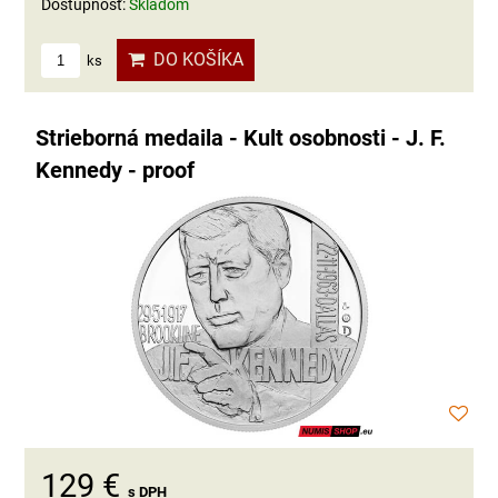
Dostupnosť:
Skladom
DO KOŠÍKA
ks
Strieborná medaila - Kult osobnosti - J. F.
Kennedy - proof
129 €
s DPH