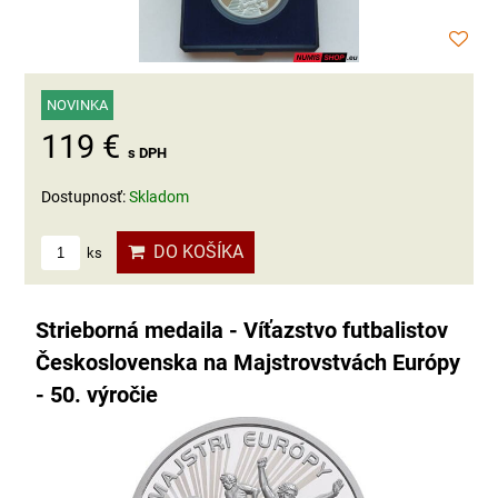
NOVINKA
119 €
s DPH
Dostupnosť:
Skladom
DO KOŠÍKA
ks
Strieborná medaila - Víťazstvo futbalistov
Československa na Majstrovstvách Európy
- 50. výročie