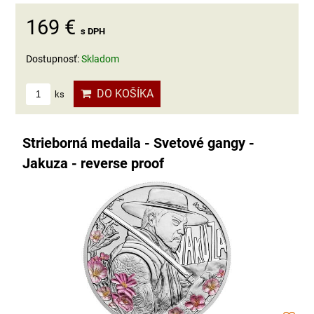
169 €
s DPH
Dostupnosť:
Skladom
DO KOŠÍKA
ks
Strieborná medaila - Svetové gangy -
Jakuza - reverse proof