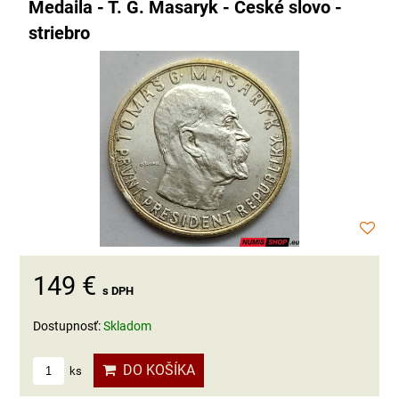
Medaila - T. G. Masaryk - České slovo -
striebro
149 €
s DPH
Dostupnosť:
Skladom
DO KOŠÍKA
ks