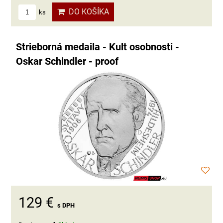
DO KOŠÍKA
ks
Strieborná medaila - Kult osobnosti -
Oskar Schindler - proof
129 €
s DPH