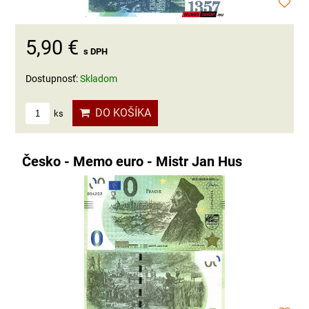
5,90 €
s DPH
Dostupnosť:
Skladom
DO KOŠÍKA
ks
Česko - Memo euro - Mistr Jan Hus