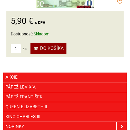
5,90 €
s DPH
Dostupnosť:
Skladom
DO KOŠÍKA
ks
AKCIE
PÁPEŽ LEV XIV.
PÁPEŽ FRANTIŠEK
QUEEN ELIZABETH II.
KING CHARLES III.
NOVINKY