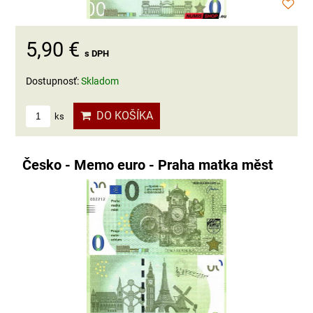
5,90 €
s DPH
Dostupnosť:
Skladom
DO KOŠÍKA
ks
Česko - Memo euro - Praha matka měst