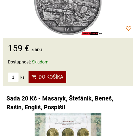
159 €
s DPH
Dostupnosť:
Skladom
DO KOŠÍKA
ks
Sada 20 Kč - Masaryk, Štefánik, Beneš,
Rašín, Engliš, Pospíšil