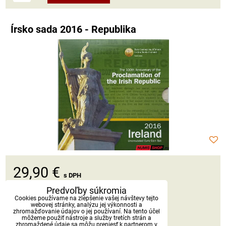
Írsko sada 2016 - Republika
29,90 €
s DPH
Predvoľby súkromia
Dostupnosť:
Skladom
Cookies používame na zlepšenie vašej návštevy tejto
webovej stránky, analýzu jej výkonnosti a
zhromažďovanie údajov o jej používaní. Na tento účel
môžeme použiť nástroje a služby tretích strán a
DO KOŠÍKA
ks
zhromaždené údaje sa môžu preniesť k partnerom v