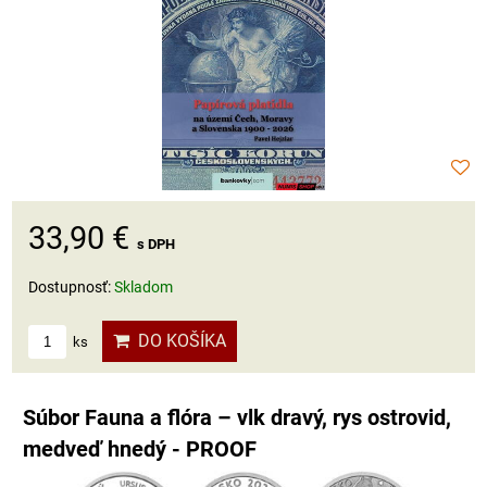
33,90 €
s DPH
Dostupnosť:
Skladom
DO KOŠÍKA
ks
Súbor Fauna a flóra – vlk dravý, rys ostrovid,
medveď hnedý - PROOF