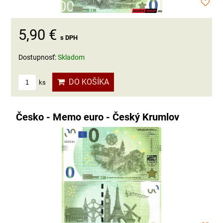
5,90 €
s DPH
Dostupnosť:
Skladom
DO KOŠÍKA
ks
Česko - Memo euro - Český Krumlov