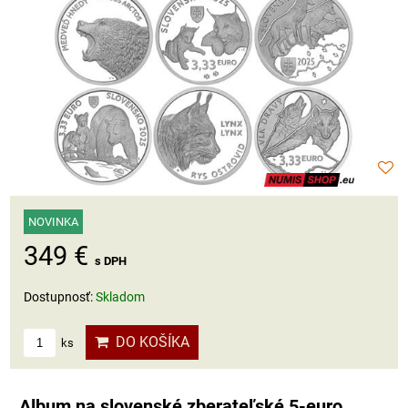
NOVINKA
349 €
s DPH
Dostupnosť:
Skladom
DO KOŠÍKA
ks
Album na slovenské zberateľské 5-euro