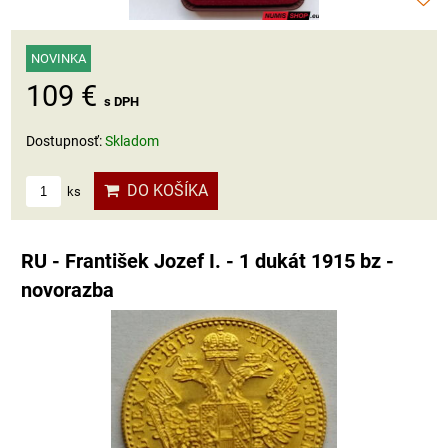
NOVINKA
109 €
s DPH
Dostupnosť:
Skladom
DO KOŠÍKA
ks
RU - František Jozef I. - 1 dukát 1915 bz -
novorazba