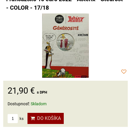
- COLOR - 17/18
21,90 €
s DPH
Dostupnosť:
Skladom
DO KOŠÍKA
ks