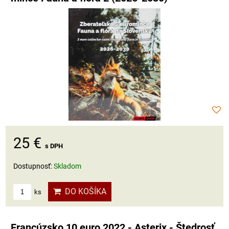
25 €
s DPH
Dostupnosť:
Skladom
DO KOŠÍKA
ks
Francúzsko 10 euro 2022 - Asterix - Štedrosť