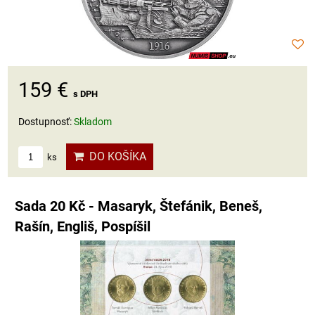
159 €
s DPH
Dostupnosť:
Skladom
DO KOŠÍKA
ks
Sada 20 Kč - Masaryk, Štefánik, Beneš,
Rašín, Engliš, Pospíšil