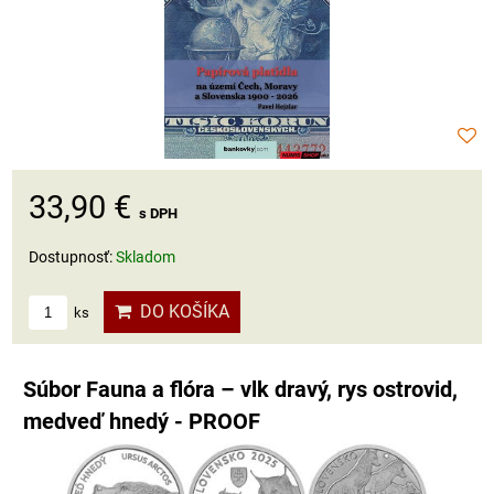
33,90 €
s DPH
Dostupnosť:
Skladom
DO KOŠÍKA
ks
Súbor Fauna a flóra – vlk dravý, rys ostrovid,
medveď hnedý - PROOF