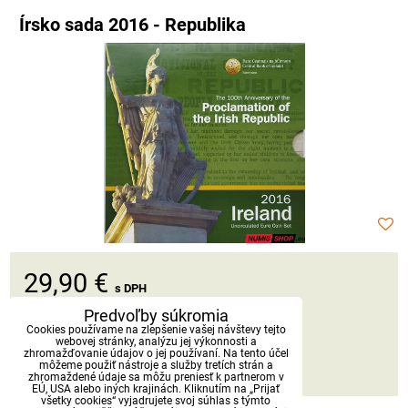
Írsko sada 2016 - Republika
29,90 €
s DPH
Predvoľby súkromia
Dostupnosť:
Skladom
Cookies používame na zlepšenie vašej návštevy tejto
webovej stránky, analýzu jej výkonnosti a
zhromažďovanie údajov o jej používaní. Na tento účel
môžeme použiť nástroje a služby tretích strán a
DO KOŠÍKA
ks
zhromaždené údaje sa môžu preniesť k partnerom v
EÚ, USA alebo iných krajinách. Kliknutím na „Prijať
všetky cookies“ vyjadrujete svoj súhlas s týmto