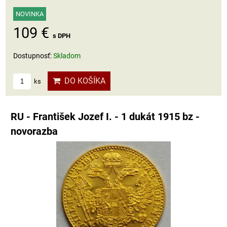
NOVINKA
109 €
s DPH
Dostupnosť:
Skladom
DO KOŠÍKA
ks
RU - František Jozef I. - 1 dukát 1915 bz -
novorazba