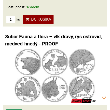
Dostupnosť:
Skladom
DO KOŠÍKA
ks
Súbor Fauna a flóra – vlk dravý, rys ostrovid,
medveď hnedý - PROOF