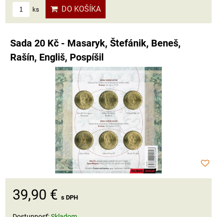
DO KOŠÍKA
ks
Sada 20 Kč - Masaryk, Štefánik, Beneš,
Rašín, Engliš, Pospíšil
39,90 €
s DPH
Dostupnosť:
Skladom