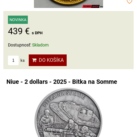
NOVINKA
439 €
s DPH
Dostupnosť:
Skladom
DO KOŠÍKA
ks
Niue - 2 dollars - 2025 - Bitka na Somme