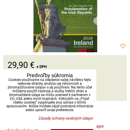
29,90 €
s DPH
Predvoľby súkromia
Dostupnosť:
Skladom
Cookies používame na zlepšenie vašej návštevy tejto
webovej stránky, analýzu jej výkonnosti a
zhromažďovanie údajov o jej používaní. Na tento účel
môžeme použiť nástroje a služby tretích strán a
DO KOŠÍKA
ks
zhromaždené údaje sa môžu preniesť k partnerom v
EÚ, USA alebo iných krajinách. Kliknutím na „Prijať
všetky cookies“ vyjadrujete svoj súhlas s týmto
spracovaním. Nižšie môžete nájsť podrobné informácie
alebo upraviť svoje preferencie.
Zásady ochrany osobných údajov
Predvoľby súkromia
Zásady ochrany osobných údajov