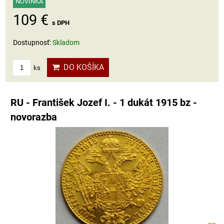
NOVINKA
109 €
s DPH
Dostupnosť:
Skladom
DO KOŠÍKA
ks
RU - František Jozef I. - 1 dukát 1915 bz -
novorazba