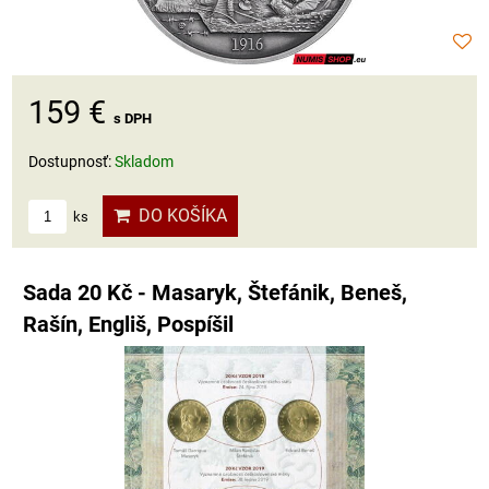
159 €
s DPH
Dostupnosť:
Skladom
DO KOŠÍKA
ks
Sada 20 Kč - Masaryk, Štefánik, Beneš,
Rašín, Engliš, Pospíšil