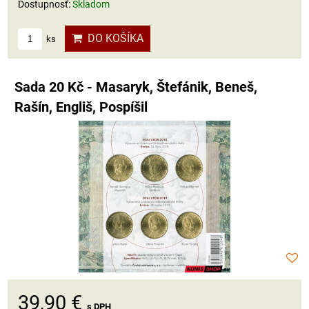
Dostupnosť:
Skladom
DO KOŠÍKA
ks
Sada 20 Kč - Masaryk, Štefánik, Beneš,
Rašín, Engliš, Pospíšil
39,90 €
s DPH