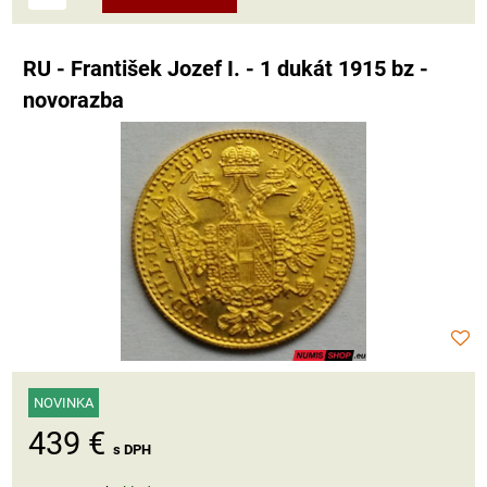
RU - František Jozef I. - 1 dukát 1915 bz -
novorazba
NOVINKA
439 €
s DPH