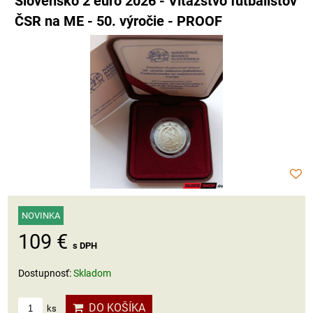
Slovensko 2 euro 2026 - Víťazstvo futbalistov
ČSR na ME - 50. výročie - PROOF
NOVINKA
109 €
s DPH
Dostupnosť:
Skladom
DO KOŠÍKA
ks