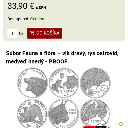
33,90 €
s DPH
Dostupnosť:
Skladom
DO KOŠÍKA
ks
Súbor Fauna a flóra – vlk dravý, rys ostrovid,
medveď hnedý - PROOF