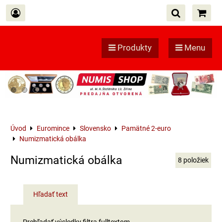
Produkty
Menu
Úvod
Euromince
Slovensko
Pamätné 2-euro
Numizmatická obálka
Numizmatická obálka
8
položiek
Hľadať text
Prehľadať výsledky filtra fulltextom