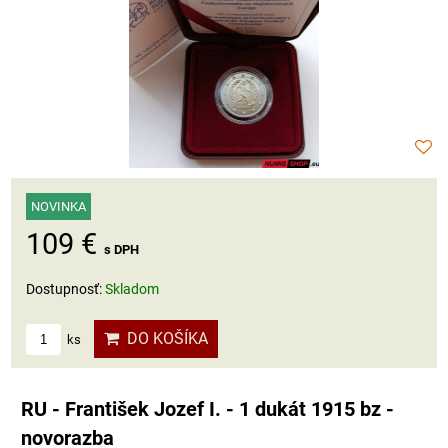
NOVINKA
109 €
s DPH
Dostupnosť:
Skladom
DO KOŠÍKA
ks
RU - František Jozef I. - 1 dukát 1915 bz -
novorazba