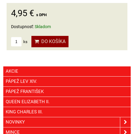
4,95 €
s DPH
Dostupnosť:
Skladom
DO KOŠÍKA
ks
AKCIE
PÁPEŽ LEV XIV.
PÁPEŽ FRANTIŠEK
QUEEN ELIZABETH II.
KING CHARLES III.
NOVINKY
MINCE