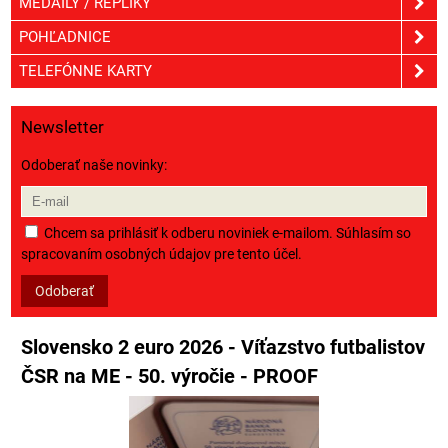
MEDAILY / REPLIKY
POHĽADNICE
TELEFÓNNE KARTY
Newsletter
Odoberať naše novinky:
Chcem sa prihlásiť k odberu noviniek e-mailom. Súhlasím so
spracovaním osobných údajov pre tento účel.
Odoberať
Slovensko 2 euro 2026 - Víťazstvo futbalistov
ČSR na ME - 50. výročie - PROOF