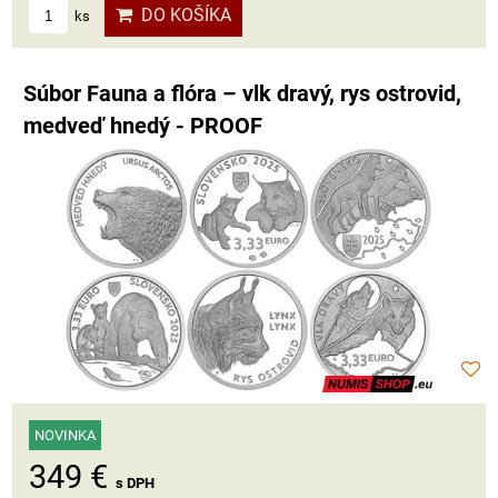
DO KOŠÍKA
ks
Súbor Fauna a flóra – vlk dravý, rys ostrovid,
medveď hnedý - PROOF
NOVINKA
349 €
s DPH