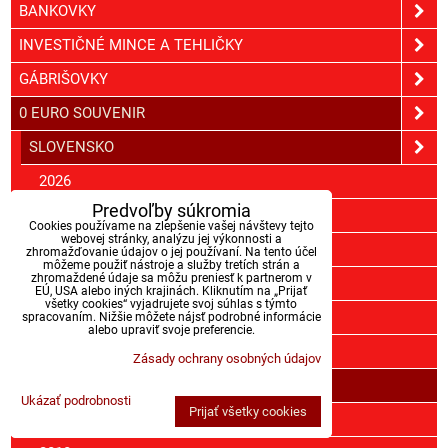
BANKOVKY
INVESTIČNÉ MINCE A TEHLIČKY
GÁBRIŠOVKY
0 EURO SOUVENIR
SLOVENSKO
2026
Predvoľby súkromia
2025
Cookies používame na zlepšenie vašej návštevy tejto
webovej stránky, analýzu jej výkonnosti a
2024
zhromažďovanie údajov o jej používaní. Na tento účel
môžeme použiť nástroje a služby tretích strán a
zhromaždené údaje sa môžu preniesť k partnerom v
2023
EÚ, USA alebo iných krajinách. Kliknutím na „Prijať
všetky cookies“ vyjadrujete svoj súhlas s týmto
2022
spracovaním. Nižšie môžete nájsť podrobné informácie
alebo upraviť svoje preferencie.
2021
Zásady ochrany osobných údajov
2020
Ukázať podrobnosti
Prijať všetky cookies
2019