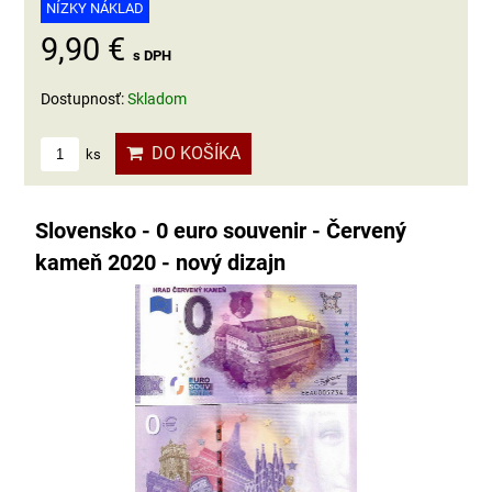
NÍZKY NÁKLAD
9,90 €
s DPH
Dostupnosť:
Skladom
DO KOŠÍKA
ks
Slovensko - 0 euro souvenir - Červený
kameň 2020 - nový dizajn