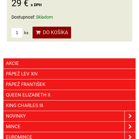
29 €
s DPH
Dostupnosť:
Skladom
DO KOŠÍKA
ks
AKCIE
PÁPEŽ LEV XIV.
PÁPEŽ FRANTIŠEK
QUEEN ELIZABETH II.
KING CHARLES III.
NOVINKY
MINCE
EUROMINCE