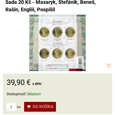
Sada 20 Kč - Masaryk, Štefánik, Beneš,
Rašín, Engliš, Pospíšil
39,90 €
s DPH
Dostupnosť:
Skladom
DO KOŠÍKA
ks