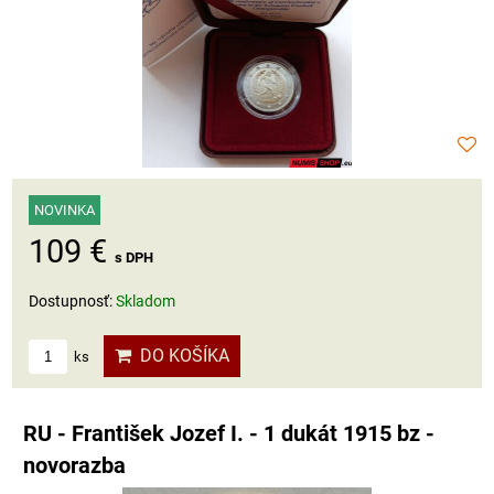
NOVINKA
109 €
s DPH
Dostupnosť:
Skladom
DO KOŠÍKA
ks
RU - František Jozef I. - 1 dukát 1915 bz -
novorazba