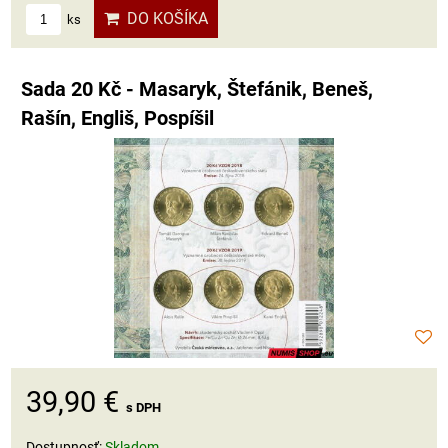
DO KOŠÍKA
ks
Sada 20 Kč - Masaryk, Štefánik, Beneš,
Rašín, Engliš, Pospíšil
39,90 €
s DPH
Dostupnosť:
Skladom