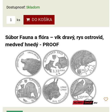
Dostupnosť:
Skladom
DO KOŠÍKA
ks
Súbor Fauna a flóra – vlk dravý, rys ostrovid,
medveď hnedý - PROOF