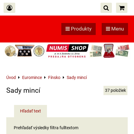
Produkty
Menu
Úvod
Euromince
Fínsko
Sady mincí
Sady mincí
37
položiek
Hľadať text
Prehľadať výsledky filtra fulltextom