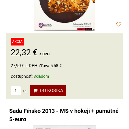
AKCIA
22,32 €
s DPH
27,90 €
s DPH
Zľava 5,58 €
Dostupnosť:
Skladom
DO KOŠÍKA
ks
Sada Fínsko 2013 - MS v hokeji + pamätné
5-euro