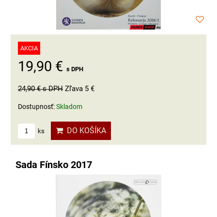
AKCIA
19,90 €
s DPH
24,90 €
s DPH
Zľava 5 €
Dostupnosť:
Skladom
DO KOŠÍKA
ks
Sada Fínsko 2017