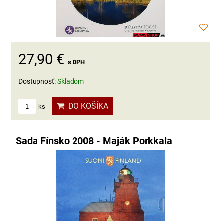
27,90 €
s DPH
Dostupnosť:
Skladom
DO KOŠÍKA
ks
Sada Fínsko 2008 - Maják Porkkala