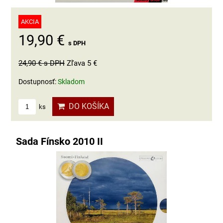
AKCIA
19,90 €
s DPH
24,90 €
s DPH
Zľava 5 €
Dostupnosť:
Skladom
DO KOŠÍKA
ks
Sada Fínsko 2010 II