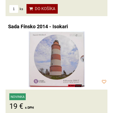
DO KOŠÍKA
ks
Sada Fínsko 2014 - Isokari
NOVINKA
19 €
s DPH