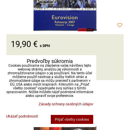
19,90 €
s DPH
Dostupnosť:
Skladom
Predvoľby súkromia
Cookies používame na zlepšenie vašej návštevy tejto
webovej stránky, analýzu jej výkonnosti a
DO KOŠÍKA
ks
zhromažďovanie údajov o jej používaní. Na tento účel
môžeme použiť nástroje a služby tretích strán a
zhromaždené údaje sa môžu preniesť k partnerom v
EÚ, USA alebo iných krajinách. Kliknutím na „Prijať
všetky cookies“ vyjadrujete svoj súhlas s týmto
Sada Fínsko 2007 - Maják Uto
spracovaním. Nižšie môžete nájsť podrobné informácie
alebo upraviť svoje preferencie.
Zásady ochrany osobných údajov
Ukázať podrobnosti
Prijať všetky cookies