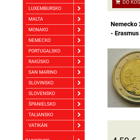
DO KOŠ
LUXEMBURSKO
MALTA
Nemecko 2
MONAKO
- Erasmus
NEMECKO
PORTUGALSKO
RAKÚSKO
SAN MARINO
SLOVINSKO
SLOVENSKO
ŠPANIELSKO
TALIANSKO
VATIKÁN