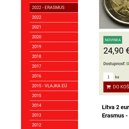
2022 - ERASMUS
2022
2021
2020
NOVINKA
2019
24,90 
2018
Dostupnosť:
S
2017
2016
ks
2015 - VLAJKA EÚ
DO KOŠ
2015
2014
Litva 2 eu
Erasmus -
2013
2012