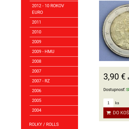
2012 - 10 ROKOV
EURO
2011
2010
2009
2009 - HMU
2008
2007
3,90 €
2007 - RZ
Dostupnosť:
S
2006
2005
ks
2004
DO KOŠ
ROLKY / ROLLS