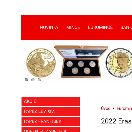
NOVINKY
MINCE
EUROMINCE
BANK
AKCIE
Úvod
Euromin
PÁPEŽ LEV XIV.
2022 Era
PÁPEŽ FRANTIŠEK
QUEEN ELIZABETH II.