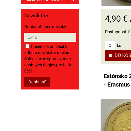
Newsletter
4,90 €
Odoberať naše novinky:
Dostupnosť:
S
ks
Chcem sa prihlásiť k
odberu noviniek e-mailom.
DO KOŠ
Súhlasím so spracovaním
osobných údajov pre tento
účel.
Estónsko 
Odoberať
- Erasmus