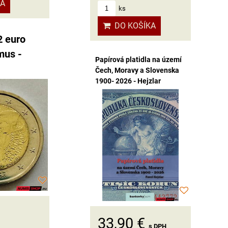
KA
ks
DO KOŠÍKA
2 euro
mus -
Papírová platidla na území
Čech, Moravy a Slovenska
1900- 2026 - Hejzlar
33,90 €
s DPH