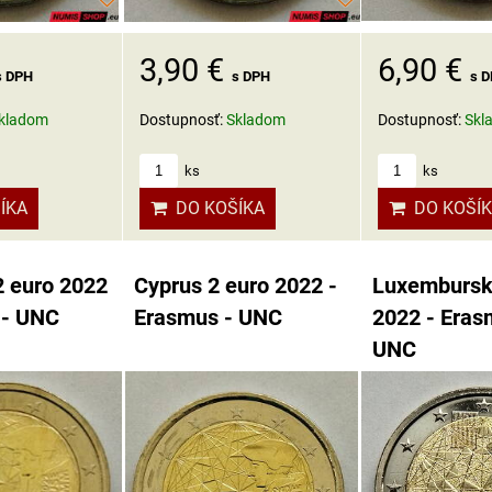
6,90 €
3,90 €
s 
s DPH
s DPH
Dostupnosť:
Skl
kladom
Dostupnosť:
Skladom
ks
ks
DO KOŠÍ
ÍKA
DO KOŠÍKA
2 euro 2022
Cyprus 2 euro 2022 -
Luxembursk
 - UNC
Erasmus - UNC
2022 - Eras
UNC