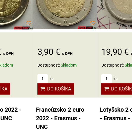
€
3,90 €
19,90 €
s DPH
s DPH
kladom
Dostupnosť:
Skladom
Dostupnosť:
Skl
ks
ks
ÍKA
DO KOŠÍKA
DO KOŠÍ
ro 2022 -
Francúzsko 2 euro
Lotyšsko 2 
 UNC
2022 - Erasmus -
- Erasmus -
UNC