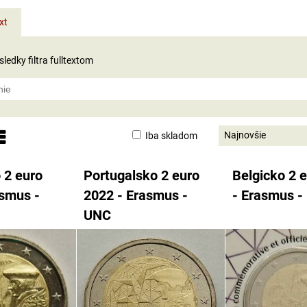
xt
ledky filtra fulltextom
Najnovšie
Iba skladom
nam
abuľka
 2 euro
Portugalsko 2 euro
Belgicko 2 
asmus -
2022 - Erasmus -
- Erasmus -
UNC