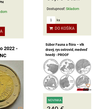
DPH
Dostupnosť:
Skladom
adom
ks
DO KOŠÍKA
KA
Súbor Fauna a flóra – vlk
ro 2022 -
dravý, rys ostrovid, medveď
hnedý - PROOF
UNC
NOVINKA