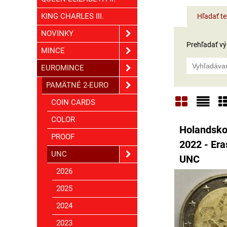
KING CHARLES III.
Hľadať te
NOVINKY
Prehľadať výs
MINCE
EUROMINCE
PAMÄTNÉ 2-EURO
COIN CARDS
Mriežka
Zoz
T
COLOR
Holandsko
PROOF
2022 - Er
UNC
UNC
2026
2025
2024
2023