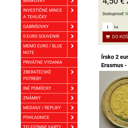
4,50 €
BANKOVKY
INVESTIČNÉ MINCE
Dostupnosť:
S
A TEHLIČKY
GÁBRIŠOVKY
ks
0 EURO SOUVENIR
DO KOŠ
MEMO EURO / BLUE
NOTE
Írsko 2 eu
PRIVÁTNE VYDANIA
Erasmus -
ZBERATEĽSKÉ
POTREBY
INÉ POMÔCKY
ZNÁMKY
MEDAILY / REPLIKY
POHĽADNICE
TELEFÓNNE KARTY