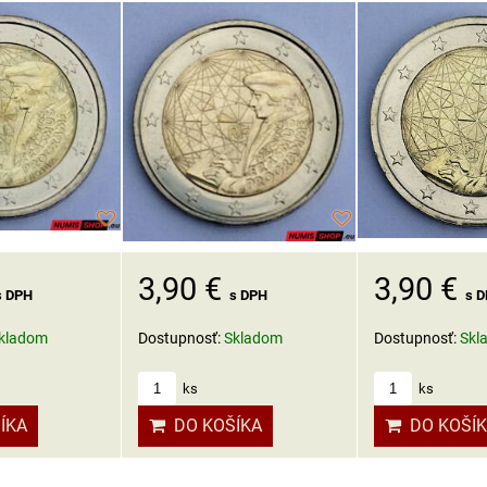
3,90 €
3,90 €
s DPH
s 
s DPH
kladom
Dostupnosť:
Skl
Dostupnosť:
Skladom
ks
ks
ÍKA
DO KOŠÍ
DO KOŠÍKA