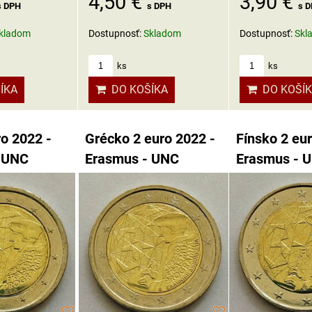
4,50 €
3,90 €
s DPH
s DPH
s 
kladom
Dostupnosť:
Skladom
Dostupnosť:
Skl
ks
ks
ÍKA
DO KOŠÍKA
DO KOŠÍ
ro 2022 -
Grécko 2 euro 2022 -
Fínsko 2 eu
 UNC
Erasmus - UNC
Erasmus - 