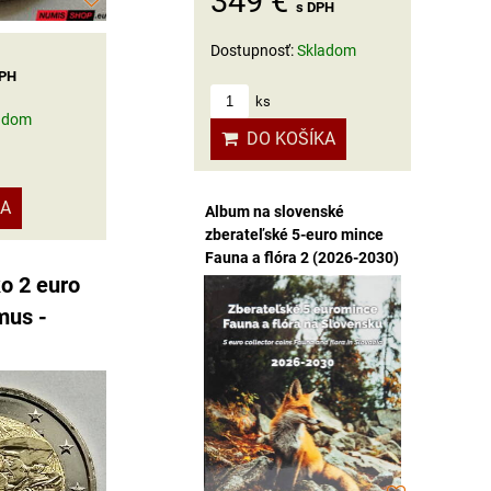
349 €
s DPH
Dostupnosť:
Skladom
DPH
ks
adom
DO KOŠÍKA
KA
Album na slovenské
zberateľské 5-euro mince
Fauna a flóra 2 (2026-2030)
o 2 euro
mus -