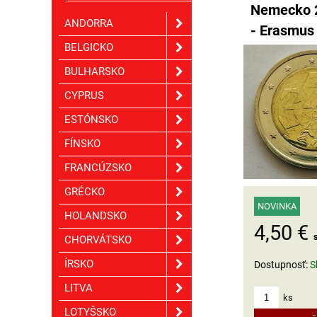
Nemecko 2
ANDORRA
- Erasmus
BELGICKO
BULHARSKO
CYPRUS
ESTÓNSKO
FÍNSKO
FRANCÚZSKO
GRÉCKO
NOVINKA
HOLANDSKO
4,50 €
CHORVÁTSKO
ÍRSKO
Dostupnosť:
S
LITVA
ks
LOTYŠSKO