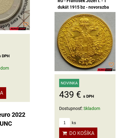
RU - František Jozef I. - 1
dukát 1915 bz - novorazba
s DPH
adom
NOVINKA
439 €
KA
s DPH
Dostupnosť:
Skladom
euro 2022
 UNC
ks
DO KOŠÍKA