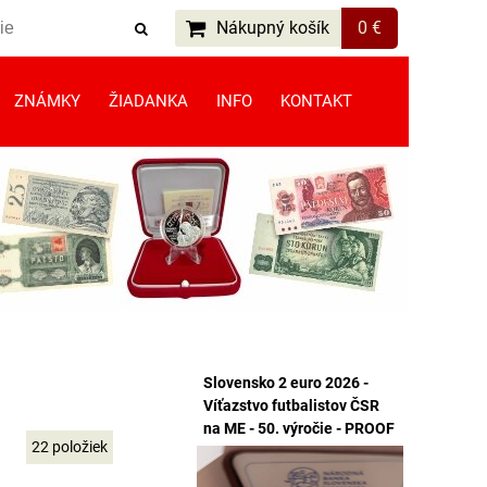
Nákupný košík
0 €
ZNÁMKY
ŽIADANKA
INFO
KONTAKT
Slovensko 2 euro 2026 -
Víťazstvo futbalistov ČSR
na ME - 50. výročie - PROOF
22
položiek