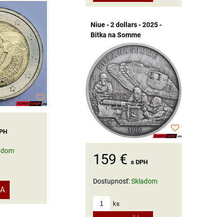
Niue - 2 dollars - 2025 -
Bitka na Somme
DPH
adom
159 €
s DPH
Dostupnosť:
Skladom
KA
ks