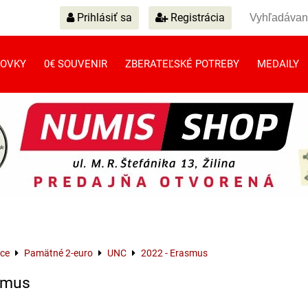
Prihlásiť sa
Registrácia
OVKY
0€ SOUVENIR
ZBERATEĽSKÉ POTREBY
MEDAILY
ce
Pamätné 2-euro
UNC
2022 - Erasmus
smus