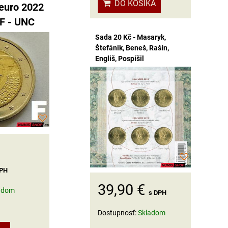
DO KOŠÍKA
euro 2022
 F - UNC
Sada 20 Kč - Masaryk,
Štefánik, Beneš, Rašín,
Engliš, Pospíšil
DPH
39,90 €
adom
s DPH
Dostupnosť:
Skladom