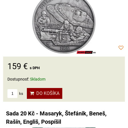
159 €
s DPH
Dostupnosť:
Skladom
DO KOŠÍKA
ks
Sada 20 Kč - Masaryk, Štefánik, Beneš,
Rašín, Engliš, Pospíšil