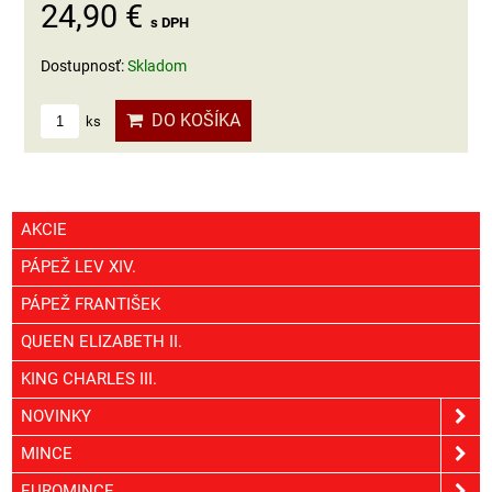
24,90 €
s DPH
Dostupnosť:
Skladom
DO KOŠÍKA
ks
AKCIE
PÁPEŽ LEV XIV.
PÁPEŽ FRANTIŠEK
QUEEN ELIZABETH II.
KING CHARLES III.
NOVINKY
MINCE
EUROMINCE