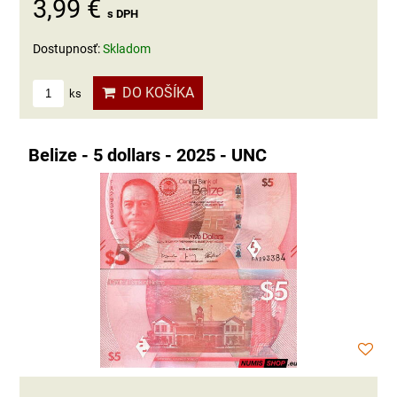
3,99 €
s DPH
Dostupnosť:
Skladom
DO KOŠÍKA
ks
Belize - 5 dollars - 2025 - UNC