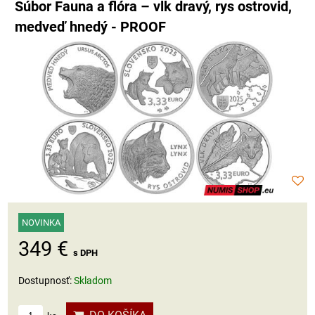
Súbor Fauna a flóra – vlk dravý, rys ostrovid,
medveď hnedý - PROOF
NOVINKA
349 €
s DPH
Dostupnosť:
Skladom