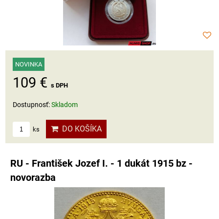
NOVINKA
109 €
s DPH
Dostupnosť:
Skladom
DO KOŠÍKA
ks
RU - František Jozef I. - 1 dukát 1915 bz -
novorazba