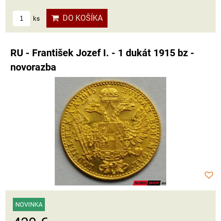
DO KOŠÍKA
ks
RU - František Jozef I. - 1 dukát 1915 bz -
novorazba
NOVINKA