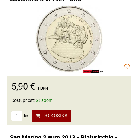
5,90 €
s DPH
Dostupnosť:
Skladom
DO KOŠÍKA
ks
San Maríno 2 euro 2013 - Pinturicchio -