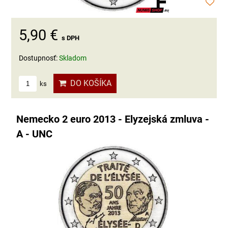
5,90 €
s DPH
Dostupnosť:
Skladom
DO KOŠÍKA
ks
Nemecko 2 euro 2013 - Elyzejská zmluva -
A - UNC