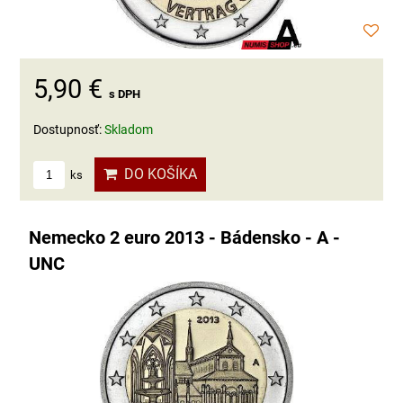
5,90 €
s DPH
Dostupnosť:
Skladom
DO KOŠÍKA
ks
Nemecko 2 euro 2013 - Bádensko - A -
UNC