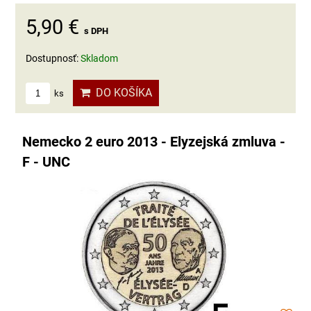
5,90 €
s DPH
Dostupnosť:
Skladom
DO KOŠÍKA
ks
Nemecko 2 euro 2013 - Elyzejská zmluva -
F - UNC