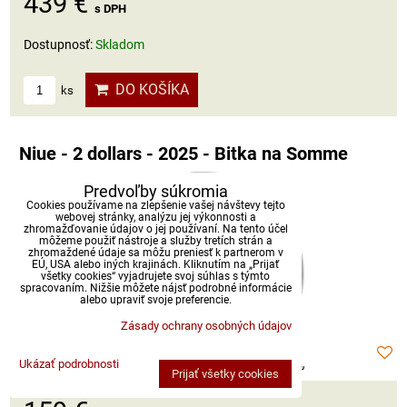
439 €
s DPH
Dostupnosť:
Skladom
DO KOŠÍKA
ks
Niue - 2 dollars - 2025 - Bitka na Somme
Predvoľby súkromia
Cookies používame na zlepšenie vašej návštevy tejto
webovej stránky, analýzu jej výkonnosti a
zhromažďovanie údajov o jej používaní. Na tento účel
môžeme použiť nástroje a služby tretích strán a
zhromaždené údaje sa môžu preniesť k partnerom v
EÚ, USA alebo iných krajinách. Kliknutím na „Prijať
všetky cookies“ vyjadrujete svoj súhlas s týmto
spracovaním. Nižšie môžete nájsť podrobné informácie
alebo upraviť svoje preferencie.
Zásady ochrany osobných údajov
Ukázať podrobnosti
Prijať všetky cookies