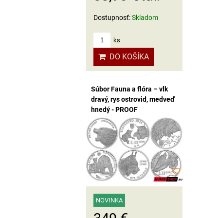
Dostupnosť:
Skladom
ks
DO KOŠÍKA
Súbor Fauna a flóra – vlk
dravý, rys ostrovid, medveď
hnedý - PROOF
NOVINKA