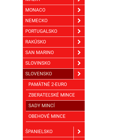
MONACO
NEMECKO
PORTUGALSKO
RAKÚSKO
SAN MARINO
SLOVINSKO
SLOVENSKO
PAMÄTNÉ 2-EURO
ZBERATEĽSKÉ MINCE
SADY MINCÍ
OBEHOVÉ MINCE
ŠPANIELSKO