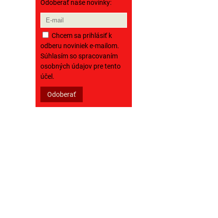
Odoberať naše novinky:
Chcem sa prihlásiť k
odberu noviniek e-mailom.
Súhlasím so spracovaním
osobných údajov pre tento
účel.
Odoberať