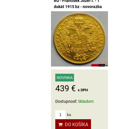
RU - František Jozef I. - 1
dukát 1915 bz - novorazba
NOVINKA
439 €
s DPH
Dostupnosť:
Skladom
ks
DO KOŠÍKA