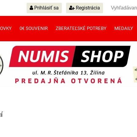
Prihlásiť sa
Registrácia
OVKY
0€ SOUVENIR
ZBERATEĽSKÉ POTREBY
MEDAILY
í