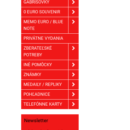
GÁBRIŠOVKY
0 EURO SOUVENIR
MEMO EURO / BLUE
NOTE
PRIVÁTNE VYDANIA
ZBERATEĽSKÉ
POTREBY
INÉ POMÔCKY
ZNÁMKY
MEDAILY / REPLIKY
POHĽADNICE
TELEFÓNNE KARTY
Newsletter