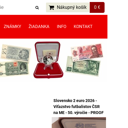
Nákupný košík
0 €
ZNÁMKY
ŽIADANKA
INFO
KONTAKT
Slovensko 2 euro 2026 -
Víťazstvo futbalistov ČSR
na ME - 50. výročie - PROOF