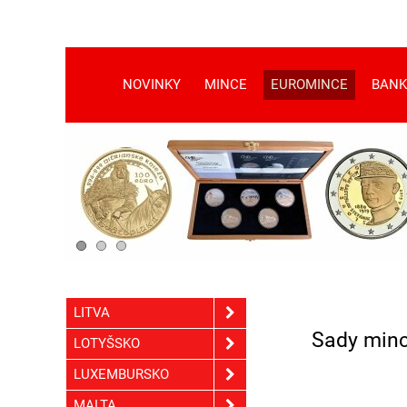
NOVINKY
MINCE
EUROMINCE
BANK
LITVA
Sady minc
LOTYŠSKO
LUXEMBURSKO
MALTA