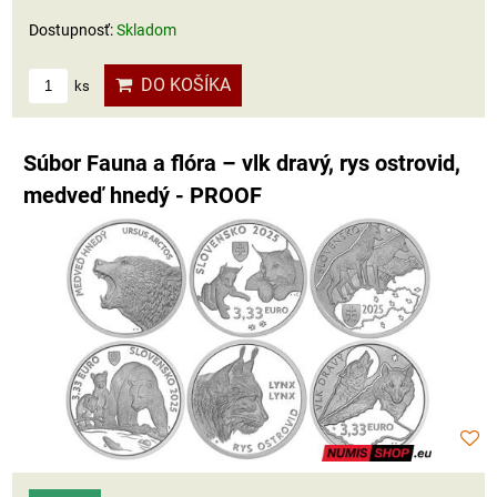
Dostupnosť:
Skladom
DO KOŠÍKA
ks
Súbor Fauna a flóra – vlk dravý, rys ostrovid,
medveď hnedý - PROOF