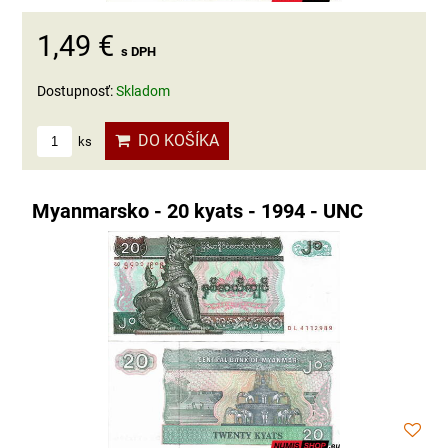
1,49 €
s DPH
Dostupnosť:
Skladom
DO KOŠÍKA
ks
Myanmarsko - 20 kyats - 1994 - UNC