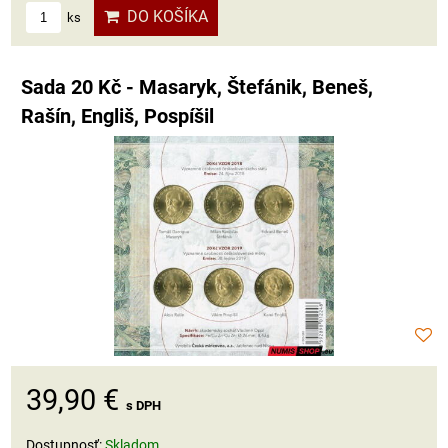
DO KOŠÍKA
ks
Sada 20 Kč - Masaryk, Štefánik, Beneš,
Rašín, Engliš, Pospíšil
39,90 €
s DPH
Dostupnosť:
Skladom