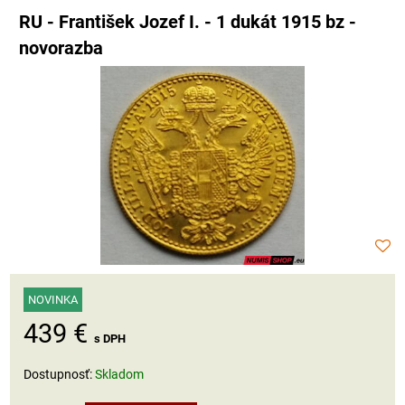
RU - František Jozef I. - 1 dukát 1915 bz -
novorazba
NOVINKA
439 €
s DPH
Dostupnosť:
Skladom