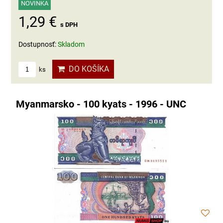
NOVINKA
1,29 €
s DPH
Dostupnosť:
Skladom
DO KOŠÍKA
ks
Myanmarsko - 100 kyats - 1996 - UNC