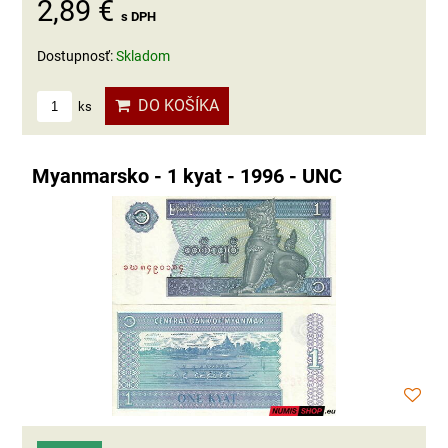
2,89 €
s DPH
Dostupnosť:
Skladom
DO KOŠÍKA
ks
Myanmarsko - 1 kyat - 1996 - UNC