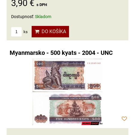
3,90 €
s DPH
Dostupnosť:
Skladom
DO KOŠÍKA
ks
Myanmarsko - 500 kyats - 2004 - UNC