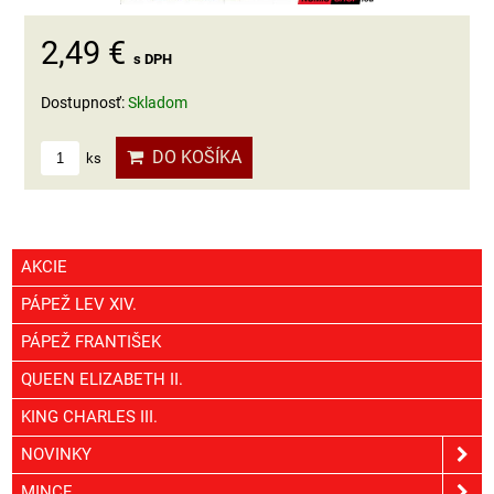
2,49 €
s DPH
Dostupnosť:
Skladom
DO KOŠÍKA
ks
AKCIE
PÁPEŽ LEV XIV.
PÁPEŽ FRANTIŠEK
QUEEN ELIZABETH II.
KING CHARLES III.
NOVINKY
MINCE