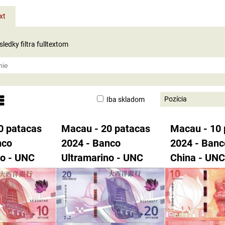
xt
ledky filtra fulltextom
Pozícia
Iba skladom
nam
abuľka
0 patacas
Macau - 20 patacas
Macau - 10 
nco
2024 - Banco
2024 - Banc
no - UNC
Ultramarino - UNC
China - UN