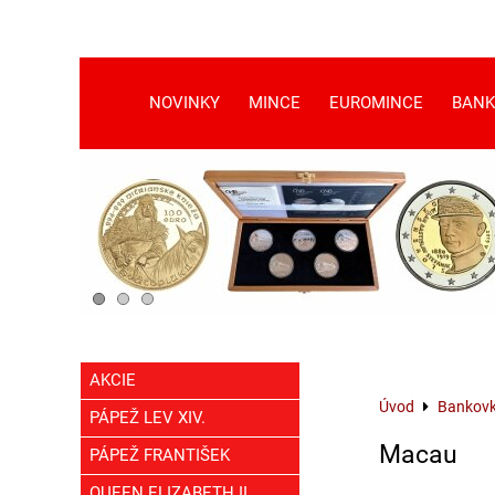
NOVINKY
MINCE
EUROMINCE
BANK
AKCIE
Úvod
Bankov
PÁPEŽ LEV XIV.
Macau
PÁPEŽ FRANTIŠEK
QUEEN ELIZABETH II.