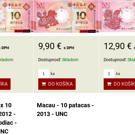
12,90 €
9,90 €
s DPH
s DPH
kladom
Dostupnosť:
Skl
Dostupnosť:
Skladom
ks
ks
ÍKA
DO KOŠÍ
DO KOŠÍKA
 x 10
Macau - 10 patacas -
2012 -
2013 - UNC
diac -
UNC