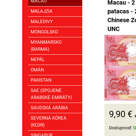
MACAU
Macau - 2
patacas - 
MALAJZIA
Chinese Zo
MALEDIVY
UNC
MONGOLSKO
MYANMARSKO
(BARMA)
NEPÁL
OMÁN
PAKISTAN
SAE (SPOJENÉ
ARABSKÉ EMIRÁTY)
SAUDSKÁ ARÁBIA
9,90 €
SEVERNÁ KÓREA
(KĽDR)
Dostupnosť:
S
SINGAPUR