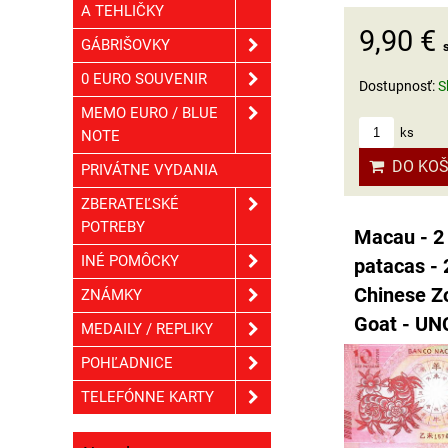
A TEHLIČKY
9,90 €
GÁBRIŠOVKY
0 EURO SOUVENIR
Dostupnosť:
S
MEMO EURO / BLUE
ks
NOTE
DO KOŠ
PRIVÁTNE VYDANIA
ZBERATEĽSKÉ
POTREBY
Macau - 2
INÉ POMÔCKY
patacas - 
Chinese Zo
ZNÁMKY
Goat - UN
MEDAILY / REPLIKY
POHĽADNICE
TELEFÓNNE KARTY