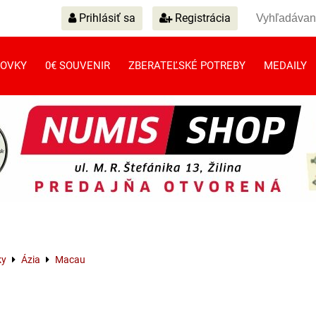
Prihlásiť sa
Registrácia
OVKY
0€ SOUVENIR
ZBERATEĽSKÉ POTREBY
MEDAILY
ky
Ázia
Macau