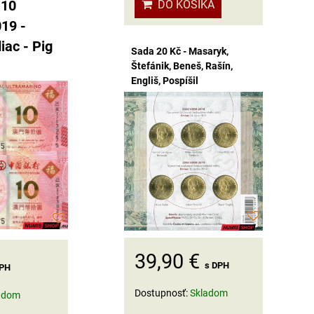
DO KOŠÍKA
 10
019 -
iac - Pig
Sada 20 Kč - Masaryk,
Štefánik, Beneš, Rašín,
Engliš, Pospíšil
39,90 €
s DPH
DPH
Dostupnosť:
Skladom
adom