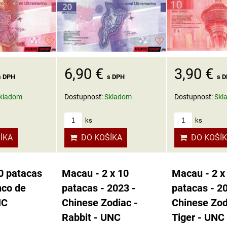
3,90 €
6,90 €
s 
s DPH
s DPH
Dostupnosť:
Skl
kladom
Dostupnosť:
Skladom
ks
ks
DO KOŠÍ
ÍKA
DO KOŠÍKA
0 patacas
Macau - 2 x 10
Macau - 2 x
nco de
patacas - 2023 -
patacas - 2
NC
Chinese Zodiac -
Chinese Zod
Rabbit - UNC
Tiger - UNC