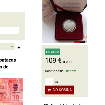
NOVINKA
109 €
patacas
s DPH
o de
Dostupnosť:
Skladom
C
ks
DO KOŠÍKA