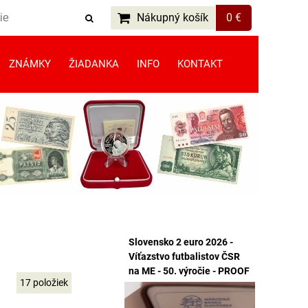
Nákupný košík
0 €
ZNÁMKY
ŽIADANKA
INFO
KONTAKT
Slovensko 2 euro 2026 -
Víťazstvo futbalistov ČSR
na ME - 50. výročie - PROOF
17
položiek