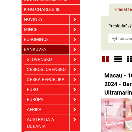
KING CHARLES III.
Hľadať te
NOVINKY
Prehľadať výs
MINCE
EUROMINCE
BANKOVKY
SLOVENSKO
Mriežka
Zoz
T
ČESKOSLOVENSKO
Macau - 1
ČESKÁ REPUBLIKA
2024 - Ba
EURO
Ultramari
EURÓPA
AFRIKA
AUSTRÁLIA A
OCEÁNIA