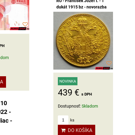
RU - František Jozef I. - 1
dukát 1915 bz - novorazba
DPH
adom
KA
NOVINKA
439 €
s DPH
 10
Dostupnosť:
Skladom
022 -
iac -
ks
DO KOŠÍKA