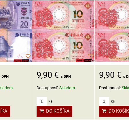
9,90 €
9,90 €
s DPH
s DPH
s 
kladom
Dostupnosť:
Skladom
Dostupnosť:
Skl
ks
ks
ÍKA
DO KOŠÍKA
DO KOŠÍ