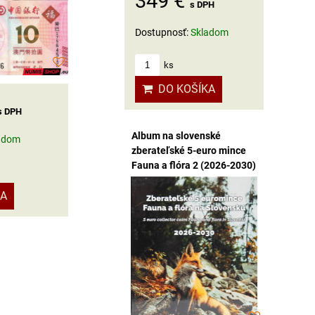
349 €
s DPH
Dostupnosť:
Skladom
ks
DO KOŠÍKA
s DPH
Album na slovenské
adom
zberateľské 5-euro mince
Fauna a flóra 2 (2026-2030)
KA