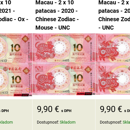
 x 10
Macau - 2 x 10
Macau - 2 x
2021 -
patacas - 2020 -
patacas - 2
diac - Ox -
Chinese Zodiac -
Chinese Zod
Mouse - UNC
- UNC
9,90 €
9,90 €
s DPH
s DPH
s 
kladom
Dostupnosť:
Skladom
Dostupnosť:
Skl