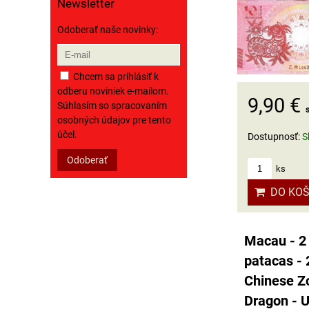
Newsletter
Odoberať naše novinky:
Chcem sa prihlásiť k
odberu noviniek e-mailom.
9,90 €
Súhlasím so spracovaním
osobných údajov pre tento
účel.
Dostupnosť:
S
Odoberať
ks
DO KOŠ
Macau - 2
patacas - 
Chinese Zo
Dragon - 