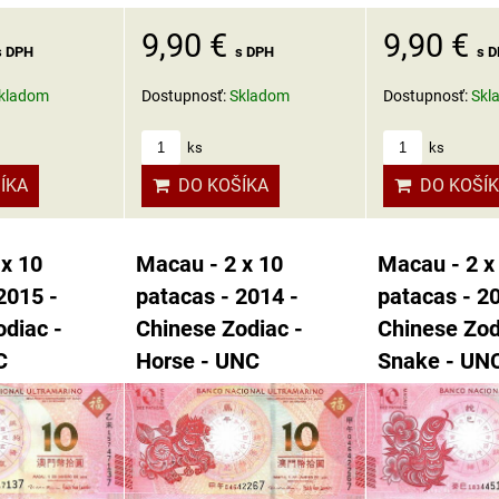
9,90 €
9,90 €
s DPH
s DPH
s 
kladom
Dostupnosť:
Skladom
Dostupnosť:
Skl
ks
ks
ÍKA
DO KOŠÍKA
DO KOŠÍ
 x 10
Macau - 2 x 10
Macau - 2 x
2015 -
patacas - 2014 -
patacas - 2
diac -
Chinese Zodiac -
Chinese Zod
C
Horse - UNC
Snake - UN