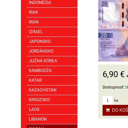
INDONÉZIA
IRAK
IRÁN
IZRAEL
JAPONSKO
JORDÁNSKO
JUŽNÁ KÓREA
KAMBODŽA
6,90 €
KATAR
Dostupnosť:
S
KAZACHSTAN
KIRGIZSKO
ks
LAOS
DO KOŠ
LIBANON