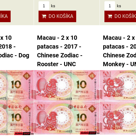
ks
ks
ÍKA
DO KOŠÍKA
DO KOŠÍ
 x 10
Macau - 2 x 10
Macau - 2 x
2018 -
patacas - 2017 -
patacas - 2
odiac - Dog
Chinese Zodiac -
Chinese Zod
Rooster - UNC
Monkey - U