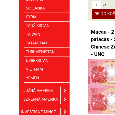
ks
SRÍ LANKA
DO KOŠ
SÝRIA
TADŽIKISTAN
Macau - 2
TAIWAN
patacas - 
TATARSTAN
Chinese Z
TURKMENISTAN
- UNC
UZBEKISTAN
VIETNAM
YEMEN
JUŽNÁ AMERIKA
SEVERNÁ AMERIKA
INVESTIČNÉ MINCE