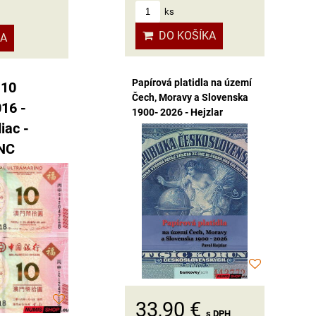
ks
DO KOŠÍKA
KA
Papírová platidla na území
 10
Čech, Moravy a Slovenska
016 -
1900- 2026 - Hejzlar
iac -
NC
33,90 €
s DPH