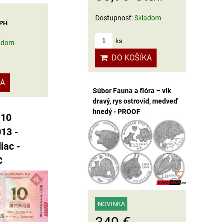
Dostupnosť:
Skladom
DPH
ks
adom
DO KOŠÍKA
KA
Súbor Fauna a flóra – vlk
dravý, rys ostrovid, medveď
hnedý - PROOF
 10
013 -
iac -
C
NOVINKA