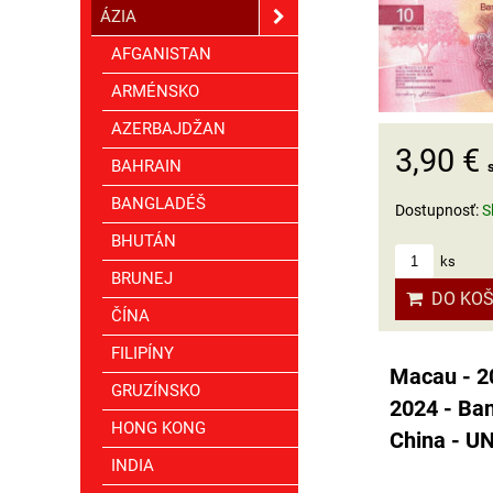
ÁZIA
AFGANISTAN
ARMÉNSKO
AZERBAJDŽAN
3,90 €
BAHRAIN
BANGLADÉŠ
Dostupnosť:
S
BHUTÁN
ks
BRUNEJ
DO KOŠ
ČÍNA
FILIPÍNY
Macau - 2
GRUZÍNSKO
2024 - Ba
HONG KONG
China - U
INDIA