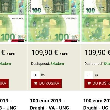
 €
109,90 €
109,90 
s DPH
s DPH
kladom
Dostupnosť:
Skladom
Dostupnosť:
Skl
ks
ks
ÍKA
DO KOŠÍKA
DO KOŠÍ
019 -
100 euro 2019 -
100 euro 20
UB - UNC
Draghi - VA - UNC
Draghi - UC