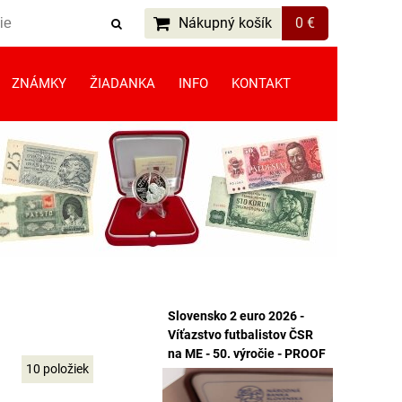
Nákupný košík
0 €
ZNÁMKY
ŽIADANKA
INFO
KONTAKT
Slovensko 2 euro 2026 -
Víťazstvo futbalistov ČSR
na ME - 50. výročie - PROOF
10
položiek