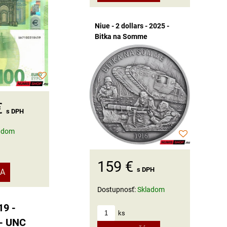
Niue - 2 dollars - 2025 -
Bitka na Somme
€
s DPH
adom
159 €
s DPH
KA
Dostupnosť:
Skladom
19 -
ks
 - UNC