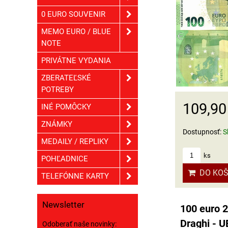
0 EURO SOUVENIR
MEMO EURO / BLUE
NOTE
PRIVÁTNE VYDANIA
ZBERATEĽSKÉ
POTREBY
109,90
INÉ POMÔCKY
ZNÁMKY
Dostupnosť:
S
MEDAILY / REPLIKY
ks
POHĽADNICE
DO KOŠ
TELEFÓNNE KARTY
Newsletter
100 euro 2
Draghi - 
Odoberať naše novinky: