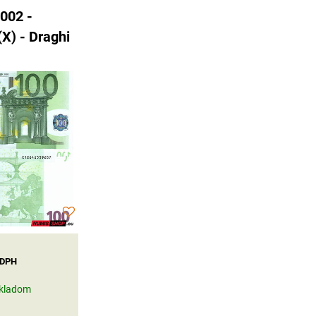
002 -
X) - Draghi
 DPH
kladom