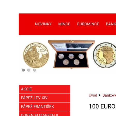
NOVINKY
MINCE
EUROMINCE
BANK
AKCIE
Úvod
Bankov
PÁPEŽ LEV XIV.
100 EURO
PÁPEŽ FRANTIŠEK
QUEEN ELIZABETH II.