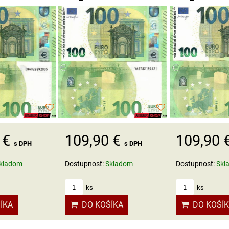
 €
109,90 €
109,90 
s DPH
s DPH
kladom
Dostupnosť:
Skladom
Dostupnosť:
Skl
ks
ks
ÍKA
DO KOŠÍKA
DO KOŠÍ