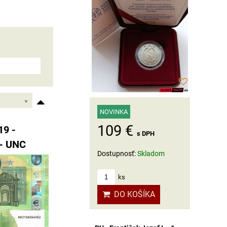
NOVINKA
109 €
19 -
s DPH
 - UNC
Dostupnosť:
Skladom
ks
DO KOŠÍKA