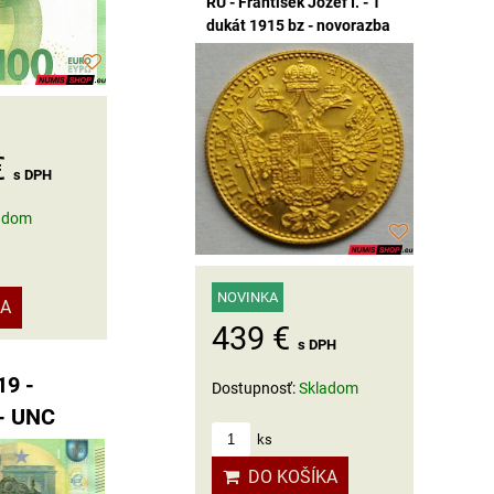
RU - František Jozef I. - 1
dukát 1915 bz - novorazba
€
s DPH
adom
NOVINKA
KA
439 €
s DPH
19 -
Dostupnosť:
Skladom
 - UNC
ks
DO KOŠÍKA