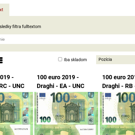
xt
ledky filtra fulltextom
Pozícia
Iba skladom
nam
abuľka
019 -
100 euro 2019 -
100 euro 20
 RC - UNC
Draghi - EA - UNC
Draghi - RB