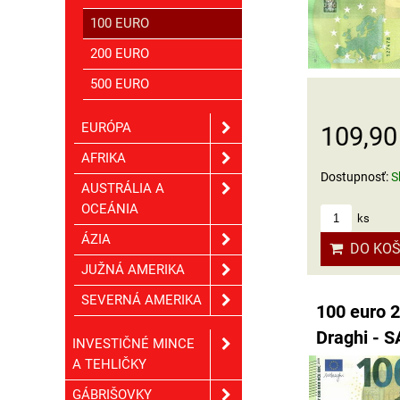
100 EURO
200 EURO
500 EURO
EURÓPA
109,90
AFRIKA
Dostupnosť:
S
AUSTRÁLIA A
OCEÁNIA
ks
ÁZIA
DO KOŠ
JUŽNÁ AMERIKA
SEVERNÁ AMERIKA
100 euro 2
Draghi - S
INVESTIČNÉ MINCE
A TEHLIČKY
GÁBRIŠOVKY