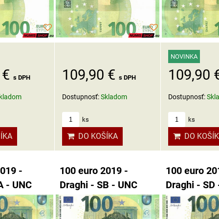
NOVINKA
109,90 
 €
109,90 €
s DPH
s DPH
Dostupnosť:
Skl
kladom
Dostupnosť:
Skladom
ks
ks
DO KOŠÍ
ÍKA
DO KOŠÍKA
019 -
100 euro 2019 -
100 euro 20
A - UNC
Draghi - SB - UNC
Draghi - SD