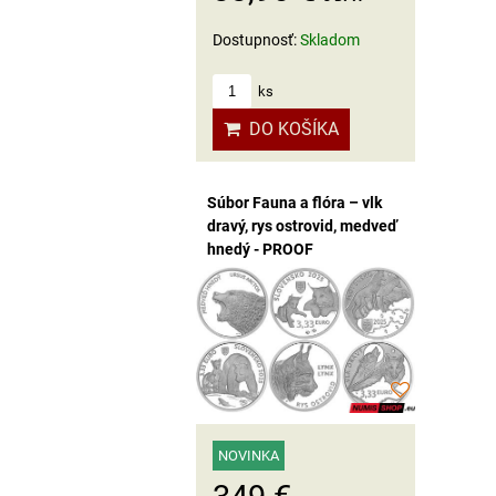
Dostupnosť:
Skladom
ks
DO KOŠÍKA
Súbor Fauna a flóra – vlk
dravý, rys ostrovid, medveď
hnedý - PROOF
NOVINKA