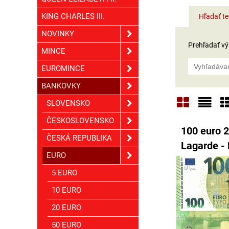
KING CHARLES III.
Hľadať te
NOVINKY
Prehľadať výs
MINCE
EUROMINCE
BANKOVKY
SLOVENSKO
Mriežka
Zoz
T
ČESKOSLOVENSKO
100 euro 2
ČESKÁ REPUBLIKA
Lagarde -
EURO
5 EURO
10 EURO
20 EURO
50 EURO