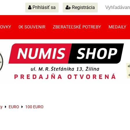
Prihlásiť sa
Registrácia
OVKY
0€ SOUVENIR
ZBERATEĽSKÉ POTREBY
MEDAILY
ky
EURO
100 EURO