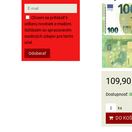
Chcem sa prihlásiť k
odberu noviniek e-mailom.
Súhlasím so spracovaním
osobných údajov pre tento
účel.
Odoberať
109,90
Dostupnosť:
S
ks
DO KOŠ