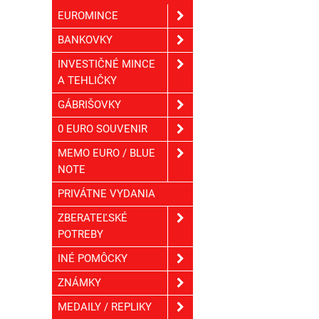
EUROMINCE
BANKOVKY
INVESTIČNÉ MINCE
A TEHLIČKY
GÁBRIŠOVKY
0 EURO SOUVENIR
MEMO EURO / BLUE
NOTE
PRIVÁTNE VYDANIA
ZBERATEĽSKÉ
POTREBY
INÉ POMÔCKY
ZNÁMKY
MEDAILY / REPLIKY