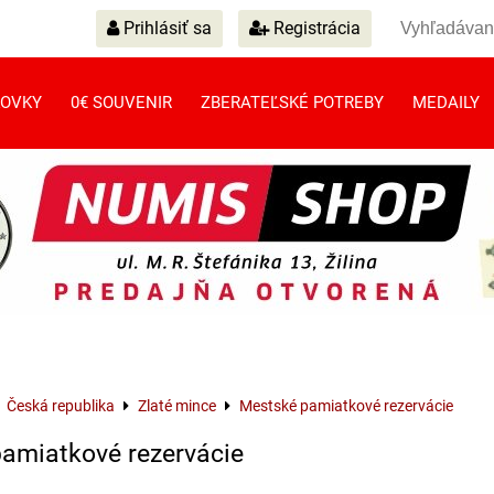
Prihlásiť sa
Registrácia
OVKY
0€ SOUVENIR
ZBERATEĽSKÉ POTREBY
MEDAILY
Česká republika
Zlaté mince
Mestské pamiatkové rezervácie
amiatkové rezervácie