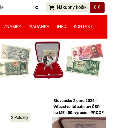
Nákupný košík
0 €
ZNÁMKY
ŽIADANKA
INFO
KONTAKT
Slovensko 2 euro 2026 -
Víťazstvo futbalistov ČSR
na ME - 50. výročie - PROOF
2
Položky