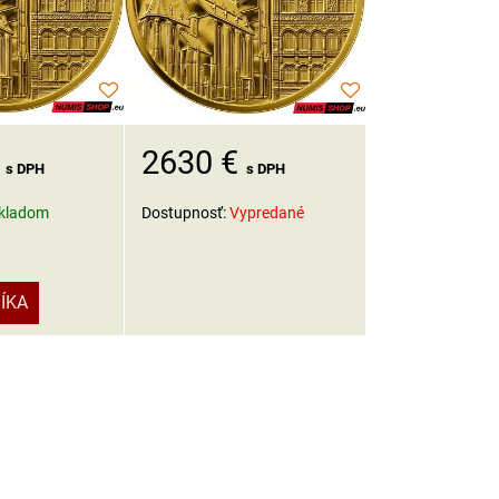
€
2630 €
s DPH
s DPH
kladom
Dostupnosť:
Vypredané
ÍKA