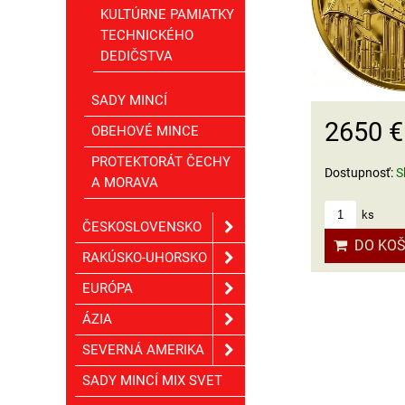
KULTÚRNE PAMIATKY
TECHNICKÉHO
DEDIČSTVA
SADY MINCÍ
2650 
OBEHOVÉ MINCE
PROTEKTORÁT ČECHY
Dostupnosť:
S
A MORAVA
ks
ČESKOSLOVENSKO
DO KOŠ
RAKÚSKO-UHORSKO
EURÓPA
ÁZIA
SEVERNÁ AMERIKA
SADY MINCÍ MIX SVET