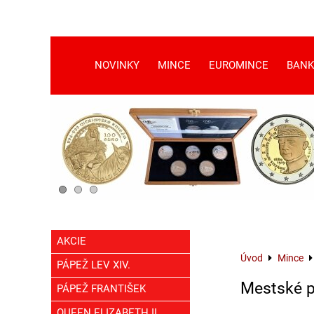
NOVINKY
MINCE
EUROMINCE
BANK
AKCIE
Úvod
Mince
PÁPEŽ LEV XIV.
Mestské p
PÁPEŽ FRANTIŠEK
QUEEN ELIZABETH II.