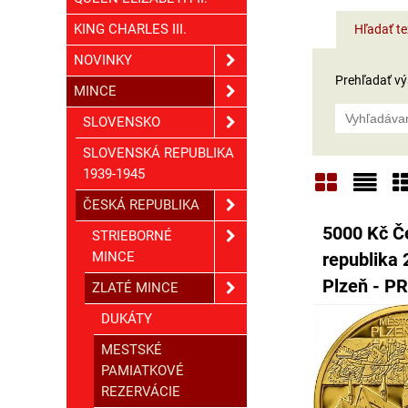
KING CHARLES III.
Hľadať te
NOVINKY
Prehľadať výs
MINCE
SLOVENSKO
SLOVENSKÁ REPUBLIKA
1939-1945
ČESKÁ REPUBLIKA
Mriežka
Zoz
T
5000 Kč Č
STRIEBORNÉ
MINCE
republika 
Plzeň - P
ZLATÉ MINCE
DUKÁTY
MESTSKÉ
PAMIATKOVÉ
REZERVÁCIE