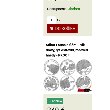
Dostupnosť:
Skladom
ks
DO KOŠÍKA
Súbor Fauna a flóra – vlk
dravý, rys ostrovid, medveď
hnedý - PROOF
NOVINKA