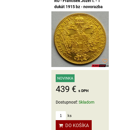
RU - František Jozef I. - 1
dukát 1915 bz - novorazba
NOVINKA
439 €
s DPH
Dostupnosť:
Skladom
ks
DO KOŠÍKA