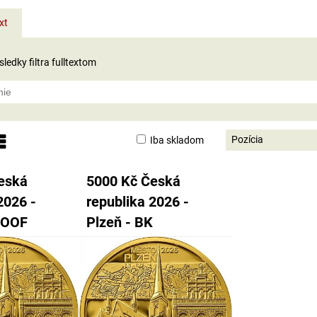
xt
ledky filtra fulltextom
Pozícia
Iba skladom
nam
abuľka
eská
5000 Kč Česká
2026 -
republika 2026 -
ROOF
Plzeň - BK