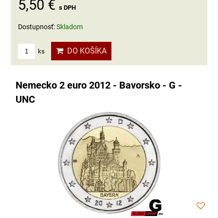
5,50 €
s DPH
Dostupnosť:
Skladom
DO KOŠÍKA
ks
Nemecko 2 euro 2012 - Bavorsko - G -
UNC