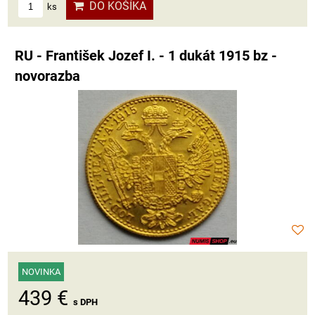
DO KOŠÍKA
ks
RU - František Jozef I. - 1 dukát 1915 bz -
novorazba
NOVINKA
439 €
s DPH