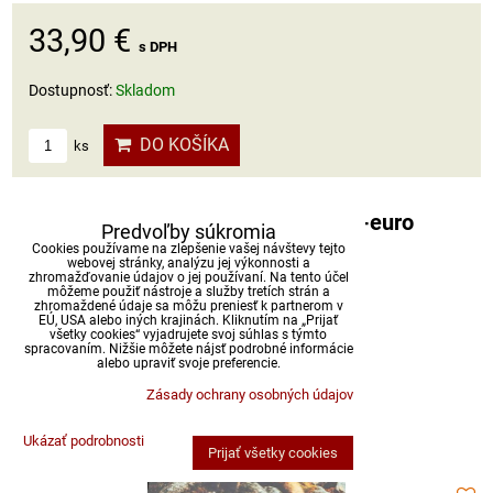
33,90 €
s DPH
Dostupnosť:
Skladom
DO KOŠÍKA
ks
Album na slovenské zberateľské 5-euro
Predvoľby súkromia
Cookies používame na zlepšenie vašej návštevy tejto
mince Fauna a flóra 2 (2026-2030)
webovej stránky, analýzu jej výkonnosti a
zhromažďovanie údajov o jej používaní. Na tento účel
môžeme použiť nástroje a služby tretích strán a
zhromaždené údaje sa môžu preniesť k partnerom v
EÚ, USA alebo iných krajinách. Kliknutím na „Prijať
všetky cookies“ vyjadrujete svoj súhlas s týmto
spracovaním. Nižšie môžete nájsť podrobné informácie
alebo upraviť svoje preferencie.
Zásady ochrany osobných údajov
Ukázať podrobnosti
Prijať všetky cookies