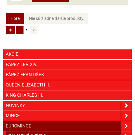
Hore
Nie sú žiadne ďalšie produkty.
1
2
AKCIE
PÁPEŽ LEV XIV.
PÁPEŽ FRANTIŠEK
QUEEN ELIZABETH II.
KING CHARLES III.
NOVINKY
MINCE
EUROMINCE