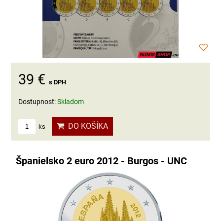
39 €
s DPH
Dostupnosť:
Skladom
DO KOŠÍKA
ks
Španielsko 2 euro 2012 - Burgos - UNC