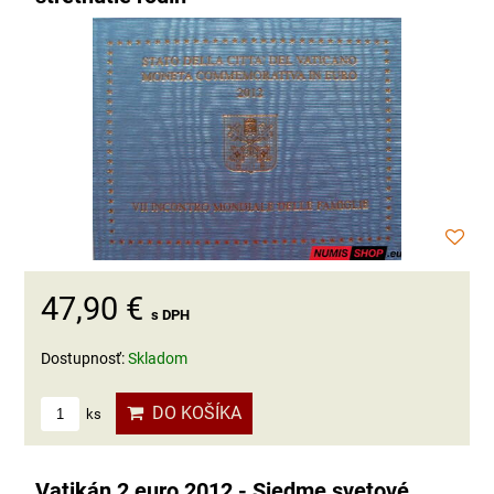
47,90 €
s DPH
Dostupnosť:
Skladom
DO KOŠÍKA
ks
Vatikán 2 euro 2012 - Siedme svetové