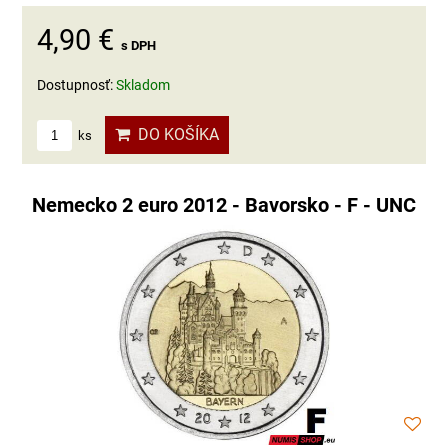
4,90 €
s DPH
Dostupnosť:
Skladom
DO KOŠÍKA
ks
Nemecko 2 euro 2012 - Bavorsko - F - UNC