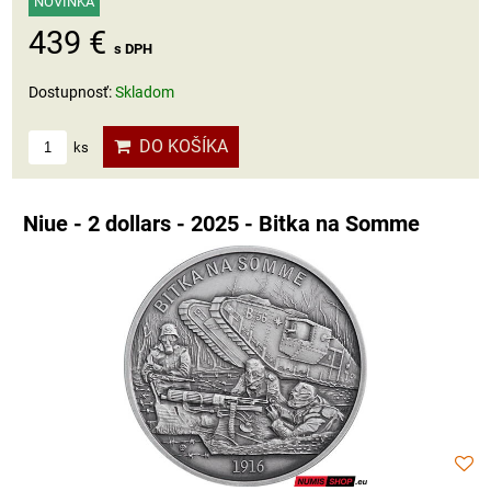
NOVINKA
439 €
s DPH
Dostupnosť:
Skladom
DO KOŠÍKA
ks
Niue - 2 dollars - 2025 - Bitka na Somme