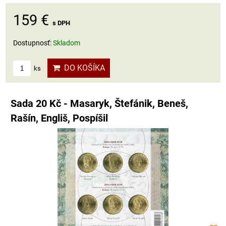
159 €
s DPH
Dostupnosť:
Skladom
DO KOŠÍKA
ks
Sada 20 Kč - Masaryk, Štefánik, Beneš,
Rašín, Engliš, Pospíšil