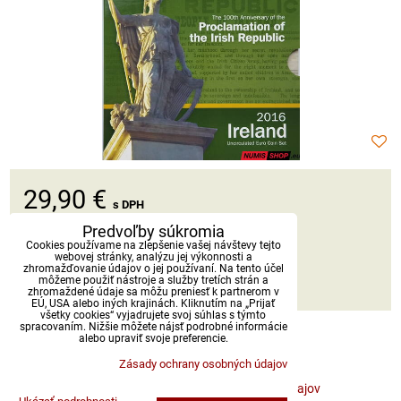
29,90 €
s DPH
Predvoľby súkromia
Dostupnosť:
Skladom
Cookies používame na zlepšenie vašej návštevy tejto
webovej stránky, analýzu jej výkonnosti a
zhromažďovanie údajov o jej používaní. Na tento účel
môžeme použiť nástroje a služby tretích strán a
DO KOŠÍKA
ks
zhromaždené údaje sa môžu preniesť k partnerom v
EÚ, USA alebo iných krajinách. Kliknutím na „Prijať
všetky cookies“ vyjadrujete svoj súhlas s týmto
spracovaním. Nižšie môžete nájsť podrobné informácie
alebo upraviť svoje preferencie.
Zásady ochrany osobných údajov
Predvoľby súkromia
Zásady ochrany osobných údajov