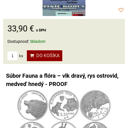
33,90 €
s DPH
Dostupnosť:
Skladom
DO KOŠÍKA
ks
Súbor Fauna a flóra – vlk dravý, rys ostrovid,
medveď hnedý - PROOF