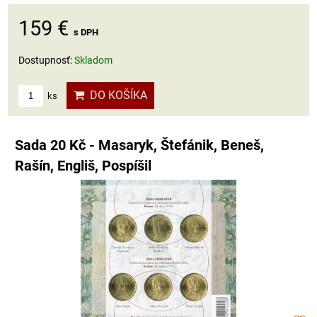
159 €
s DPH
Dostupnosť:
Skladom
DO KOŠÍKA
ks
Sada 20 Kč - Masaryk, Štefánik, Beneš,
Rašín, Engliš, Pospíšil