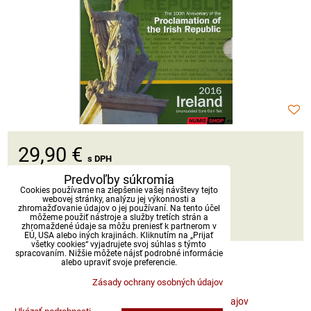
29,90 €
s DPH
Predvoľby súkromia
Dostupnosť:
Skladom
Cookies používame na zlepšenie vašej návštevy tejto
webovej stránky, analýzu jej výkonnosti a
zhromažďovanie údajov o jej používaní. Na tento účel
môžeme použiť nástroje a služby tretích strán a
DO KOŠÍKA
ks
zhromaždené údaje sa môžu preniesť k partnerom v
EÚ, USA alebo iných krajinách. Kliknutím na „Prijať
všetky cookies“ vyjadrujete svoj súhlas s týmto
spracovaním. Nižšie môžete nájsť podrobné informácie
alebo upraviť svoje preferencie.
Zásady ochrany osobných údajov
Predvoľby súkromia
Zásady ochrany osobných údajov