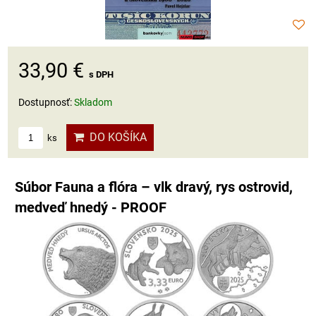
33,90 €
s DPH
Dostupnosť:
Skladom
DO KOŠÍKA
ks
Súbor Fauna a flóra – vlk dravý, rys ostrovid,
medveď hnedý - PROOF