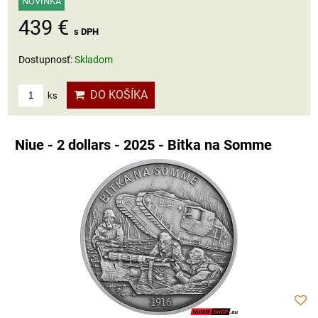
NOVINKA
439 €
s DPH
Dostupnosť:
Skladom
DO KOŠÍKA
ks
Niue - 2 dollars - 2025 - Bitka na Somme