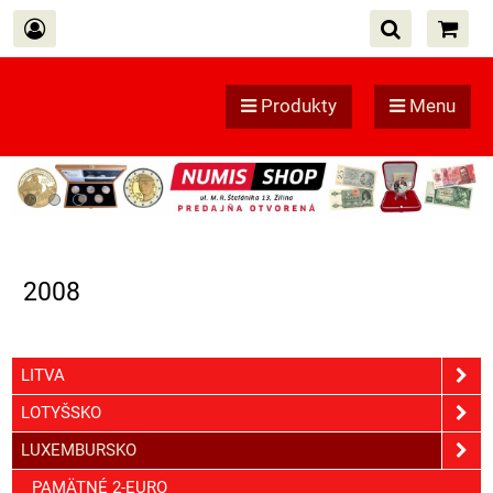
Produkty
Menu
2008
LITVA
LOTYŠSKO
LUXEMBURSKO
PAMÄTNÉ 2-EURO