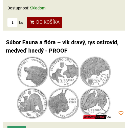
Dostupnosť:
Skladom
DO KOŠÍKA
ks
Súbor Fauna a flóra – vlk dravý, rys ostrovid,
medveď hnedý - PROOF