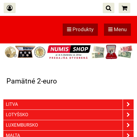
Produkty
Menu
Pamätné 2-euro
LITVA
LOTYŠSKO
LUXEMBURSKO
MALTA