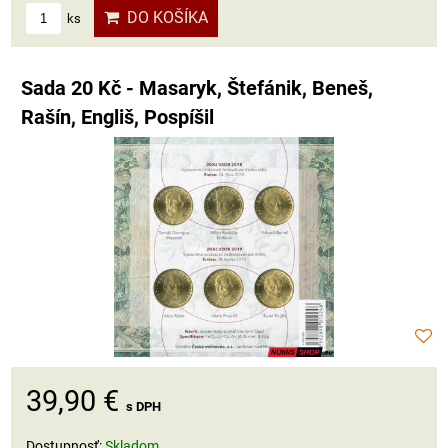
DO KOŠÍKA
ks
Sada 20 Kč - Masaryk, Štefánik, Beneš,
Rašín, Engliš, Pospíšil
39,90 €
s DPH
Dostupnosť:
Skladom