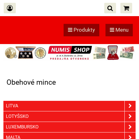
Produkty
Menu
Obehové mince
LITVA
LOTYŠSKO
LUXEMBURSKO
MALTA