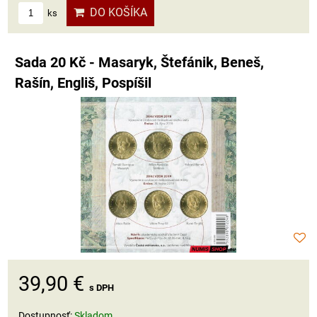
DO KOŠÍKA
ks
Sada 20 Kč - Masaryk, Štefánik, Beneš,
Rašín, Engliš, Pospíšil
39,90 €
s DPH
Dostupnosť:
Skladom