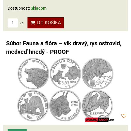
Dostupnosť:
Skladom
DO KOŠÍKA
ks
Súbor Fauna a flóra – vlk dravý, rys ostrovid,
medveď hnedý - PROOF