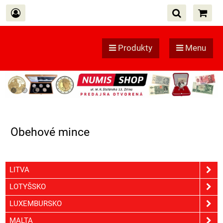
Produkty
Menu
Obehové mince
LITVA
LOTYŠSKO
LUXEMBURSKO
MALTA