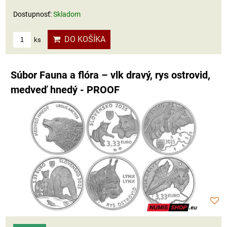
Dostupnosť:
Skladom
DO KOŠÍKA
ks
Súbor Fauna a flóra – vlk dravý, rys ostrovid,
medveď hnedý - PROOF