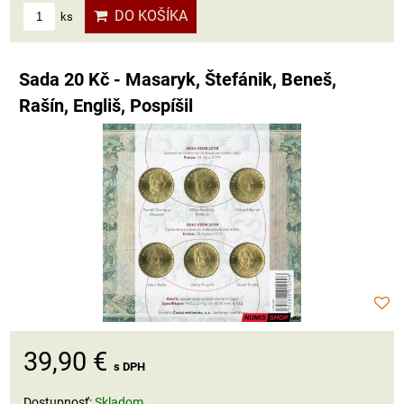
DO KOŠÍKA
ks
Sada 20 Kč - Masaryk, Štefánik, Beneš,
Rašín, Engliš, Pospíšil
39,90 €
s DPH
Dostupnosť:
Skladom