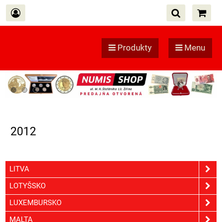
Produkty
Menu
2012
LITVA
LOTYŠSKO
LUXEMBURSKO
MALTA