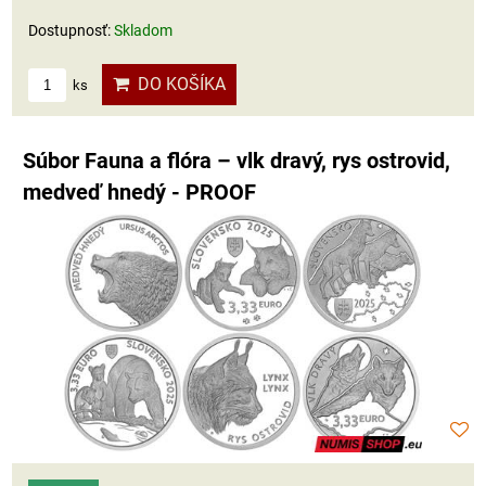
Dostupnosť:
Skladom
DO KOŠÍKA
ks
Súbor Fauna a flóra – vlk dravý, rys ostrovid,
medveď hnedý - PROOF