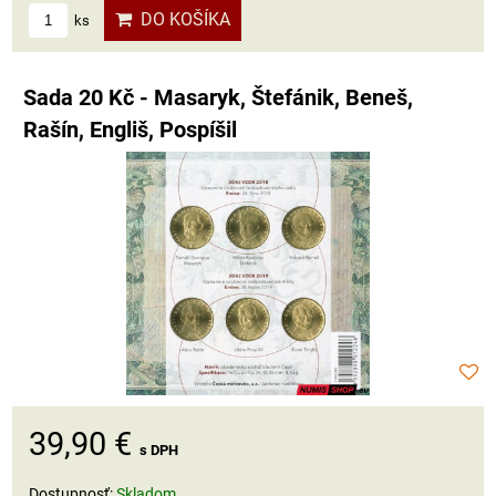
DO KOŠÍKA
ks
Sada 20 Kč - Masaryk, Štefánik, Beneš,
Rašín, Engliš, Pospíšil
39,90 €
s DPH
Dostupnosť:
Skladom