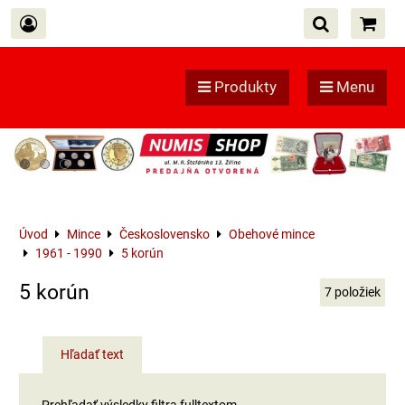
Produkty
Menu
Úvod
Mince
Československo
Obehové mince
1961 - 1990
5 korún
5 korún
7
položiek
Hľadať text
Prehľadať výsledky filtra fulltextom