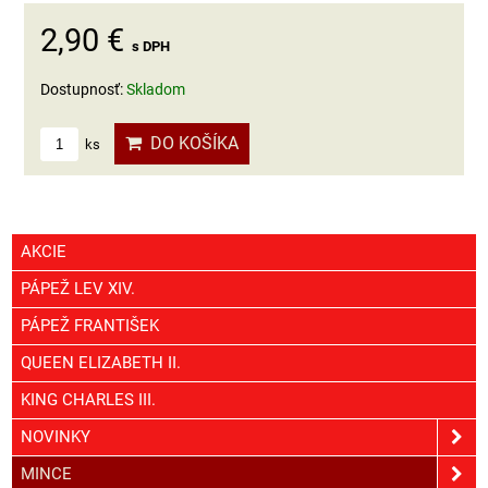
2,90 €
s DPH
Dostupnosť:
Skladom
DO KOŠÍKA
ks
AKCIE
PÁPEŽ LEV XIV.
PÁPEŽ FRANTIŠEK
QUEEN ELIZABETH II.
KING CHARLES III.
NOVINKY
MINCE