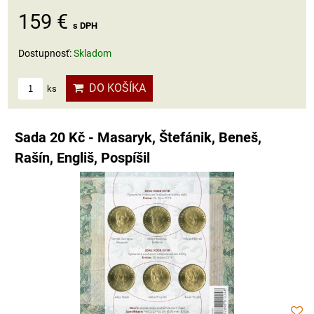
159 €
s DPH
Dostupnosť:
Skladom
DO KOŠÍKA
ks
Sada 20 Kč - Masaryk, Štefánik, Beneš,
Rašín, Engliš, Pospíšil