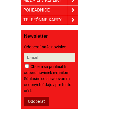
MEDAILY / REPLIKY
POHĽADNICE
TELEFÓNNE KARTY
Newsletter
Odoberať naše novinky:
Chcem sa prihlásiť k
odberu noviniek e-mailom.
Súhlasím so spracovaním
osobných údajov pre tento
účel.
Odoberať