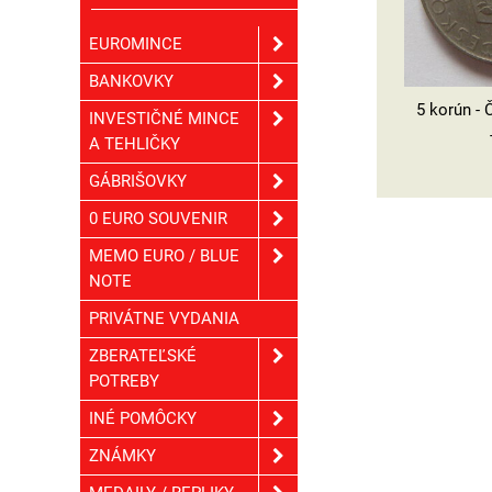
EUROMINCE
BANKOVKY
5 korún -
INVESTIČNÉ MINCE
A TEHLIČKY
GÁBRIŠOVKY
0 EURO SOUVENIR
MEMO EURO / BLUE
NOTE
PRIVÁTNE VYDANIA
ZBERATEĽSKÉ
POTREBY
INÉ POMÔCKY
ZNÁMKY