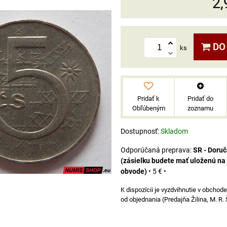
2,
DO
ks
Pridať k
Pridať do
Obľúbeným
zoznamu
Dostupnosť:
Skladom
SR - Doru
(zásielku budete mať uloženú na
obvode)
•
5 €
•
od objednania (Predajňa Žilina, M. R.
á