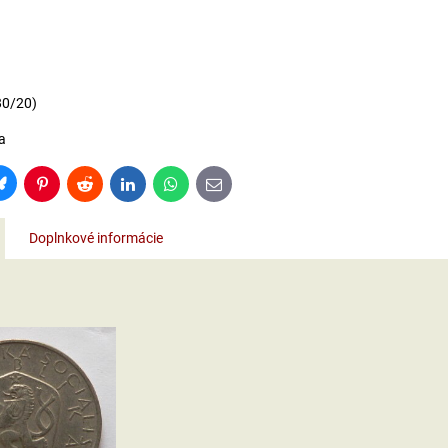
80/20)
a
Bluesky
Pinterest
Reddit
LinkedIn
WhatsApp
E-
mail
Doplnkové informácie