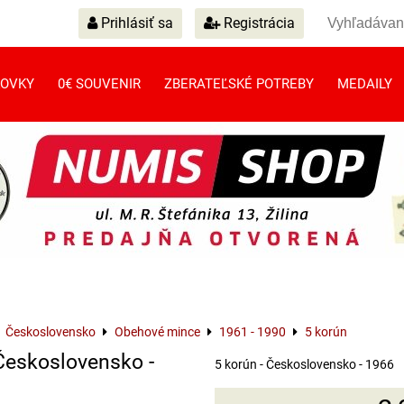
Prihlásiť sa
Registrácia
OVKY
0€ SOUVENIR
ZBERATEĽSKÉ POTREBY
MEDAILY
Československo
Obehové mince
1961 - 1990
5 korún
 Československo -
5 korún - Československo - 1966