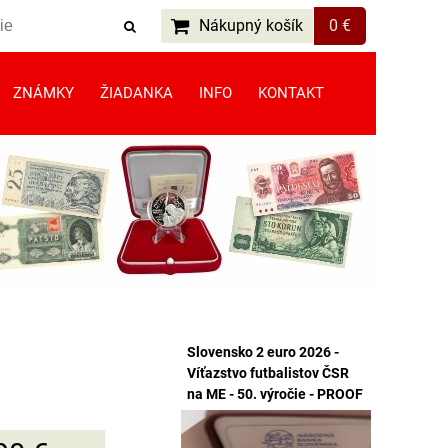
Nákupný košík
0 €
ZNÁMKY
ŽIADANKA
INFO
KONTAKT
Slovensko 2 euro 2026 -
Víťazstvo futbalistov ČSR
na ME - 50. výročie - PROOF