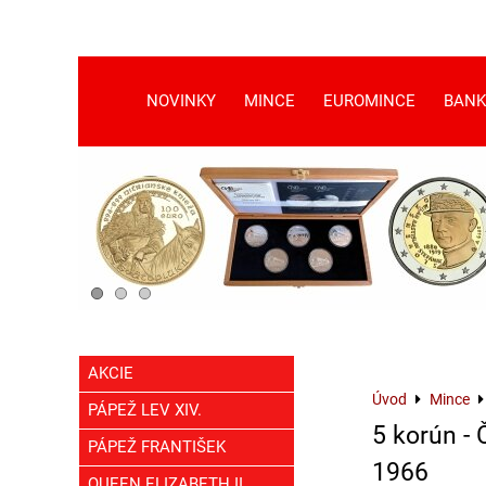
NOVINKY
MINCE
EUROMINCE
BANK
AKCIE
Úvod
Mince
PÁPEŽ LEV XIV.
5 korún -
PÁPEŽ FRANTIŠEK
1966
QUEEN ELIZABETH II.