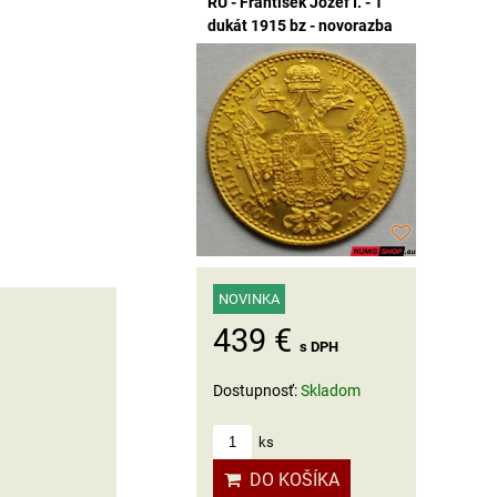
RU - František Jozef I. - 1
dukát 1915 bz - novorazba
NOVINKA
439 €
s DPH
Dostupnosť:
Skladom
ks
DO KOŠÍKA