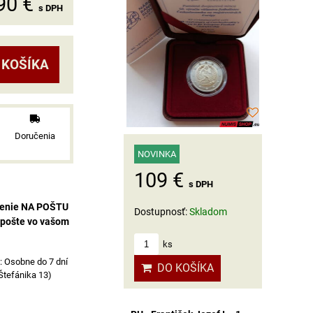
90 €
s DPH
 KOŠÍKA
Doručenia
NOVINKA
109 €
s DPH
čenie NA POŠTU
Dostupnosť:
Skladom
 pošte vo vašom
ks
Osobne do 7 dní
DO KOŠÍKA
 Štefánika 13)