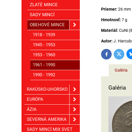
ZLATÉ MINCE
Priemer:
26 mm
SADY MINCÍ
Hmotnosť:
7 g
OBEHOVÉ MINCE
Materiál:
CuNi (
1918 - 1939
Autor:
J. Harcub
1945 - 1953
1953 - 1960
Twitter
Facebook
1961 - 1990
Galéria
1990 - 1992
Galéria
RAKÚSKO-UHORSKO
EURÓPA
ÁZIA
SEVERNÁ AMERIKA
SADY MINCÍ MIX SVET