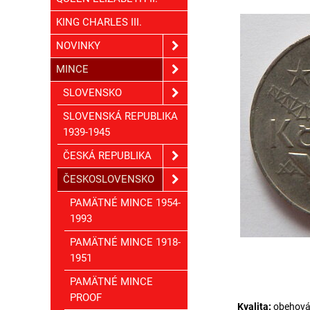
KING CHARLES III.
NOVINKY
MINCE
SLOVENSKO
SLOVENSKÁ REPUBLIKA
1939-1945
ČESKÁ REPUBLIKA
ČESKOSLOVENSKO
PAMÄTNÉ MINCE 1954-
1993
PAMÄTNÉ MINCE 1918-
1951
PAMÄTNÉ MINCE
PROOF
Kvalita:
obehov