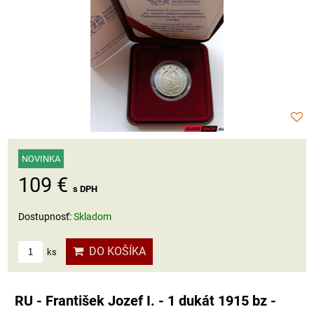
NOVINKA
109 €
s DPH
Dostupnosť:
Skladom
DO KOŠÍKA
ks
RU - František Jozef I. - 1 dukát 1915 bz -