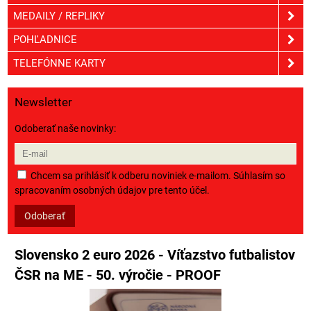
MEDAILY / REPLIKY
POHĽADNICE
TELEFÓNNE KARTY
Newsletter
Odoberať naše novinky:
Chcem sa prihlásiť k odberu noviniek e-mailom. Súhlasím so
spracovaním osobných údajov pre tento účel.
Odoberať
Slovensko 2 euro 2026 - Víťazstvo futbalistov
ČSR na ME - 50. výročie - PROOF