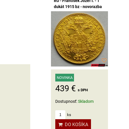
RU - František Jozef I. - 1
dukát 1915 bz - novorazba
NOVINKA
439 €
s DPH
Dostupnosť:
Skladom
ks
DO KOŠÍKA