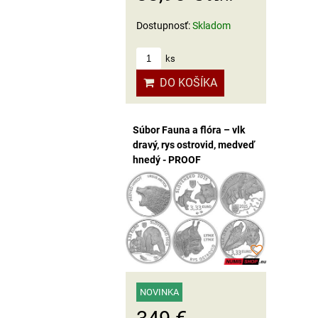
Dostupnosť:
Skladom
ks
DO KOŠÍKA
Súbor Fauna a flóra – vlk
dravý, rys ostrovid, medveď
hnedý - PROOF
NOVINKA