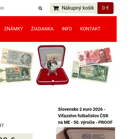
Nákupný košík
0 €
ZNÁMKY
ŽIADANKA
INFO
KONTAKT
Slovensko 2 euro 2026 -
Víťazstvo futbalistov ČSR
na ME - 50. výročie - PROOF
87