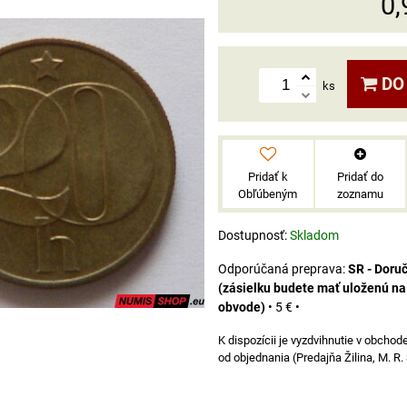
0,
DO
ks
Pridať k
Pridať do
Obľúbeným
zoznamu
Dostupnosť:
Skladom
SR - Doru
(zásielku budete mať uloženú n
obvode)
•
5 €
•
od objednania (Predajňa Žilina, M. R.
á