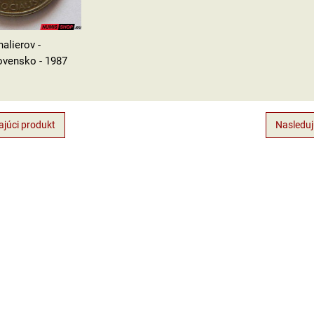
halierov -
vensko - 1987
júci produkt
Nasleduj