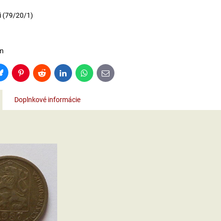
 (79/20/1)
m
Bluesky
Pinterest
Reddit
LinkedIn
WhatsApp
E-
mail
Doplnkové informácie