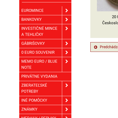
EUROMINCE
20 
BANKOVKY
Českoslo
INVESTIČNÉ MINCE
A TEHLIČKY
GÁBRIŠOVKY
Predchádza
0 EURO SOUVENIR
MEMO EURO / BLUE
NOTE
PRIVÁTNE VYDANIA
ZBERATEĽSKÉ
POTREBY
INÉ POMÔCKY
ZNÁMKY