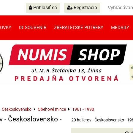
Prihlásiť sa
Registrácia
OVKY
0€ SOUVENIR
ZBERATEĽSKÉ POTREBY
MEDAILY
Československo
Obehové mince
1961 - 1990
v - Československo -
20 halierov - Československo - 19