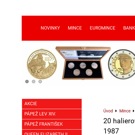
NOVINKY
MINCE
EUROMINCE
BANK
AKCIE
Úvod
Mince
PÁPEŽ LEV XIV.
20 haliero
PÁPEŽ FRANTIŠEK
1987
QUEEN ELIZABETH II.