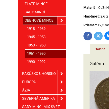
ZLATÉ MINCE
Materiál:
CuZnNi
SADY MINCÍ
Hmotnosť:
2,6 g
OBEHOVÉ MINCE
Priemer:
19,5 m
1918 - 1939
1945 - 1953
Twitter
Facebook
1953 - 1960
Galéria
1961 - 1990
1990 - 1992
Galéria
RAKÚSKO-UHORSKO
EURÓPA
ÁZIA
SEVERNÁ AMERIKA
SADY MINCÍ MIX SVET