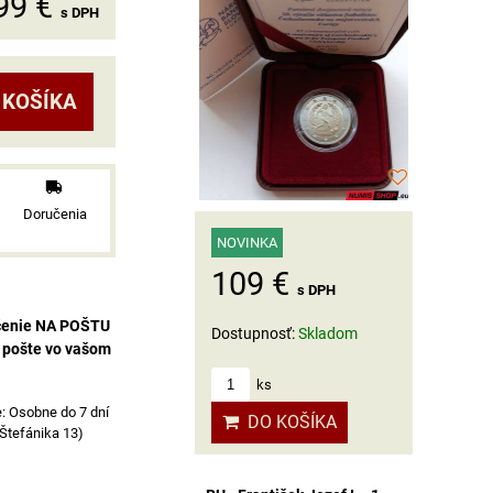
99 €
s DPH
 KOŠÍKA
Doručenia
NOVINKA
109 €
s DPH
čenie NA POŠTU
Dostupnosť:
Skladom
a pošte vo vašom
ks
Osobne do 7 dní
DO KOŠÍKA
 Štefánika 13)