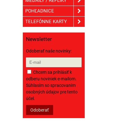
MEDAILY / REPLIKY
POHĽADNICE
TELEFÓNNE KARTY
Newsletter
Odoberať naše novinky:
Chcem sa prihlásiť k
odberu noviniek e-mailom.
Súhlasím so spracovaním
osobných údajov pre tento
účel.
Odoberať