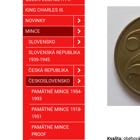
KING CHARLES III.
NOVINKY
MINCE
SLOVENSKO
SLOVENSKÁ REPUBLIKA
1939-1945
ČESKÁ REPUBLIKA
ČESKOSLOVENSKO
PAMÄTNÉ MINCE 1954-
1993
PAMÄTNÉ MINCE 1918-
1951
PAMÄTNÉ MINCE
PROOF
Kvalita:
obehov